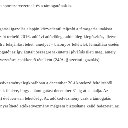
a a sportszervezetnek és a támogatónak is.
atási igazolás alapján közvetlenül teljesíti a támogatás utalását.
őt terhelő 2016. adóévi adóelőleg, adóelőleg-kiegészítés, illetve
 felajánlást tehet, amelyet – bizonyos feltételek fennállása esetén
atót az így átutalt összegre tekintettel jóváírás illeti meg, amely
vezetésre csökkentő tételként (24/A. § szerinti igazolás).
edvezményt legkorábban a december 20-i kötelező feltöltésből
i, feltéve, hogy a támogatást december 31-ig át is utalja. Az
i) évében van lehetőség. Az adókedvezmény csak a támogatás
vényesíthető adókedvezmény mégsem biztosítana kellő fedezetet, az