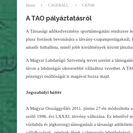
Home
CAGEBALL
CKTSK
A TAO pályáztatásról
A Társasági adókedvezmény sporttámogatási rendszere leh
plusz források bevonására a látvány-csapatsportágaknál, 
amatőr futballista, minél jobb körülmények között játszha
A Magyar Labdarúgó Szövetség tervei szerint a támogatás
távon a labdarúgás sikeresebbé válásához vezethet. A TA
pénzügyi önállóságát is magával hozza majd.
Jogszabályi háttér
A Magyar Országgyűlés 2011. június 27-én módosította a s
szóló 1996. évi LXXXI. törvény változása. Ez lehetővé tes
vízilabda és jégkorong) támogatását a társasági adókötel
vállalkozások, amelyek élnek a támogatás lehetőségével