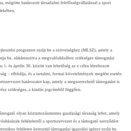
 mögötte határozott társadalmi felelősségvállalással a sport
rdekében.
fejlesztési programot nyújt be a szövetséghez (MLSZ), amely a
tja be, alátámasztva a megvalósításához szükséges támogatási
1. és április 30. között van lehetőség az e célra létrehozott
ág – elbírálja, és a tartalmi, formai követelmények megléte esetén
rtszervezet határozatot kap, amely a megszerezhető támogatást is
sz szükséges, a kiadás jogcímétől függően.
támogató olyan köztartozásmentes gazdasági társaság lehet, amely
ósításának feltételeiről a sportszervezet és a támogató szerződést
tronikus felületen keresztül támogatási igazolási igényt nyújt be.