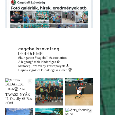
cageballszovetseg
3️⃣🆚3️⃣ & 1️⃣🆚1️⃣
#hungarian #cageball #association
A legpörgősebb labdarúgás ⚽️
Minőségi, szabvány ketrecpályák 🔝
Bajnokságok és kupák egész évben 🏆