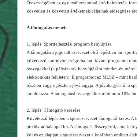
Összességében ez egy reálhozammal járó befektetési forma,
közvetlen és közvetett értékeinek/céljainak elősegítése é
A támogatás menete
1. lépés: Sportfejlesztési program benyújtása
A támogatásra jogosult szervezet első lépésben ún. sport
következő sportévben végrehajtani kívánt programot muta
összegekkel (a pályázatok benyújtására minden év március 
elektronikus felületen). E programot az MLSZ – mint hatós
részben vagy egészben jóváhagyja. A jóváhagyásról a spo
tartalmazza. A támogatási összegekhez minimum 10% önré
2. lépés: Támogató keresése
Következő lépésben a sportszervezet támogatót keres. A 
pozitív adóalappal bír. A támogatás összegéről, annak foly
köt és ez alapján a sportszervezet a korábban említett elek