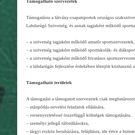
Támogatható szervezetek
Támogatásra a látvány-csapatsportok országos szakszövet
Labdarúgó Szövetség, és annak tagjaként működő sportsz
– a szövetség tagjaként működő amatőr sportszervezetek,
– a szövetség tagjaként működő sportiskolák- és diákspor
– a szövetség tagjaként működő hivatásos sportszervezet
– a labdarúgás fejlesztése érdekében létrejött közhasznú 
Támogatható területek
A támogatást a támogatott szervezetek csak meghatározott t
– utánpótlás-nevelési feladatok ellátására,
– versenyeztetéssel összefüggő költségek támogatására,
– személyi jellegű ráfordításokra,
– tárgyi eszköz beruházásra, felújításra, ide értve a bizto