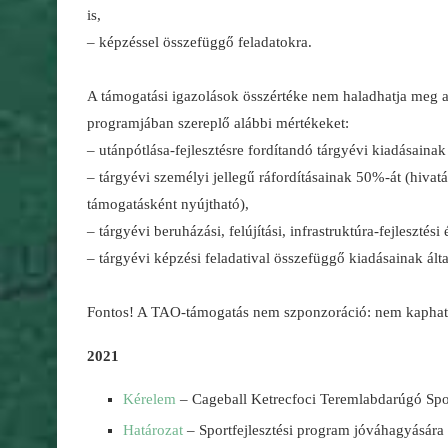
is,
– képzéssel összefüggő feladatokra.
A támogatási igazolások összértéke nem haladhatja meg a 
programjában szereplő alábbi mértékeket:
– utánpótlása-fejlesztésre fordítandó tárgyévi kiadásaina
– tárgyévi személyi jellegű ráfordításainak 50%-át (hivat
támogatásként nyújtható),
– tárgyévi beruházási, felújítási, infrastruktúra-fejlesztés
– tárgyévi képzési feladatival összefüggő kiadásainak ál
Fontos! A TAO-támogatás nem szponzoráció: nem kapható ér
2021
Kérelem
– Cageball Ketrecfoci Teremlabdarúgó Sp
Határozat
– Sportfejlesztési program jóváhagyásár