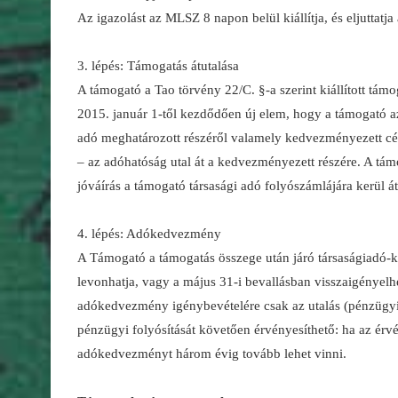
Az igazolást az MLSZ 8 napon belül kiállítja, és eljuttatj
3. lépés: Támogatás átutalása
A támogató a Tao törvény 22/C. §-a szerint kiállított támog
2015. január 1-től kezdődően új elem, hogy a támogató az 
adó meghatározott részéről valamely kedvezményezett célra
– az adóhatóság utal át a kedvezményezett részére. A támog
jóváírás a támogató társasági adó folyószámlájára kerül át
4. lépés: Adókedvezmény
A Támogató a támogatás összege után járó társaságiadó-k
levonhatja, vagy a május 31-i bevallásban visszaigényelhet
adókedvezmény igénybevételére csak az utalás (pénzügy
pénzügyi folyósítását követően érvényesíthető: ha az ér
adókedvezményt három évig tovább lehet vinni.