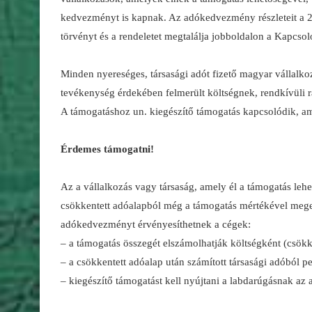
kedvezményt is kapnak. Az adókedvezmény részleteit a 20
törvényt és a rendeletet megtalálja jobboldalon a Kapcsol
Minden nyereséges, társasági adót fizető magyar vállalkoz
tevékenység érdekében felmerült költségnek, rendkívüli r
A támogatáshoz un. kiegészítő támogatás kapcsolódik, am
Érdemes támogatni!
Az a vállalkozás vagy társaság, amely él a támogatás lehe
csökkentett adóalapból még a támogatás mértékével mege
adókedvezményt érvényesíthetnek a cégek:
– a támogatás összegét elszámolhatják költségként (csökk
– a csökkentett adóalap után számított társasági adóból p
– kiegészítő támogatást kell nyújtani a labdarúgásnak a