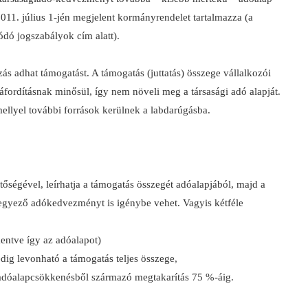
11. július 1-jén megjelent kormányrendelet tartalmazza (a
ódó jogszabályok cím alatt).
ás adhat támogatást. A támogatás (juttatás) összege vállalkozói
áfordításnak minősül, így nem növeli meg a társasági adó alapját.
ellyel további források kerülnek a labdarúgásba.
tőségével, leírhatja a támogatás összegét adóalapjából, majd a
gyező adókedvezményt is igénybe vehet. Vagyis kétféle
entve így az adóalapot)
edig levonható a támogatás teljes összege,
z adóalapcsökkenésből származó megtakarítás 75 %-áig.