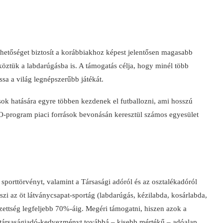
etőséget biztosít a korábbiakhoz képest jelentősen magasabb
köztük a labdarúgásba is. A támogatás célja, hogy minél több
ssa a világ legnépszerűbb játékát.
ok hatására egyre többen kezdenek el futballozni, ami hosszú
O-program piaci források bevonásán keresztül számos egyesület
porttörvényt, valamint a Társasági adóról és az osztalékadóról
zi az öt látványcsapat-sportág (labdarúgás, kézilabda, kosárlabda,
ezettség legfeljebb 70%-áig. Megéri támogatni, hiszen azok a
, társaságiadó-kedvezményt továbbá – kisebb mértékű – adóalap