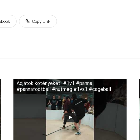
ebook
Copy Link
Adjatok kötényeket! #1v1 #panna
#pannafootball #nutmeg #1vs1 #cageball