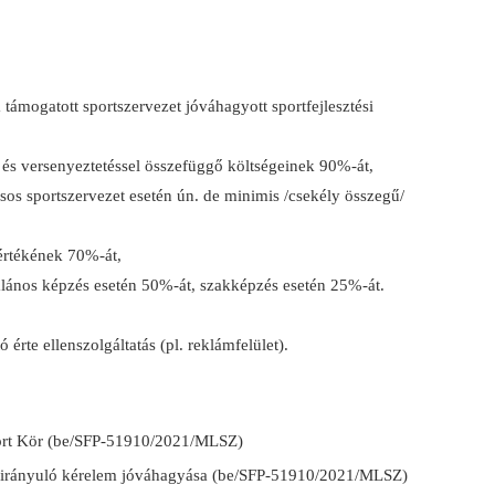
támogatott sportszervezet jóváhagyott sportfejlesztési
k és versenyeztetéssel összefüggő költségeinek 90%-át,
ásos sportszervezet esetén ún. de minimis /csekély összegű/
i értékének 70%-át,
talános képzés esetén 50%-át, szakképzés esetén 25%-át.
te ellenszolgáltatás (pl. reklámfelület).
ort Kör (be/SFP-51910/2021/MLSZ)
a irányuló kérelem jóváhagyása (be/SFP-51910/2021/MLSZ)