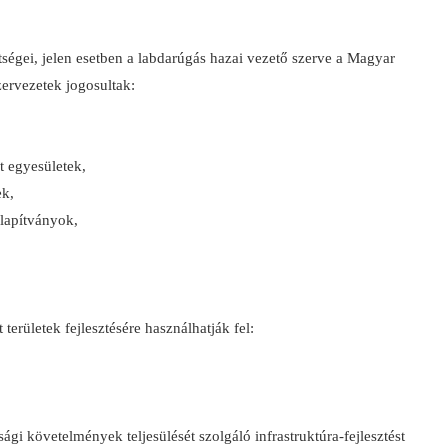
ségei, jelen esetben a labdarúgás hazai vezető szerve a Magyar
ervezetek jogosultak:
t egyesületek,
ek,
alapítványok,
erületek fejlesztésére használhatják fel:
nsági követelmények teljesülését szolgáló infrastruktúra-fejlesztést