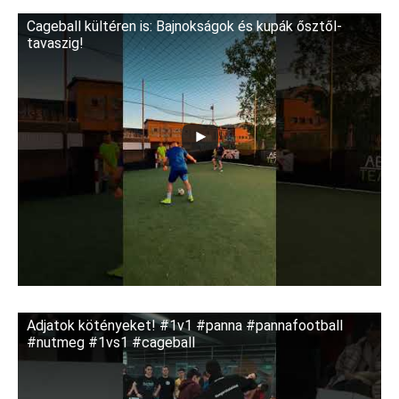
Cageball kültéren is: Bajnokságok és kupák ősztől-
tavaszig!
Adjatok kötényeket! #1v1 #panna #pannafootball
#nutmeg #1vs1 #cageball