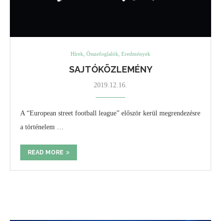
Hírek, Összefoglalók, Eredmények
SAJTÓKÖZLEMÉNY
2019.12.16.
A “European street football league” először kerül megrendezésre
a történelem …
READ MORE