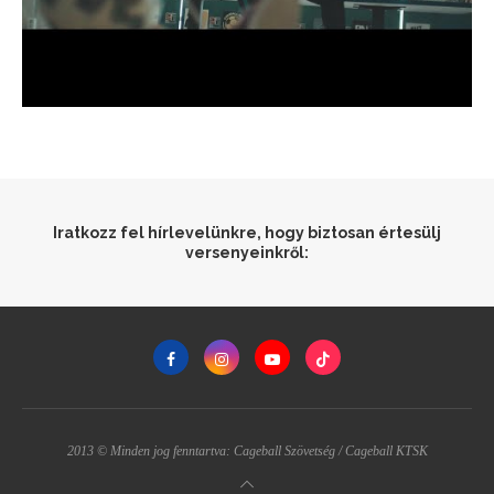
Iratkozz fel hírlevelünkre, hogy biztosan értesülj
versenyeinkről:
2013 © Minden jog fenntartva: Cageball Szövetség / Cageball KTSK