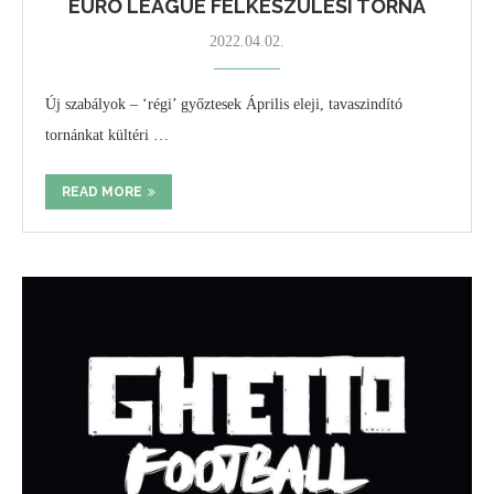
EURO LEAGUE FELKÉSZÜLÉSI TORNA
2022.04.02.
Új szabályok – ‘régi’ győztesek Április eleji, tavaszindító
tornánkat kültéri …
READ MORE