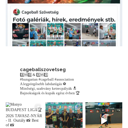
cageballszovetseg
3️⃣🆚3️⃣ & 1️⃣🆚1️⃣
#hungarian #cageball #association
A legpörgősebb labdarúgás ⚽️
Minőségi, szabvány ketrecpályák 🔝
Bajnokságok és kupák egész évben 🏆