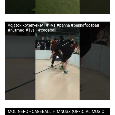
Adjatok kötényeket! #1v1 #panna #pannafootball
#nutmeg #1vs1 #cageball
MOLINERO - CAGEBALL HIMNUSZ (OFFICIAL MUSIC