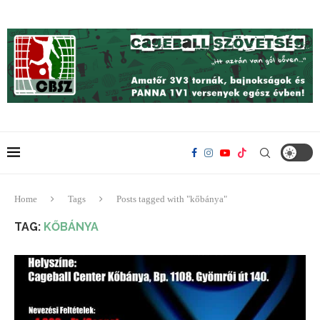
Home
Tags
Posts tagged with "kőbánya"
TAG:
KŐBÁNYA