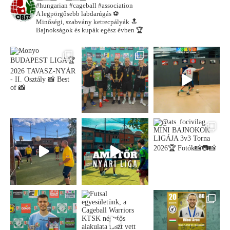
#hungarian #cageball #association
A legpörgősebb labdarúgás ⚽️
Minőségi, szabvány ketrecpályák 🔝
Bajnokságok és kupák egész évben 🏆