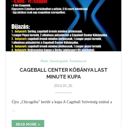
Hírek, Összefoglalók, Eredmények
CAGEBALL CENTER KŐBÁNYA LAST
MINUTE KUPA
2014.01.26.
Újra „Chicagóba” került a kupa A Cageball Szövetség ezúttal a
…
READ MORE