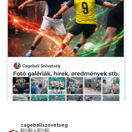
cageballszovetseg
3️⃣🆚3️⃣ & 1️⃣🆚1️⃣