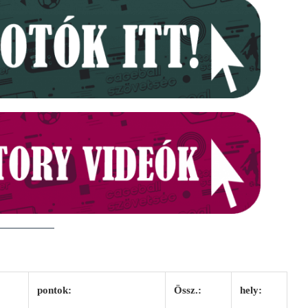
pontok:
Össz.:
hely: