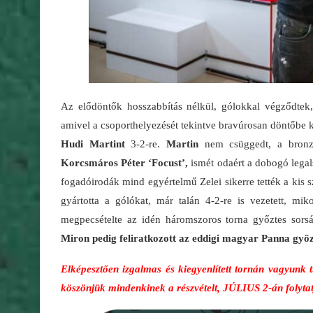
Az elődöntők hosszabbítás nélkül, gólokkal végződte
amivel a csoporthelyezését tekintve bravúrosan döntőbe k
Hudi Martint
3-2-re.
Martin
nem csüggedt, a bronzm
Korcsmáros Péter ‘Focust’,
ismét odaért a dobogó legals
fogadóirodák mind egyértelmű Zelei sikerre tették a kis 
gyártotta a gólókat, már talán 4-2-re is vezetett, m
megpecsételte az idén háromszoros torna győztes sorsát
Miron pedig feliratkozott az eddigi magyar Panna győzt
Elképesztően izgalmas és kiegyenlített tornán vagyunk t
köszönjük mindenkinek a részvételt, JÚLIUS 2-án folyta