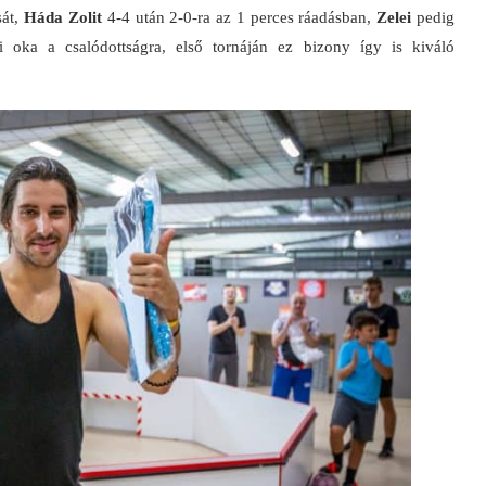
sát,
Háda Zolit
4-4 után 2-0-ra az 1 perces ráadásban,
Zelei
pedig
oka a csalódottságra, első tornáján ez bizony így is kiváló