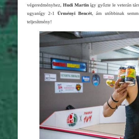
végeredményhez,
Hudi Martin
így győzte le veterán tár
ugyanígy 2-1
Ürményi Bencét
, ám utóbbinak semmi 
teljesítmény!