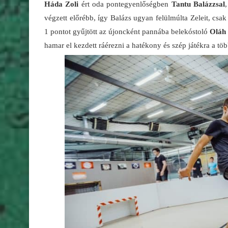
Háda Zoli
ért oda pontegyenlőségben
Tantu Balázzsal
végzett előrébb, így Balázs ugyan felülmúlta Zeleit, csak
1 pontot gyűjtött az újoncként pannába belekóstoló
Oláh
hamar el kezdett ráérezni a hatékony és szép játékra a töb