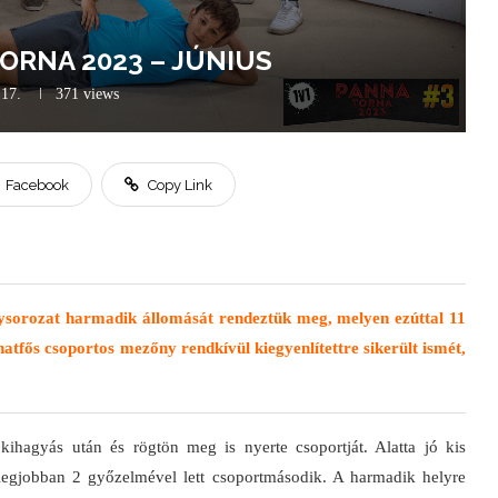
TORNA 2023 – JÚNIUS
.17.
371
views
Facebook
Copy Link
senysorozat harmadik állomását rendeztük meg, melyen ezúttal 11
b hatfős csoportos mezőny rendkívül kiegyenlítettre sikerült ismét,
 kihagyás után és rögtön meg is nyerte csoportját. Alatta jó kis
 legjobban 2 győzelmével lett csoportmásodik. A harmadik helyre