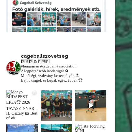
cageballszovetseg
3️⃣🆚3️⃣ & 1️⃣🆚1️⃣
#hungarian #cageball #association
A legpörgősebb labdarúgás ⚽️
Minőségi, szabvány ketrecpályák 🔝
Bajnokságok és kupák egész évben 🏆