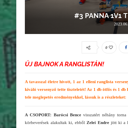
#3 PANNA 1V1 
2023.06
0
ÚJ BAJNOK A RANGLISTÁN!
A tavasszal életre hívott, 1 az 1 elleni ranglista ver
kiváló versenyző tette tiszteletét! Az 1 db ötfős és 1 d
tele meglepetés eredményekkel, lássuk is a részleteket:
A CSOPORT: Barócsi Bence
visszatért néhány torna
körbeverések alakultak ki, ebből
Zelei Endre
jött ki a