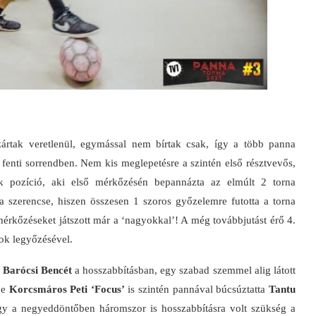
ártak veretlenül, egymással nem bírtak csak, így a több panna
fenti sorrendben. Nem kis meglepetésre a szintén első résztvevős,
k pozíció, aki első mérkőzésén bepannázta az elmúlt 2 torna
a szerencse, hiszen összesen 1 szoros győzelemre futotta a torna
mérkőzéseket játszott már a ‘nagyokkal’! A még továbbjutást érő 4.
alok legyőzésével.
ő
Barócsi Bencét
a hosszabbításban, egy szabad szemmel alig látott
 de
Korcsmáros Peti ‘Focus’
is szintén pannával búcsúztatta
Tantu
ogy a negyeddöntőben háromszor is hosszabbításra volt szükség a