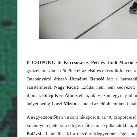
B CSOPORT
: Itt
Korcsmáros Peti
és
Hudi Martin
z
győzelem száma döntötte el az első és második helyet, a 
Tatabányáról érkező
Ürményi Bencéé
lett a harmadi
ezüstérmesét,
Nagy Ricsit
! Ezúttal neki nem kedvezett 
ifjonca,
Fülep-Kiss Álmos
ellen, aki viszont egyre jobb 
helyet pedig
Laczi Miron
csípte el az előbb említett fiat
A negyeddöntőben viszont rákapcsolt, az ‘A’ csoport els
köténnyel ejtette ki a lefújás előtti utolsó pillanatokban,
Balázst
. Remekül jelzi a mezőny kiegyenlítettségét, h