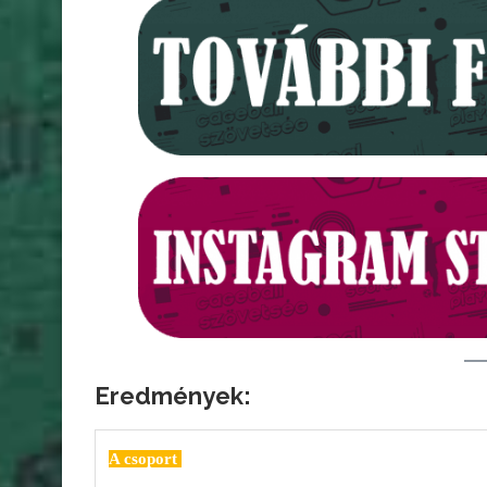
Eredmények:
A csoport