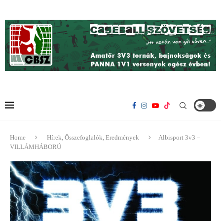
Home
Hírek, Összefoglalók, Eredmények
Albisport 3v3 –
VILLÁMHÁBORÚ