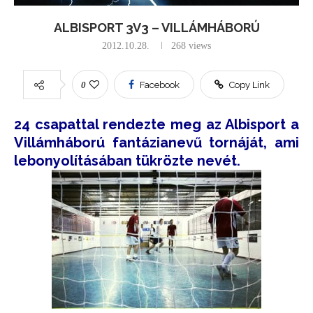
ALBISPORT 3V3 – VILLÁMHÁBORÚ
2012.10.28.
268
views
0
Facebook
Copy Link
24 csapattal rendezte meg az Albisport a
Villámháború fantázianevű tornáját, ami
lebonyolításában tükrözte nevét.