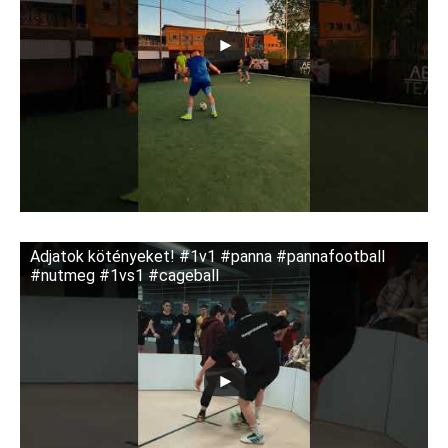
Adjatok kötényeket! #1v1 #panna #pannafootball
#nutmeg #1vs1 #cageball