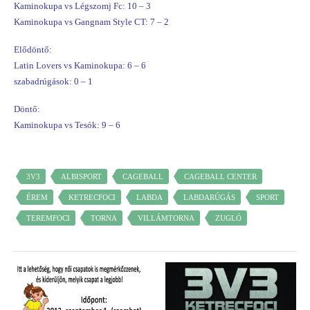
Kaminokupa vs Légszomj Fc: 10 – 3
Kaminokupa vs Gangnam Style CT: 7 – 2
Elődöntő:
Latin Lovers vs Kaminokupa: 6 – 6
szabadrúgások: 0 – 1
Döntő:
Kaminokupa vs Tesók: 9 – 6
3V3
ALBISPORT
CAGEBALL
CAGEBALL CENTER
ÉREM
KETRECFOCI
LABDA
LABDARÚGÁS
SPORT
TEREMFOCI
TORNA
VILLÁMTORNA
ZUGLÓ