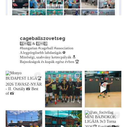
cageballszovetseg
3️⃣🆚3️⃣ & 1️⃣🆚1️⃣
#hungarian #cageball #association
A legpörgősebb labdarúgás ⚽️
Minőségi, szabvány ketrecpályák 🔝
Bajnokságok és kupák egész évben 🏆