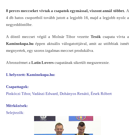
8 perces meccseket vívtak a csapatok egymással, viszont annál többet.
A
4 db hatos csoportból tovább jutott a legjobb 16, majd a legjobb nyolc a
negyeddöntőbe.
A döntő meccset végül a Molnár Tibor vezette
Tesók
csapata vívta a
Kaminokupa.hu
éppen aktuális válogatottjával, amit az utóbbiak ismét
megnyertek, egy szoros izgalmas meccset produkálva.
A bronzérmet a
Latin Lovers
csapatának sikerült megszereznie.
I. helyezett: Kaminokupa.hu:
Csapattagok:
Pinkóczi Tibor, Vadászi Edward, Dohányos Renátó, Érsek Róbert
Mérkőzések:
Selejtezők: