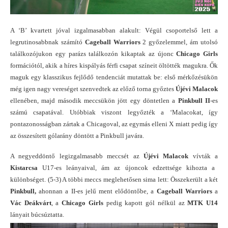
A ‘B’ kvartett jóval izgalmasabban alakult: Végül csoportelső lett a
legrutinosabbnak számító
Cageball Warriors
2 győzelemmel, ám utolsó
találkozójukon egy parázs találkozón kikaptak az újonc
Chicago Girls
formációtól, akik a híres kispályás férfi csapat színeit öltötték magukra. Ők
maguk egy klasszikus fejlődő tendenciát mutattak be: első mérkőzésükön
még igen nagy vereséget szenvedtek az előző torna győztes
Újévi Malacok
ellenében, majd második meccsükön jött egy döntetlen a
Pinkbull II
-es
számú csapatával. Utóbbiak viszont legyőzték a ‘Malacokat, így
pontazonosságban zártak a Chicagoval, az egymás elleni X miatt pedig így
az összesített gólarány döntött a Pinkbull javára.
A negyeddöntő legizgalmasabb meccsét az
Újévi Malacok
vívták a
Kistarcsa
U17-es leányaival, ám az újoncok edzettsége kihozta a
különbséget. (5-3) A többi meccs meglehetősen sima lett: Összekerült a két
Pinkbull,
ahonnan a II-es jelű ment elődöntőbe, a
Cageball Warriors
a
Vác Deákvárt
, a
Chicago Girls
pedig kapott gól nélkül az
MTK U14
lányait búcsúztatta.