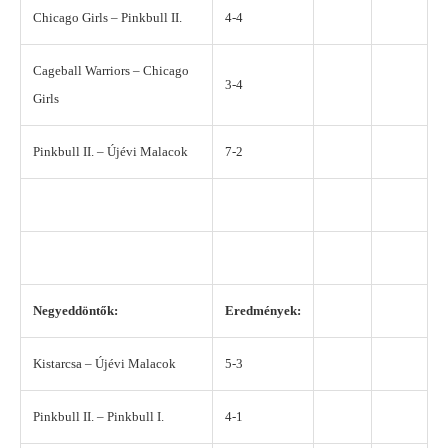
Chicago Girls – Pinkbull II.
4-4
Cageball Warriors – Chicago
3-4
Girls
Pinkbull II. – Újévi Malacok
7-2
Negyeddöntők:
Eredmények:
Kistarcsa – Újévi Malacok
5-3
Pinkbull II. – Pinkbull I.
4-1