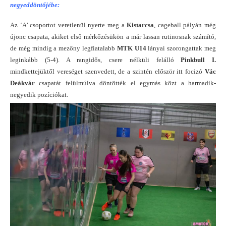
negyeddöntőjébe:
Az ‘A’ csoportot veretlenül nyerte meg a
Kistarcsa
, cageball pályán még
újonc csapata, akiket első mérkőzésükön a már lassan rutinosnak számító,
de még mindig a mezőny legfiatalabb
MTK U14
lányai szorongattak meg
leginkább (5-4). A rangidős, csere nélküli felálló
Pinkbull I.
mindkettejüktől vereséget szenvedett, de a szintén először itt focizó
Vác
Deákvár
csapatát felülmúlva döntötték el egymás közt a harmadik-
negyedik pozíciókat.