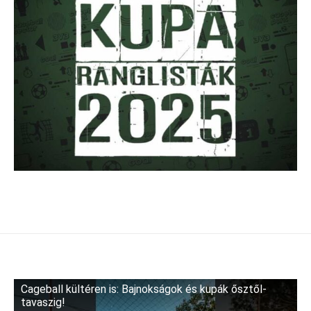
Cageball kültéren is: Bajnokságok és kupák ősztől-
tavaszig!