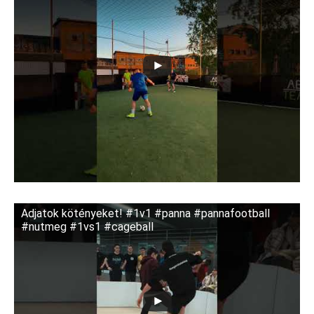
Adjatok kötényeket! #1v1 #panna #pannafootball
#nutmeg #1vs1 #cageball