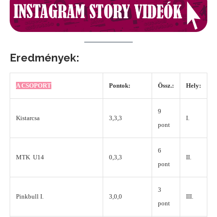
Eredmények:
A CSOPORT
Pontok:
Össz.:
Hely:
9
Kistarcsa
3,3,3
I.
pont
6
MTK U14
0,3,3
II.
pont
3
Pinkbull I.
3,0,0
III.
pont