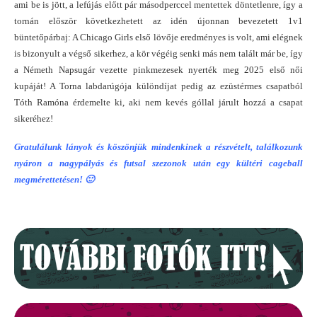
ami be is jött, a lefújás előtt pár másodperccel mentettek döntetlenre, így a
tornán először következhetett az idén újonnan bevezetett 1v1
büntetőpárbaj: A Chicago Girls első lövője eredményes is volt, ami elégnek
is bizonyult a végső sikerhez, a kör végéig senki más nem talált már be, így
a Németh Napsugár vezette pinkmezesek nyerték meg 2025 első női
kupáját! A Torna labdarúgója különdíjat pedig az ezüstérmes csapatból
Tóth Ramóna érdemelte ki, aki nem kevés góllal járult hozzá a csapat
sikeréhez!
Gratulálunk lányok és köszönjük mindenkinek a részvételt, találkozunk
nyáron a nagypályás és futsal szezonok után egy kültéri cageball
megmérettetésen! 🙂