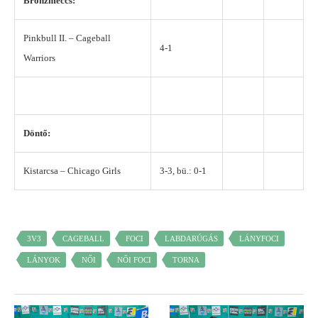
Bronzmeccs:
Pinkbull II. – Cageball
4-1
Warriors
Döntő:
Kistarcsa – Chicago Girls
3-3, bü.: 0-1
3V3
CAGEBALL
FOCI
LABDARÚGÁS
LÁNYFOCI
LÁNYOK
NŐI
NŐI FOCI
TORNA