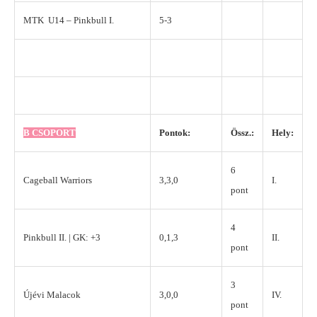
MTK U14 – Pinkbull I.
5-3
B CSOPORT
Pontok:
Össz.:
Hely:
6
Cageball Warriors
3,3,0
I.
pont
4
Pinkbull II. | GK: +3
0,1,3
II.
pont
3
Újévi Malacok
3,0,0
IV.
pont