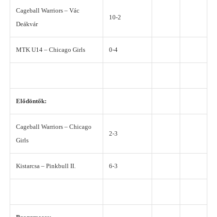
Cageball Warriors – Vác
10-2
Deákvár
MTK U14 – Chicago Girls
0-4
Elődöntők:
Cageball Warriors – Chicago
2-3
Girls
Kistarcsa – Pinkbull II.
6-3