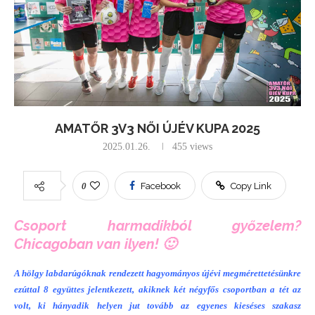
AMATŐR 3V3 NŐI ÚJÉV KUPA 2025
2025.01.26.
455
views
0
Facebook
Copy Link
Csoport harmadikból győzelem?
Chicagoban van ilyen! 🙂
A hölgy labdarúgóknak rendezett hagyományos újévi megmérettetésünkre
ezúttal 8 együttes jelentkezett, akiknek két négyfős csoportban a tét az
volt, ki hányadik helyen jut tovább az egyenes kieséses szakasz