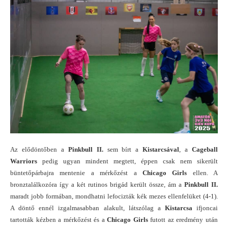
Az elődöntőben a
Pinkbull II.
sem bírt a
Kistarcsával
, a
Cageball
Warriors
pedig ugyan mindent megtett, éppen csak nem sikerült
büntetőpárbajra mentenie a mérkőzést a
Chicago Girls
ellen. A
bronztalálkozóra így a két rutinos brigád került össze, ám a
Pinkbull II.
maradt jobb formában, mondhatni lefocizták kék mezes ellenfelüket (4-1).
A döntő ennél izgalmasabban alakult, látszólag a
Kistarcsa
ifjoncai
tartották kézben a mérkőzést és a
Chicago Girls
futott az eredmény után