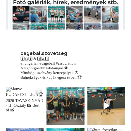
cageballszovetseg
3️⃣🆚3️⃣ & 1️⃣🆚1️⃣
#hungarian #cageball #association
A legpörgősebb labdarúgás ⚽️
Minőségi, szabvány ketrecpályák 🔝
Bajnokságok és kupák egész évben 🏆