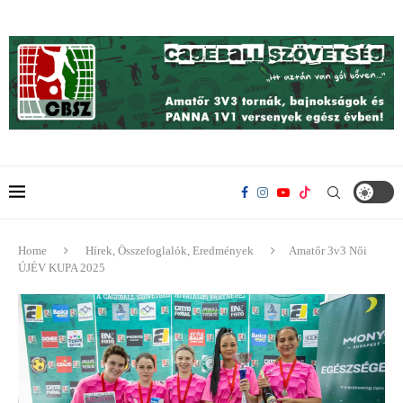
Home
Hírek, Összefoglalók, Eredmények
Amatőr 3v3 Női
ÚJÉV KUPA 2025