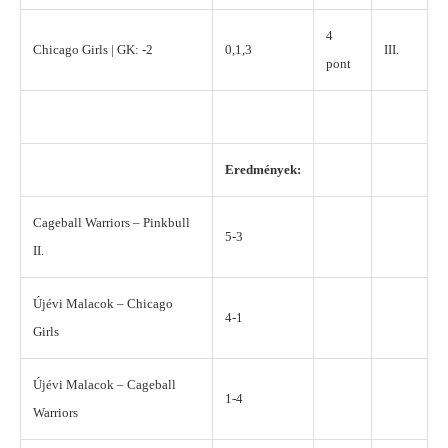
4
Chicago Girls | GK: -2
0,1,3
III.
pont
Eredmények:
Cageball Warriors – Pinkbull
5-3
II.
Újévi Malacok – Chicago
4-1
Girls
Újévi Malacok – Cageball
1-4
Warriors