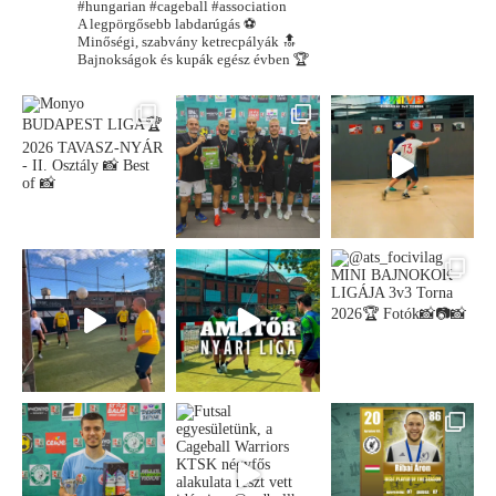
#hungarian #cageball #association
A legpörgősebb labdarúgás ⚽️
Minőségi, szabvány ketrecpályák 🔝
Bajnokságok és kupák egész évben 🏆