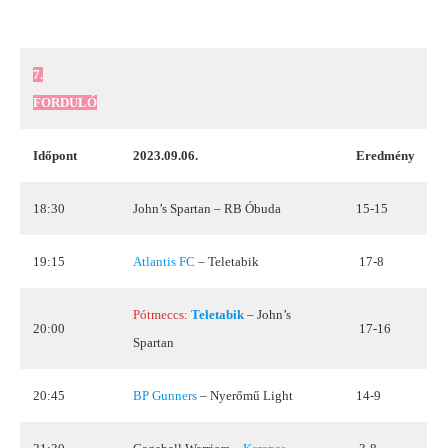
7.
FORDULÓ
Időpont
2023.09.06.
Eredmény
18:30
John’s Spartan – RB Óbuda
15-15
19:15
Atlantis FC
– Teletabik
17-8
Pótmeccs:
Teletabik
– John’s
20:00
17-16
Spartan
20:45
BP Gunners
– Nyerőmű Light
14-9