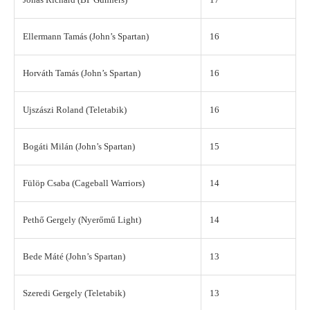
Ellermann Tamás (John’s Spartan)
16
Horváth Tamás (John’s Spartan)
16
Ujszászi Roland (Teletabik)
16
Bogáti Milán (John’s Spartan)
15
Fülöp Csaba (Cageball Warriors)
14
Pethő Gergely (Nyerőmű Light)
14
Bede Máté (John’s Spartan)
13
Szeredi Gergely (Teletabik)
13