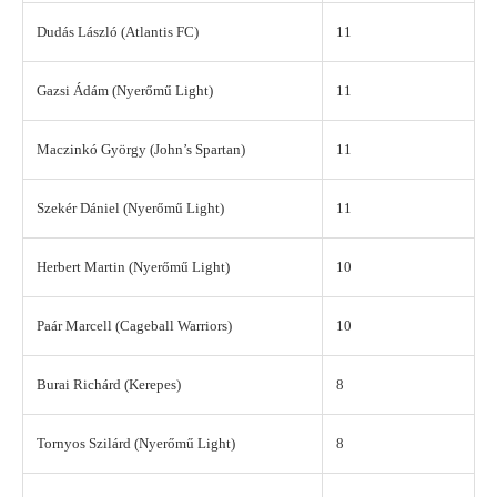
Dudás László (Atlantis FC)
11
Gazsi Ádám (Nyerőmű Light)
11
Maczinkó György (John’s Spartan)
11
Szekér Dániel (Nyerőmű Light)
11
Herbert Martin (Nyerőmű Light)
10
Paár Marcell (Cageball Warriors)
10
Burai Richárd (Kerepes)
8
Tornyos Szilárd (Nyerőmű Light)
8