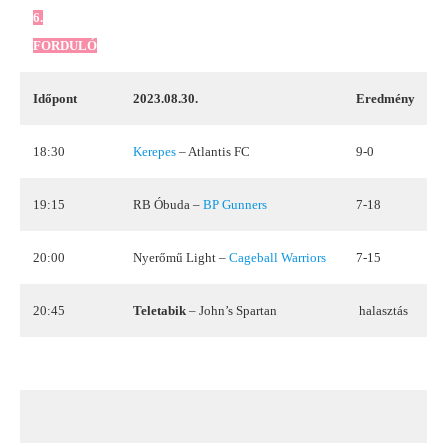
6.
FORDULÓ
Időpont
2023.08.30.
Eredmény
18:30
Kerepes
– Atlantis FC
9-0
19:15
RB Óbuda –
BP Gunners
7-18
20:00
Nyerőmű Light –
Cageball Warriors
7-15
20:45
Teletabik
– John’s Spartan
halasztás