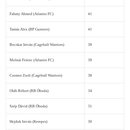
Fahmy Ahmed (Atlantis FC)
41
Tamás Alex (BP Gunners)
41
Bocskai István (Cageball Warriors)
39
Molnár Ferenc (Atlantis FC)
39
Csomor Zsolt (Cageball Warriors)
38
Oláh Róbert (RB Óbuda)
34
Szép Dávid (RB Óbuda)
31
Hejduk István (Kerepes)
30