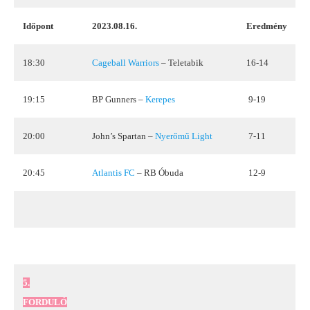
Időpont
2023.08.16.
Eredmény
18:30
Cageball Warriors
– Teletabik
16-14
19:15
BP Gunners –
Kerepes
9-19
20:00
John’s Spartan –
Nyerőmű Light
7-11
20:45
Atlantis FC
– RB Óbuda
12-9
5.
FORDULÓ