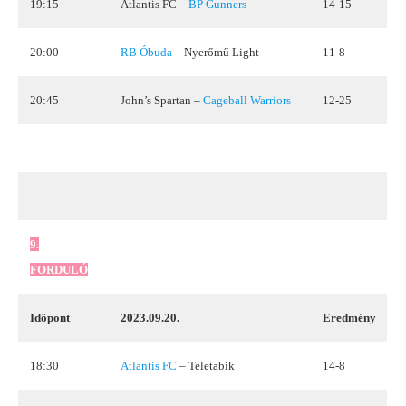
19:15
Atlantis FC –
BP Gunners
14-15
20:00
RB Óbuda
– Nyerőmű Light
11-8
20:45
John’s Spartan –
Cageball Warriors
12-25
9.
FORDULÓ
Időpont
2023.09.20.
Eredmény
18:30
Atlantis FC
– Teletabik
14-8