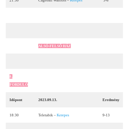
21:30
Cageball Warriors –
Kerepes
3-8
ALSÓ-FELSŐ HÁZ
8.
FORDULÓ
Időpont
2023.09.13.
Eredmény
18:30
Teletabik –
Kerepes
9-13