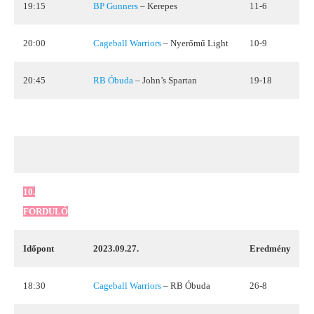
19:15
BP Gunners
– Kerepes
11-6
20:00
Cageball Warriors
– Nyerőmű Light
10-9
20:45
RB Óbuda
– John’s Spartan
19-18
10.
FORDULÓ
Időpont
2023.09.27.
Eredmény
18:30
Cageball Warriors
– RB Óbuda
26-8