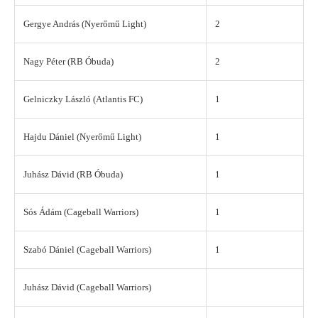
Gergye András (Nyerőmű Light)
2
Nagy Péter (RB Óbuda)
2
Gelniczky László (Atlantis FC)
1
Hajdu Dániel (Nyerőmű Light)
1
Juhász Dávid (RB Óbuda)
1
Sós Ádám (Cageball Warriors)
1
Szabó Dániel (Cageball Warriors)
1
Juhász Dávid (Cageball Warriors)