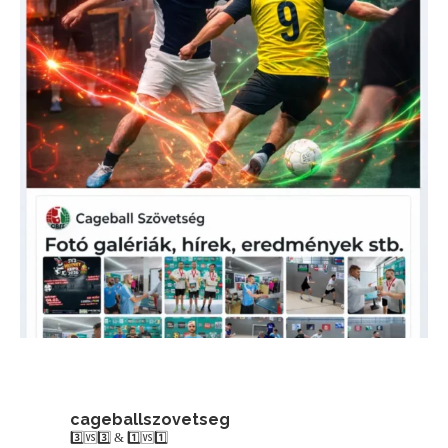
cageballszovetseg
3️⃣🆚3️⃣ & 1️⃣🆚1️⃣