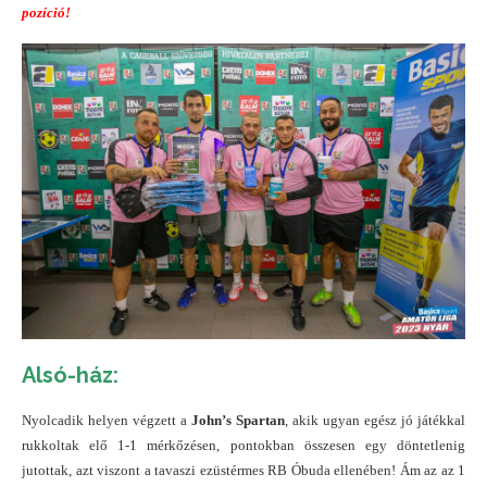
pozíció!
Alsó-ház:
Nyolcadik helyen végzett a
John’s Spartan
, akik ugyan egész jó játékkal
rukkoltak elő 1-1 mérkőzésen, pontokban összesen egy döntetlenig
jutottak, azt viszont a tavaszi ezüstérmes RB Óbuda ellenében! Ám az az 1