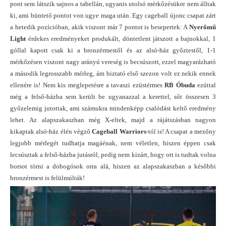
pont sem látszik sajnos a tabellán, ugyanis utolsó mérkőzésükre nem álltak
ki, ami büntető pontot von ugye maga után. Egy cageball újonc csapat zárt
a hetedik pozícióban, akik viszont már 7 pontot is besepertek: A
Nyerőmű
Light
érdekes eredményeket produkált, döntetlent játszott a bajnokkal, 1
góllal kapott csak ki a bronzérmestől és az alsó-ház győztestől, 1-1
mérkőzésen viszont nagy arányú vereség is becsúszott, ezzel magyarázható
a második legrosszabb mérleg, ám biztató első szezon volt ez nekik ennek
ellenére is! Nem kis meglepetésre a tavaszi ezüstérmes
RB Óbuda
ezúttal
még a felső-házba sem került be ugyanazzal a kerettel, sőt összesen 3
győzelemig jutottak, ami számukra mindenképp csalódást keltő eredmény
lehet. Az alapszakaszban még X-eltek, majd a rájátszásban nagyon
kikaptak alsó-ház élén végző
Cageball Warriors
-tól is! A csapat a mezőny
legjobb mérlegét tudhatja magáénak, nem véletlen, hiszen éppen csak
lecsúsztak a felső-házba jutásról, pedig nem kizárt, hogy ott is tudtak volna
borsot törni a dobogósok orra alá, hiszen az alapszakaszban a későbbi
bronzérmest is felülmúlták!