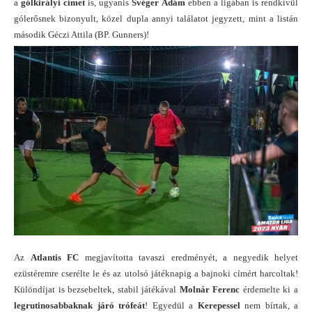
a
gólkirályi címet
is, ugyanis
Svéger Ádám
ebben a ligában is rendkívül
gólerősnek bizonyult, közel dupla annyi találatot jegyzett, mint a listán
második Géczi Attila (BP. Gunners)!
Az
Atlantis FC
megjavította tavaszi eredményét, a negyedik helyet
ezüstéremre cserélte le és az utolsó játéknapig a bajnoki címért harcoltak!
Különdíjat is bezsebeltek, stabil játékával
Molnár Ferenc
érdemelte ki a
legrutinosabbaknak járó trófeát
! Egyedül a
Kerepessel
nem bírtak, a