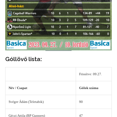
Góllövő lista:
Frissítve: 09.27.
Név / Csapat
Gólok száma
Svéger Ádám (Teletabik)
90
Géczi Attila (BP Gunners)
47