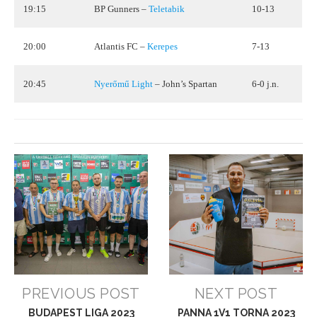
19:15
BP Gunners –
Teletabik
10-13
20:00
Atlantis FC –
Kerepes
7-13
20:45
Nyerőmű Light
– John’s Spartan
6-0 j.n.
PREVIOUS POST
NEXT POST
BUDAPEST LIGA 2023
PANNA 1V1 TORNA 2023