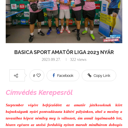
BASICA SPORT AMATŐR LIGA 2023 NYÁR
2023.09.27.
322
views
0
Facebook
Copy Link
Címvédés Kerepesről
Szeptember végére befejeződött az amatőr játékosoknak kiírt
bajnokságunk nyári pontvadászata kültéri pályánkon, ahol a mezőny a
tavaszihoz képest némileg meg is változott, ám annál izgalmasabb lett,
hiszen egészen az utolsó fordulóig nyitott maradt mindhárom dobogós