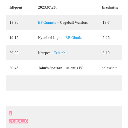
Időpont
2023.07.26.
Eredmény
18:30
BP Gunners
– Cageball Warriors
13-7
19:15
Nyerőmű Light –
RB Óbuda
5-25
20:00
Kerepes –
Teletabik
8-10
20:45
John’s Spartan
– Atlantis FC
halasztott
2.
FORDULÓ