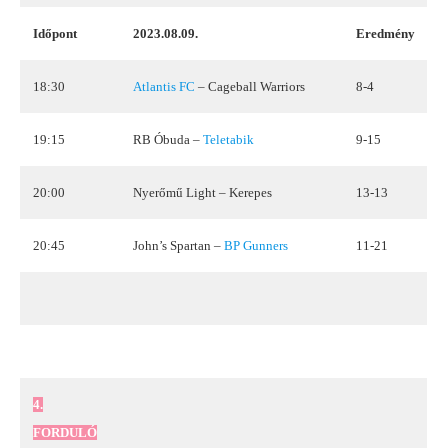
Időpont
2023.08.09.
Eredmény
18:30
Atlantis FC
– Cageball Warriors
8-4
19:15
RB Óbuda –
Teletabik
9-15
20:00
Nyerőmű Light – Kerepes
13-13
20:45
John’s Spartan –
BP Gunners
11-21
4.
FORDULÓ