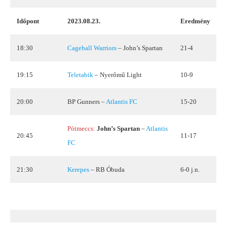
Időpont
2023.08.23.
Eredmény
18:30
Cageball Warriors
– John’s Spartan
21-4
19:15
Teletabik
– Nyerőmű Light
10-9
20:00
BP Gunners –
Atlantis FC
15-20
Pótmeccs:
John’s Spartan
–
Atlantis
20:45
11-17
FC
21:30
Kerepes
– RB Óbuda
6-0 j.n.