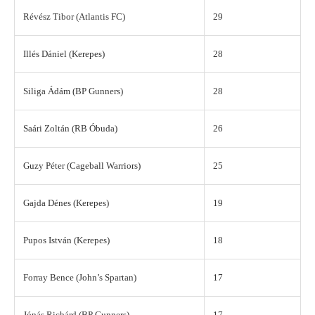
Révész Tibor (Atlantis FC)
29
Illés Dániel (Kerepes)
28
Siliga Ádám (BP Gunners)
28
Saári Zoltán (RB Óbuda)
26
Guzy Péter (Cageball Warriors)
25
Gajda Dénes (Kerepes)
19
Pupos István (Kerepes)
18
Forray Bence (John’s Spartan)
17
Jónás Richárd (BP Gunners)
17