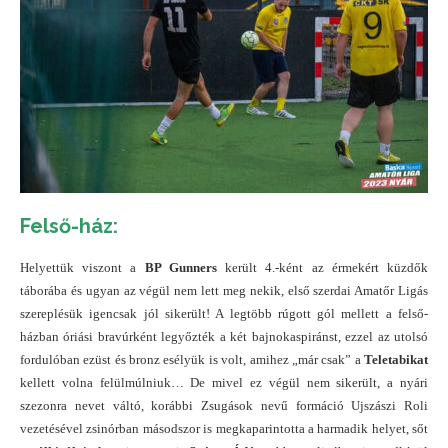
Felső-ház:
Helyettük viszont a
BP Gunners
került 4.-ként az érmekért küzdők
táborába és ugyan az végül nem lett meg nekik, első szerdai Amatőr Ligás
szereplésük igencsak jól sikerült! A legtöbb rúgott gól mellett a felső-
házban óriási bravúrként legyőzték a két bajnokaspiránst, ezzel az utolsó
fordulóban ezüst és bronz esélyük is volt, amihez „már csak” a
Teletabikat
kellett volna felülmúlniuk… De mivel ez végül nem sikerült, a nyári
szezonra nevet váltó, korábbi Zsugások nevű formáció Ujszászi Roli
vezetésével zsinórban másodszor is megkaparintotta a harmadik helyet, sőt