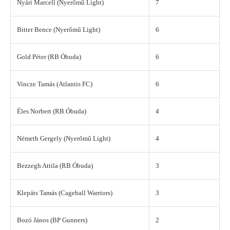
Nyári Marcell (Nyerőmű Light)
7
Bitter Bence (Nyerőmű Light)
6
Gold Péter (RB Óbuda)
6
Vincze Tamás (Atlantis FC)
6
Éles Norbert (RB Óbuda)
4
Németh Gergely (Nyerőmű Light)
4
Bezzegh Attila (RB Óbuda)
3
Klepáts Tamás (Cageball Warriors)
3
Bozó János (BP Gunners)
2