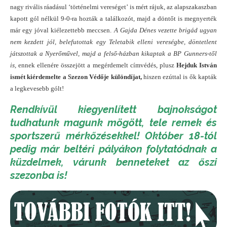
nagy rivális ráadásul ‘történelmi vereséget’ is mért rájuk, az alapszakaszban
kapott gól nélkül 9-0-ra hozták a találkozót, majd a döntőt is megnyerték
már egy jóval kiélezettebb meccsen.
A Gajda Dénes vezette brigád ugyan
nem kezdett jól, belefutottak egy Teletabik elleni vereségbe, döntetlent
játszottak a Nyerőművel, majd a felső-házban kikaptak a BP Gunners-től
is,
ennek ellenére összejött a megérdemelt címvédés, plusz
Hejduk István
ismét kiérdemelte a Szezon Védője különdíjat,
hiszen ezúttal is ők kapták
a legkevesebb gólt!
Rendkívül kiegyenlített bajnokságot
tudhatunk magunk mögött, tele remek és
sportszerű mérkőzésekkel! Október 18-tól
pedig már beltéri pályákon folytatódnak a
küzdelmek, várunk benneteket az őszi
szezonba is!