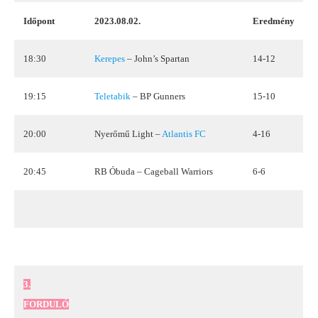
Időpont
2023.08.02.
Eredmény
18:30
Kerepes
– John’s Spartan
14-12
19:15
Teletabik
– BP Gunners
15-10
20:00
Nyerőmű Light –
Atlantis FC
4-16
20:45
RB Óbuda – Cageball Warriors
6-6
3.
FORDULÓ