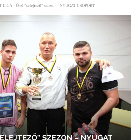
LIGA – Őszi “selejtező” szezon – NYUGAT CSOPORT
“SELEJTEZŐ” SZEZON – NYUGAT