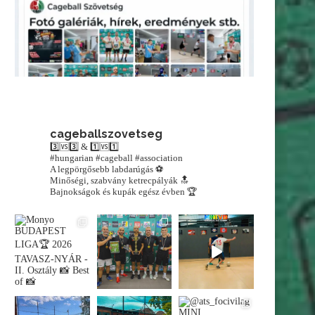
cageballszovetseg
3️⃣🆚3️⃣ & 1️⃣🆚1️⃣
#hungarian #cageball #association
A legpörgősebb labdarúgás ⚽️
Minőségi, szabvány ketrecpályák 🔝
Bajnokságok és kupák egész évben 🏆