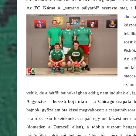
Az
FC Kóma
a „surranó pályáról” szerezte meg a
elmar
köszö
feláll
sorsu
Piskót
Az el
mérkő
meccs
számu
velük, de a hétfői bajnokságban eddig nem indultak el, íg
A győztes – hosszú böjt után – a Chicago csapata le
bajnoki győzelem óta kissé megváltozott a csapatnévsora é
is a rózsaszín-feketéknek. Csupán egy mérkőzést nem t
(döntetlen a Duracell ellen), a többin viszont henge
góllövőlista első két helyén is Chicagós végzett. Sérü