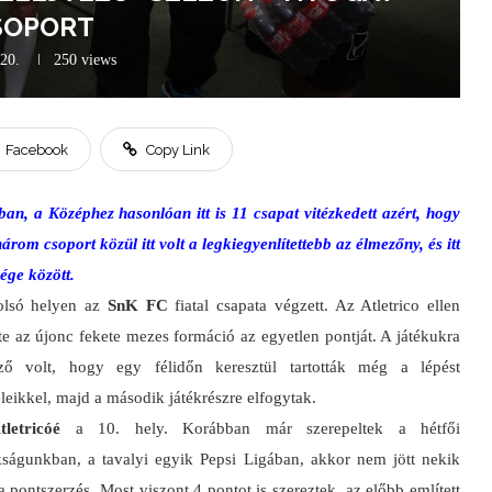
SOPORT
.20.
250
views
Facebook
Copy Link
, a Középhez hasonlóan itt is 11 csapat vitézkedett azért, hogy
árom csoport közül itt volt a legkiegyenlítettebb az élmezőny, és itt
ége között.
olsó helyen az
SnK FC
fiatal csapata végzett. Az Atletrico ellen
te az újonc fekete mezes formáció az egyetlen pontját. A játékukra
mző volt, hogy egy félidőn keresztül tartották még a lépést
eleikkel, majd a második játékrészre elfogytak.
tletricóé
a 10. hely. Korábban már szerepeltek a hétfői
ságunkban, a tavalyi egyik Pepsi Ligában, akkor nem jött nekik
a pontszerzés. Most viszont 4 pontot is szereztek, az előbb említett