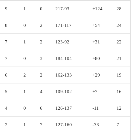
9
1
0
217-93
+124
28
8
0
2
171-117
+54
24
7
1
2
123-92
+31
22
7
0
3
184-104
+80
21
6
2
2
162-133
+29
19
5
1
4
109-102
+7
16
4
0
6
126-137
-11
12
2
1
7
127-160
-33
7