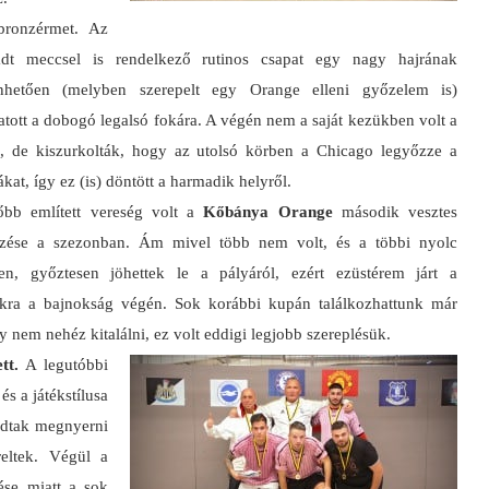
 bronzérmet.
Az
adt meccsel is rendelkező rutinos csapat egy nagy hajrának
nhetően (melyben szerepelt egy Orange elleni győzelem is)
hatott a dobogó legalsó fokára. A végén nem a saját kezükben volt a
k, de kiszurkolták, hogy az utolsó körben a Chicago legyőzze a
ákat, így ez (is) döntött a harmadik helyről.
őbb említett vereség volt a
Kőbánya Orange
második vesztes
zése a szezonban. Ám mivel több nem volt, és a többi nyolc
en, győztesen jöhettek le a pályáról, ezért ezüstérem járt a
kra a bajnokság végén. Sok korábbi kupán találkozhattunk már
y nem nehéz kitalálni, ez volt eddigi legjobb szereplésük.
tt.
A legutóbbi
s a játékstílusa
udtak megnyerni
reltek. Végül a
lése miatt a sok