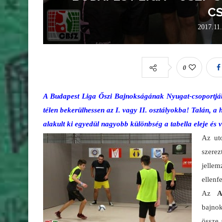
C
2017.11
0
A Budapest Liga Őszi Bajnokságának Nyugat-csoportjában
télen bekerülhessen az I. vagy II. osztályokba! Talán, a h
alakult ki egyedül nagyobb különbség a tabella eleje és v
Az ut
szerez
jelle
ellenf
Az
A
bajnok
össze 