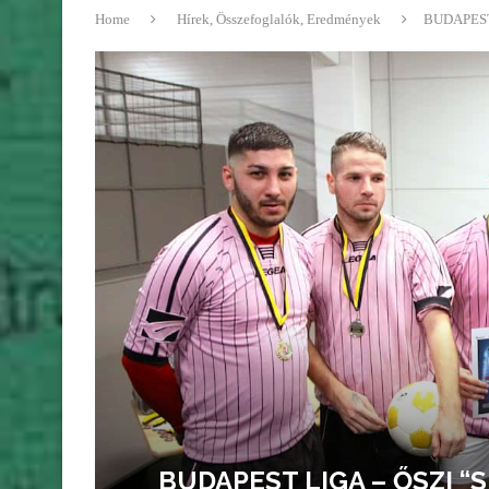
Home
Hírek, Összefoglalók, Eredmények
BUDAPEST 
BUDAPEST LIGA – ŐSZI 