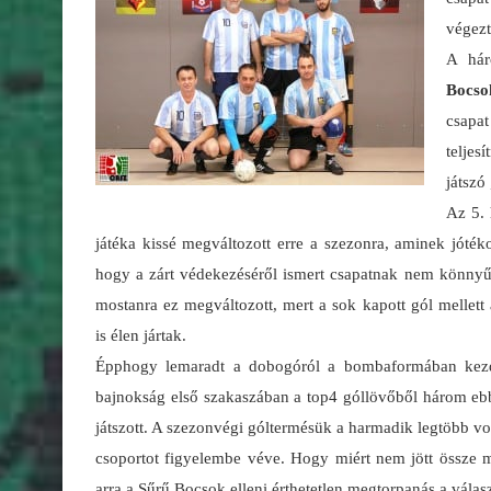
végezt
A hár
Bocso
csapa
teljes
játszó
Az 5.
játéka kissé megváltozott erre a szezonra, aminek jóté
hogy a zárt védekezéséről ismert csapatnak nem könnyű 
mostanra ez megváltozott, mert a sok kapott gól mellett
is élen jártak.
Épphogy lemaradt a dobogóról a bombaformában ke
bajnokság első szakaszában a top4 góllövőből három eb
játszott. A szezonvégi góltermésük a harmadik legtöbb v
csoportot figyelembe véve. Hogy miért nem jött össze 
arra a Sűrű Bocsok elleni érthetetlen megtorpanás a válas