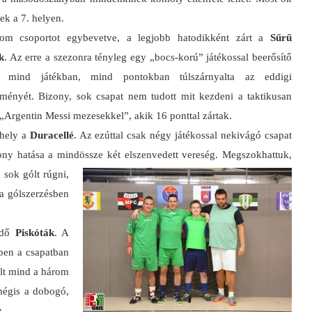
ek a 7. helyen.
om csoportot egybevetve, a legjobb hatodikként zárt a
Sűrű
k
. Az erre a szezonra tényleg egy „bocs-korú” játékossal beerősítő
t mind játékban, mind pontokban túlszárnyalta az eddigi
ítményét. Bizony, sok csapat nem tudott mit kezdeni a taktikusan
 „Argentin Messi mezesekkel”, akik 16 ponttal zártak.
 hely a
Duracellé
. Az ezúttal csak négy játékossal nekivágó csapat
kony hatása a mindössze két elszenvedett vereség.
Megszokhattuk,
sok gólt rúgni,
 a gólszerzésben
zdő
Piskóták
. A
ben a csapatban
olt mind a három
mégis a dobogó,
z.