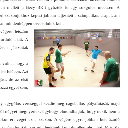
tlen mellett a Bécy BK-t győzték le egy sokgólos meccsen. A
ri szezonjukhoz képest jobban teljesített a szimpatikus csapat, ám
nban mindenképpen orvosolniuk kell.
végére létszám
orduló alatt. A
sen játszottak
k volna, hogy a
lső felében. Azt
ást, de az első
ozzá egyet sem,
y egygólos vereséggel kezdte meg cageballos pályafutását, majd
ből négyet megnyertek,
úgyhogy elmondhatjuk, hogy nekik nem a
bbkor ért véget ez a szezon. A végére egyre jobban belerázódó
 a másodosztályban mindenkinek komoly ellenfele lehet. Most ők