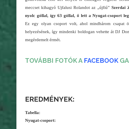
meccset kihagyó Ujfalusi Rolandot az „újfiú”
Szerdai Z
nyolc góllal, így 63 góllal, ő lett a Nyugat-csoport le
Ez egy olyan csoport volt, ahol mindhárom csapat ö
helyezésének, így mindenki boldogan vehette át DJ Domi
megérdemelt érmét.
TOVÁBBI FOTÓK A
FACEBOOK
GA
EREDMÉNYEK:
Tabella:
Nyugat-csoport: