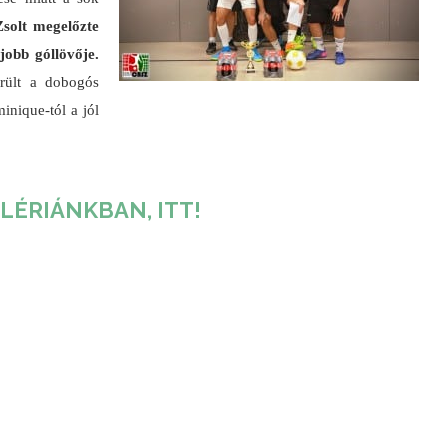
solt megelőzte
gjobb góllövője.
rült a dobogós
nique-tól a jól
LÉRIÁNKBAN, ITT!