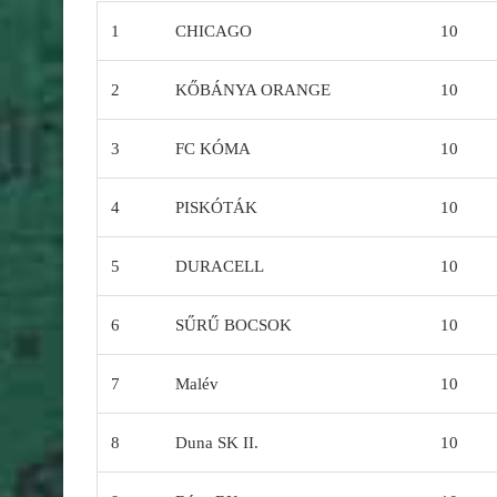
1
CHICAGO
10
2
KŐBÁNYA ORANGE
10
3
FC KÓMA
10
4
PISKÓTÁK
10
5
DURACELL
10
6
SŰRŰ BOCSOK
10
7
Malév
10
8
Duna SK II.
10