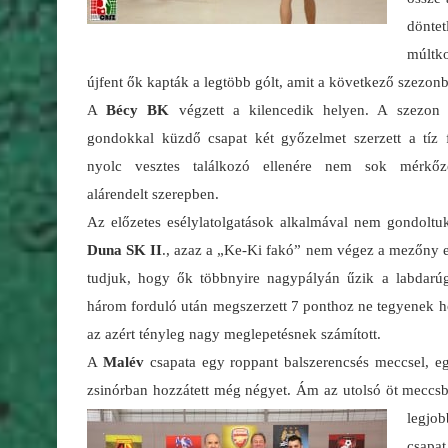
dönte
múltko
újfent ők kapták a legtöbb gólt, amit a következő szezo
A
Bécy BK
végzett a kilencedik helyen. A szezon 
gondokkal küzdő csapat két győzelmet szerzett a tíz f
nyolc vesztes találkozó ellenére nem sok mérkőzé
alárendelt szerepben.
Az előzetes esélylatolgatások alkalmával nem gondoltu
Duna SK II
., azaz a „Ke-Ki fakó” nem végez a mezőny e
tudjuk, hogy ők többnyire nagypályán űzik a labdarúg
három forduló után megszerzett 7 ponthoz ne tegyenek h
az azért tényleg nagy meglepetésnek számított.
A
Malév
csapata egy roppant balszerencsés meccsel, eg
zsinórban hozzátett még négyet. Ám az utolsó öt meccs
legjo
csapat