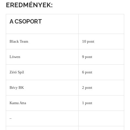
EREDMÉNYEK:
A CSOPORT
Black Team
10 pont
Löwen
9 pont
Zéró Spíl
6 pont
Bécy BK
2 pont
Kamu Atta
1 pont
–