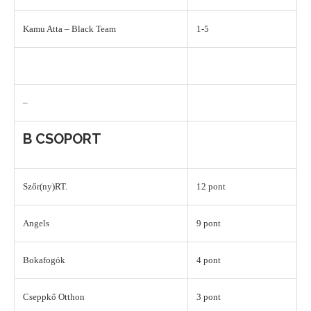
Kamu Atta – Black Team
1-5
–
B CSOPORT
Szőr(ny)RT.
12 pont
Angels
9 pont
Bokafogók
4 pont
Cseppkő Otthon
3 pont