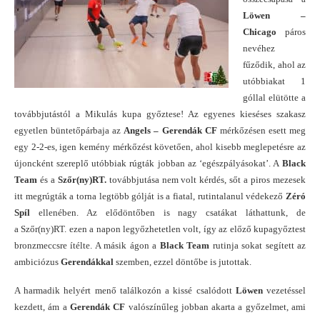
Löwen –
Chicago
páros
nevéhez
fűződik, ahol az
utóbbiakat 1
góllal elütötte a
továbbjutástól a Mikulás kupa győztese! Az egyenes kieséses szakasz
egyetlen büntetőpárbaja az
Angels – Gerendák CF
mérkőzésen esett meg
egy 2-2-es, igen kemény mérkőzést követően, ahol kisebb meglepetésre az
újoncként szereplő utóbbiak rúgták jobban az ‘egészpályásokat’. A
Black
Team
és a
Szőr(ny)RT.
továbbjutása nem volt kérdés, sőt a piros mezesek
itt megrúgták a torna legtöbb gólját is a fiatal, rutintalanul védekező
Zéró
Spíl
ellenében. Az elődöntőben is nagy csatákat láthattunk, de
a Szőr(ny)RT. ezen a napon legyőzhetetlen volt, így az előző kupagyőztest
bronzmeccsre ítélte. A másik ágon a
Black Team
rutinja sokat segített az
ambiciózus
Gerendákkal
szemben, ezzel döntőbe is jutottak.
A harmadik helyért menő találkozón a kissé csalódott
Löwen
vezetéssel
kezdett, ám a
Gerendák CF
valószínűleg jobban akarta a győzelmet, ami