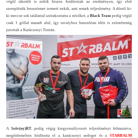
végül sikerült is nekik hiszen fordítottak az eredményen, így első
szereplésük bronzérmet termett nekik, ami remek teljesítmény. A döntő ki-
ki meccse sok találattal szórakoztatta a nézőket, a
Black Team
pedig végül
csak 1 góllal maradt alul, így tavalyhoz hasonlóan idén is ezüstéremig
jutottak a Karácsonyi Tornán.
A
Szőr(ny)RT.
pedig végig kiegyensúlyozott teljesítményt felmutatva,
megérdemelten hódította el a karácsonyi serleget és a
STARBALM