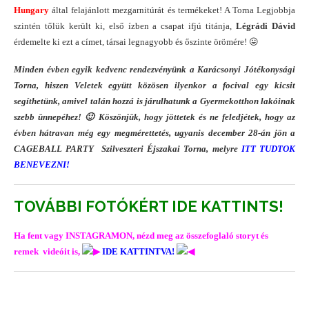
Hungary
által felajánlott mezgarnitúrát és termékeket! A Torna Legjobbja
szintén tőlük került ki, első ízben a csapat ifjú titánja,
Légrádi Dávid
érdemelte ki ezt a címet, társai legnagyobb és őszinte örömére! 😛
Minden évben egyik kedvenc rendezvényünk a Karácsonyi Jótékonysági
Torna, hiszen Veletek együtt közösen ilyenkor a focival egy kicsit
segíthetünk, amivel talán hozzá is járulhatunk a Gyermekotthon lakóinak
szebb ünnepéhez! 🙂 Köszönjük, hogy jöttetek és ne feledjétek, hogy az
évben hátravan még egy megmérettetés, ugyanis december 28-án jön a
CAGEBALL PARTY Szilveszteri Éjszakai Torna, melyre
ITT TUDTOK
BENEVEZNI!
TOVÁBBI FOTÓKÉRT IDE KATTINTS!
Ha fent vagy INSTAGRAMON, n
ézd meg az összefoglaló storyt és
remek videóit is,
IDE KATTINTVA!