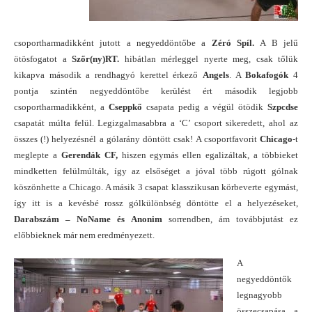
csoportharmadikként jutott a negyeddöntőbe a
Zéró Spíl.
A B jelű
ötösfogatot a
Szőr(ny)RT.
hibátlan mérleggel nyerte meg, csak tőlük
kikapva második a rendhagyó kerettel érkező
Angels
. A
Bokafogók
4
pontja szintén negyeddöntőbe kerülést ért második legjobb
csoportharmadikként, a
Cseppkő
csapata pedig a végül ötödik
Szpcdse
csapatát múlta felül. Legizgalmasabbra a ‘C’ csoport sikeredett, ahol az
összes (!) helyezésnél a gólarány döntött csak! A csoportfavorit
Chicago
-t
meglepte a
Gerendák CF,
hiszen egymás ellen egalizáltak, a többieket
mindketten felülmúlták, így az elsőséget a jóval több rúgott gólnak
köszönhette a Chicago. A másik 3 csapat klasszikusan körbeverte egymást,
így itt is a kevésbé rossz gólkülönbség döntötte el a helyezéseket,
Darabszám – NoName és Anonim
sorrendben, ám továbbjutást ez
előbbieknek már nem eredményezett.
A
negyeddöntők
legnagyobb
összecsapása a