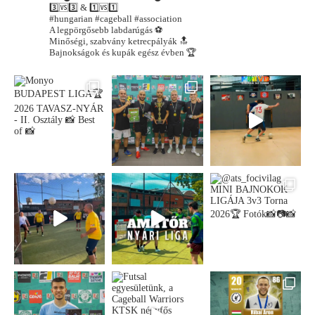
3️⃣🆚3️⃣ & 1️⃣🆚1️⃣
#hungarian #cageball #association
A legpörgősebb labdarúgás ⚽️
Minőségi, szabvány ketrecpályák 🔝
Bajnokságok és kupák egész évben 🏆