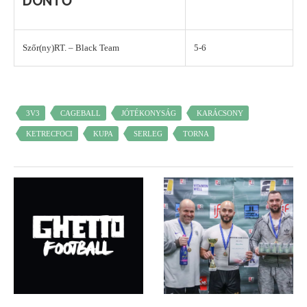
DÖNTŐ
Szőr(ny)RT. – Black Team
5-6
3V3
CAGEBALL
JÓTÉKONYSÁG
KARÁCSONY
KETRECFOCI
KUPA
SERLEG
TORNA