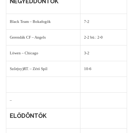
NEGYEDDÖNTŐK
Black Team – Bokafogók
7-2
Gerendák CF – Angels
2-2 bü.: 2-0
Löwen – Chicago
3-2
Szőr(ny)RT. – Zéró Spíl
10-6
–
ELŐDÖNTŐK