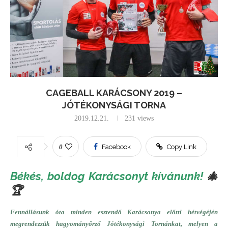
CAGEBALL KARÁCSONY 2019 –
JÓTÉKONYSÁGI TORNA
2019.12.21.
231
views
0
Facebook
Copy Link
Békés, boldog Karácsonyt kívánunk!
🎄
🏆
Fennállásunk óta minden esztendő Karácsonya előtti hétvégéjén
megrendezzük hagyományőrző Jótékonysági Tornánkat, melyen a