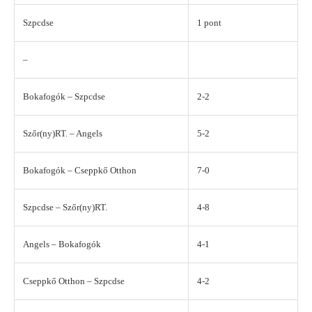
Szpcdse
1 pont
–
Bokafogók – Szpcdse
2-2
Szőr(ny)RT. – Angels
5-2
Bokafogók – Cseppkő Otthon
7-0
Szpcdse – Szőr(ny)RT.
4-8
Angels – Bokafogók
4-1
Cseppkő Otthon – Szpcdse
4-2