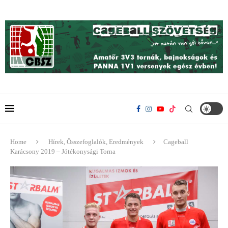
Home
Hírek, Összefoglalók, Eredmények
Cageball
Karácsony 2019 – Jótékonysági Torna