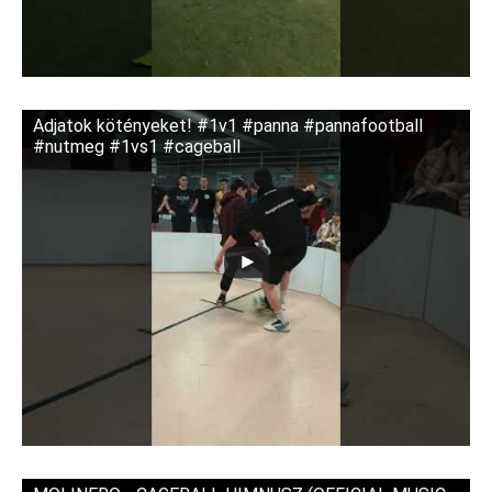
Adjatok kötényeket! #1v1 #panna #pannafootball
#nutmeg #1vs1 #cageball