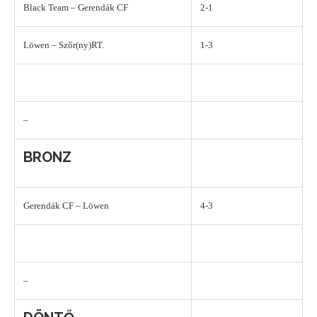
Black Team – Gerendák CF
2-1
Löwen – Szőr(ny)RT.
1-3
–
BRONZ
Gerendák CF – Löwen
4-3
–