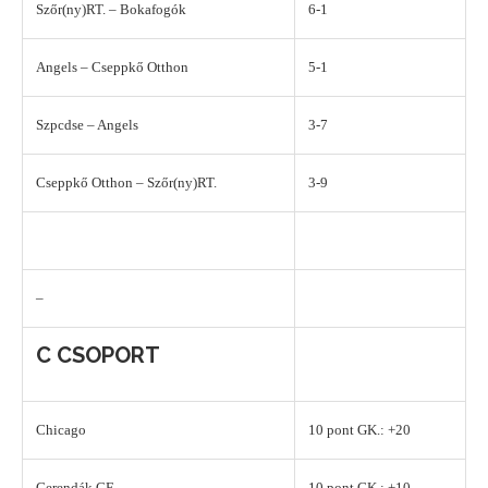
Szőr(ny)RT. – Bokafogók
6-1
Angels – Cseppkő Otthon
5-1
Szpcdse – Angels
3-7
Cseppkő Otthon – Szőr(ny)RT.
3-9
–
C CSOPORT
Chicago
10 pont GK.: +20
Gerendák CF
10 pont GK.: +10