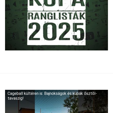
Cageball kültéren is: Bajnokságok és kupák ősztől-
tavaszig!