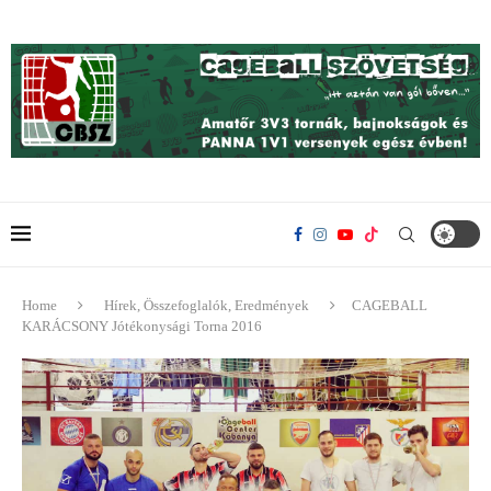
Home
Hírek, Összefoglalók, Eredmények
CAGEBALL
KARÁCSONY Jótékonysági Torna 2016