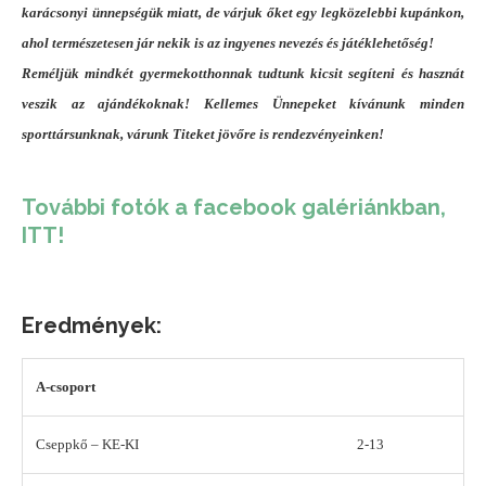
karácsonyi ünnepségük miatt, de várjuk őket egy legközelebbi kupánkon,
ahol természetesen jár nekik is az ingyenes nevezés és játéklehetőség!
Reméljük mindkét gyermekotthonnak tudtunk kicsit segíteni és hasznát
veszik az ajándékoknak! Kellemes Ünnepeket kívánunk minden
sporttársunknak, várunk Titeket jövőre is rendezvényeinken!
További fotók a facebook galériánkban,
ITT!
Eredmények:
A-csoport
Cseppkő – KE-KI
2-13