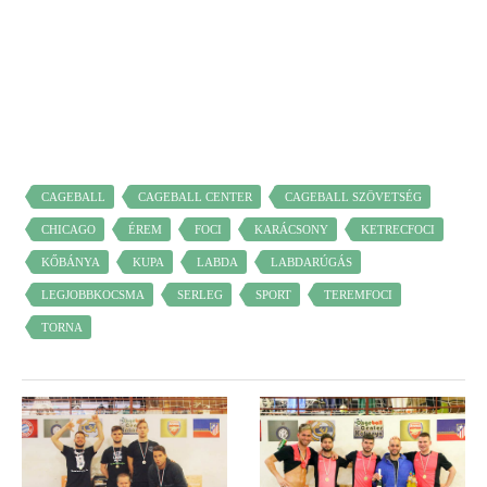
CAGEBALL
CAGEBALL CENTER
CAGEBALL SZÖVETSÉG
CHICAGO
ÉREM
FOCI
KARÁCSONY
KETRECFOCI
KŐBÁNYA
KUPA
LABDA
LABDARÚGÁS
LEGJOBBKOCSMA
SERLEG
SPORT
TEREMFOCI
TORNA