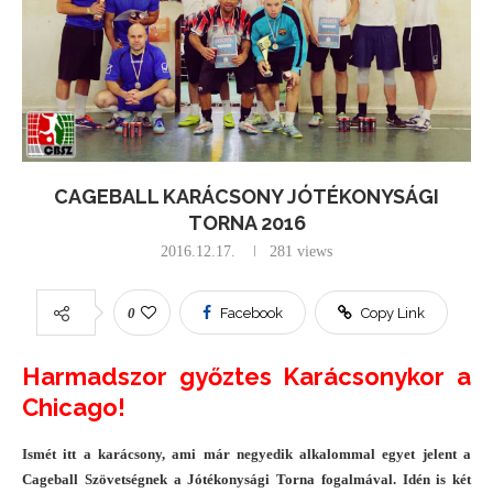
CAGEBALL KARÁCSONY JÓTÉKONYSÁGI
TORNA 2016
2016.12.17.
281
views
0
Facebook
Copy Link
Harmadszor győztes Karácsonykor a
Chicago!
Ismét itt a karácsony, ami már negyedik alkalommal egyet jelent a
Cageball Szövetségnek a Jótékonysági Torna fogalmával. Idén is két