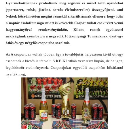
Gyermekotthonnak próbáltunk meg segíteni és minél több ajándékot
(sportszert, ruhát, játékot, tartós élelmiszereket) összegyűjteni, ami
Nektek köszönhetően megint remekül sikerült annak ellenére, hogy idén
a naptár csalafintasága miatt is kevesebb Csapat tudott csak részt venni
hagyományőrző rendezvényünkön. Kilenc remek együttessel
nekivágtunk szombaton a negyedik Jótékonysági Tornánknak, őket egy
ötfős és egy négyfős csoportba soroltuk.
Az A csoportban voltak többen, így a továbbjutás helyezésén kívül ott egy
csapatnak a kiesés is tét volt. A
KE-KI
ritkán vesz részt kupán, de ha igen,
legtöbbször eredményesek. Csoportjukat egyedüli csapatként hibátlanul
nyerték meg,