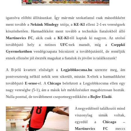
igazolva előbbi állításunkat. Így már-már szokatlanul csak másodikként
ment tovább a
Nekünk Mindegy
triója, a
KE-KI
elleni 2-1-es vereségnek
köszönhetően. Harmadikként ment tovább a technikás fiatalokból álló
Martinovics FC
, akik csak a
KE-KI
-től kaptak ki nagyon. Az utolsó
továbbjutó hely a rutinos
UFC
-nek maradt, míg a
Cseppkő
Gyermekotthon
vendégcsapata búcsúzott a továbbjutástól, de reméljük
ennek ellenére jól érezték magukat a fiatalok és jövőre is találkozunk!
A B-jelű kvartett elsőségét a
Legjobbkocsma.hu
szerezte meg, ám
pontveszteség nélkül nekik sem sikerült, miután X-eltek a harmadikként
továbbjutó
E-sense
-el. A
Chicago
belefutott a Legjobbkocsma ellen egy
nagy vereségbe (5-1), ám a másik két mérkőzésüket magabiztosan hozták.
Nulla ponttal, de továbbment csoportnegyedikként a
Bojler Eladó
.
A negyeddöntő találkozói mind
viszonylag simák voltak,
egyedül a
Chicago –
Martinovics FC
meccs