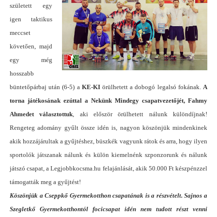
született egy
igen taktikus
meccset
követően, majd
egy még
hosszabb
büntetőpárbaj után (6-5) a
KE-KI
örülhetett a dobogó legalsó fokának.
A
torna játékosának ezúttal a Nekünk Mindegy csapatvezetőjét, Fahmy
Ahmedet választottuk
, aki először örülhetett nálunk különdíjnak!
Rengeteg adomány gyűlt össze idén is, nagyon köszönjük mindenkinek
akik hozzájárultak a gyűjtéshez, büszkék vagyunk rátok és arra, hogy ilyen
sportolók játszanak nálunk és külön kiemelnénk szponzorunk és nálunk
játszó csapat, a Legjobbkocsma.hu felajánlását, akik 50.000 Ft készpénzzel
támogatták meg a gyűjtést!
Köszönjük a Cseppkő Gyermekotthon csapatának is a részvételt. Sajnos a
Szegletkő Gyermekotthontól focicsapat idén nem tudott részt venni