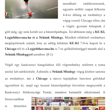
mondható emlékezetesnek,
ugyanis utóbbi csapat felhozta
4-4-es állásig az eredményt a
végig vezető Chicago ellen, ám
a végén gyorsan bekaptak 2
gólt még, így nem került sor a büntetőpárbajra. Továbbment még a
KE-KI,
Legjobbkocsma.hu és a Nekünk Mindegy.
Mindkét elődöntő eredménye
meglepetésnek számít, hisz az addig hibátlan
KE-KI
7-0-ra kapott ki a
Chicago
-tól és a
Legjobbkocsma.hu
is 7-es gólkülönbséggel maradt alul a
Nekünk Mindeggyel
szemben. (8-1)
Végül egy karácsonyi hangulathoz illő végeredmény született a torna
utolsó két mérkőzésén. A döntőn a
Nekünk Mindegy
végig kézben tartotta
az eredményt, ám a
Chicago
a meccs hajrájában bravúros gólokkal
egyenlített ki, majd egy hosszú büntetőpárbajt követően megnyerték a
Karácsonyi Jótékonysági Tornát, immáron harmadik alkalommal.
A
bronzcsatában
is döntetlen