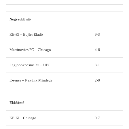
Negyeddöntő
KE-KI – Bojler Eladó
9-3
Martinovics FC – Chicago
4-6
Legjobbkocsma.hu – UFC
3-1
E-sense – Nekünk Mindegy
2-8
Elődöntő
KE-KI – Chicago
0-7