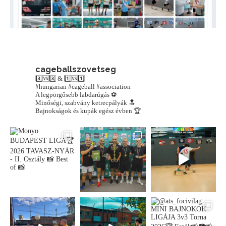
cageballszovetseg
3️⃣🆚3️⃣ & 1️⃣🆚1️⃣
#hungarian #cageball #association
A legpörgősebb labdarúgás ⚽️
Minőségi, szabvány ketrecpályák 🔝
Bajnokságok és kupák egész évben 🏆