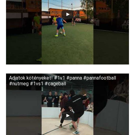
Adjatok kötényeket! #1v1 #panna #pannafootball
#nutmeg #1vs1 #cageball