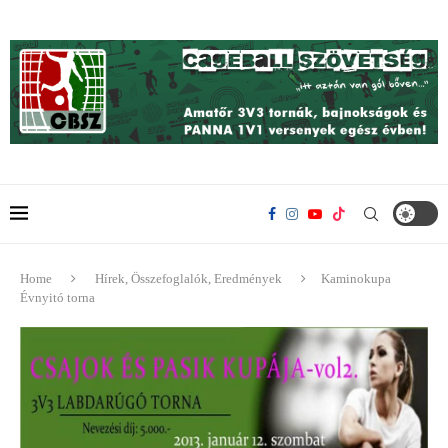
Home
Hírek, Összefoglalók, Eredmények
Kaminokupa
Évnyitó torna