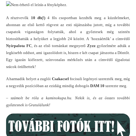
A résztvevők
10 db(!)
4 fős csoportban kezdték meg a küzdelmeket,
ahonnan az első kettő rögvest az esti rájátszásba jutott, míg a további
csapatok vigaszágon folytatták, ahol a győztesek még szintén
biztosíthatták a helyüket a legjobb 24 között. A ‘hozzáértők’ a címvédő
Nyírpalota FC
, és az első tornánkat megnyerő
Zyzz
győzelmére adták a
legkisebb oddsot, ami igazolódott is, hiszen e két csapat játszotta a Döntőt.
Egy igazán kiélezett, színvonalas mérkőzés után a címvédő újpalotai
srácok örülhettek!
A harmadik helyet a zuglói
Csakacsel
focisuli legényei szerezték meg, míg
a negyedik pozícióban az ezidáig mindig dobogós
DAM 10
szerezte meg.
– számolt be róla a kaminokupa.hu. Nekik is, és az összes további
győztesnek is Gratulálunk!