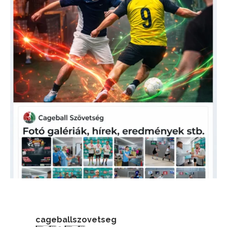
cageballszovetseg