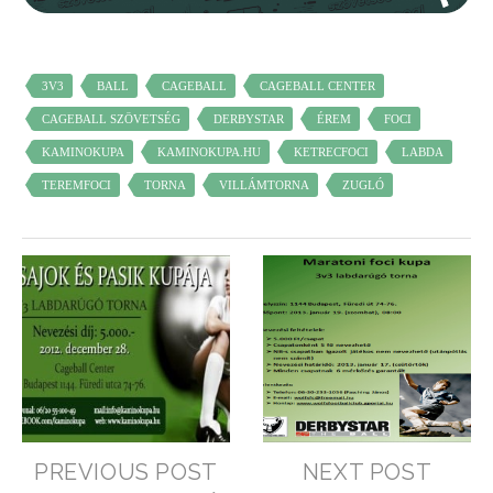
3V3
BALL
CAGEBALL
CAGEBALL CENTER
CAGEBALL SZÖVETSÉG
DERBYSTAR
ÉREM
FOCI
KAMINOKUPA
KAMINOKUPA.HU
KETRECFOCI
LABDA
TEREMFOCI
TORNA
VILLÁMTORNA
ZUGLÓ
PREVIOUS POST
NEXT POST