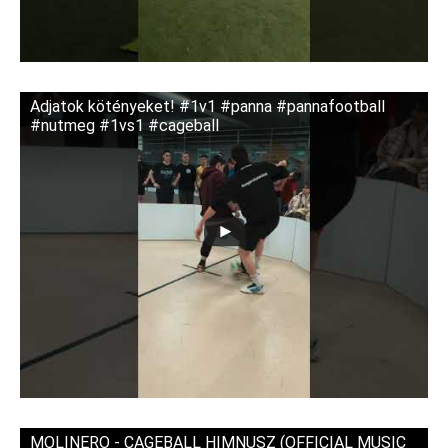
Adjatok kötényeket! #1v1 #panna #pannafootball
#nutmeg #1vs1 #cageball
MOLINERO - CAGEBALL HIMNUSZ (OFFICIAL MUSIC