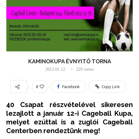
KAMINOKUPA ÉVNYITÓ TORNA
2013.01.12.
229
views
0
Facebook
Copy Link
40 Csapat részvételével
sikeresen
lezajlott a január 12-i Cageball Kupa,
melyet ezúttal is a zuglói Cageball
Centerben rendeztünk meg!