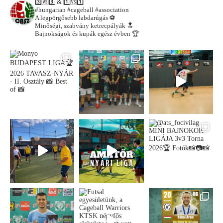
3️⃣🆚3️⃣ & 1️⃣🆚1️⃣
#hungarian #cageball #association
A legpörgősebb labdarúgás ⚽️
Minőségi, szabvány ketrecpályák 🔝
Bajnokságok és kupák egész évben 🏆