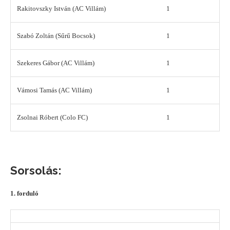
Rakitovszky István (AC Villám)
1
Szabó Zoltán (Sűrű Bocsok)
1
Szekeres Gábor (AC Villám)
1
Vámosi Tamás (AC Villám)
1
Zsolnai Róbert (Colo FC)
1
Sorsolás:
1. forduló