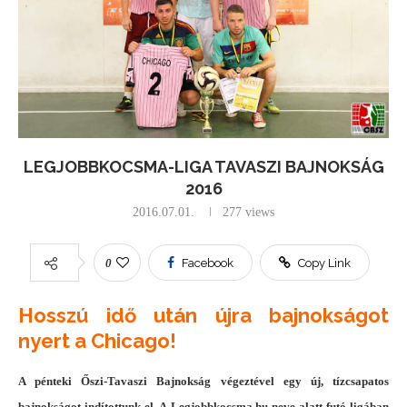
LEGJOBBKOCSMA-LIGA TAVASZI BAJNOKSÁG
2016
2016.07.01.
277
views
0
Facebook
Copy Link
Hosszú idő után újra bajnokságot
nyert a Chicago!
A pénteki Őszi-Tavaszi Bajnokság végeztével egy új, tízcsapatos
bajnokságot indítottunk el. A Legjobbkocsma.hu neve alatt futó ligában