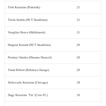
Tóth Krisztián (Piskóták)
21
Tótok András (NCT Akadémia)
21
Venglázz Bence (Hálátlanok)
21
Hargitai Konrád (NCT Akadémia)
20
Petrányi Sándor (Dinamo Duracel)
20
Tímár Róbert (Kőbánya Orange)
20
Slehovszki Krisztián (Chicago)
18
Nagy Krisztián ‘Titi’ (Colo FC)
16