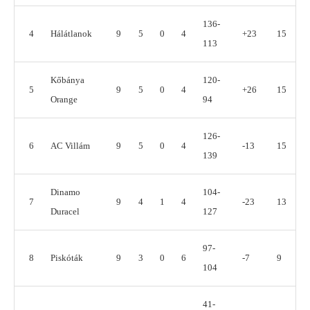
136-
4
Hálátlanok
9
5
0
4
+23
15
113
Kőbánya
120-
5
9
5
0
4
+26
15
Orange
94
126-
6
AC Villám
9
5
0
4
-13
15
139
Dinamo
104-
7
9
4
1
4
-23
13
Duracel
127
97-
8
Piskóták
9
3
0
6
-7
9
104
41-