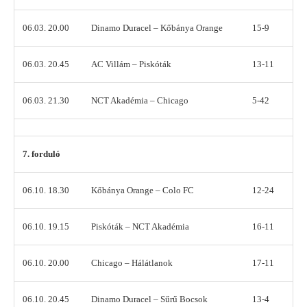
06.03. 20.00
Dinamo Duracel – Kőbánya Orange
15-9
06.03. 20.45
AC Villám – Piskóták
13-11
06.03. 21.30
NCT Akadémia – Chicago
5-42
7. forduló
06.10. 18.30
Kőbánya Orange – Colo FC
12-24
06.10. 19.15
Piskóták – NCT Akadémia
16-11
06.10. 20.00
Chicago – Hálátlanok
17-11
06.10. 20.45
Dinamo Duracel – Sűrű Bocsok
13-4