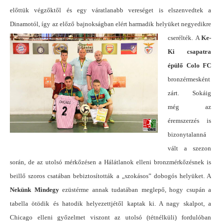
előttük végzőktől és egy váratlanabb vereséget is elszenvedtek a
Dinamotól, így az előző bajnokságban elért harmadik helyüket negyedikre
cserélték.
A
Ke-
Ki csapatra
épülő Colo FC
bronzérmesként
zárt. Sokáig
még az
éremszerzés is
bizonytalanná
vált a szezon
során, de az utolsó mérkőzésen a Hálátlanok elleni bronzmérkőzésnek is
beillő szoros csatában bebiztosították a „szokásos” dobogós helyüket. A
Nekünk Mindegy
ezüstérme annak tudatában meglepő, hogy csupán a
tabella ötödik és hatodik helyezettjétől kaptak ki. A nagy skalpot, a
Chicago elleni győzelmet viszont az utolsó (tétnélküli) fordulóban