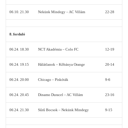
06.10. 21.30
Nekünk Mindegy – AC Villám
22-28
8. forduló
06.24. 18.30
NCT Akadémia – Colo FC
12-19
06.24. 19.15
Hálátlanok – Kőbánya Orange
20-14
06.24. 20.00
Chicago – Piskóták
9-6
06.24. 20.45
Dinamo Duracel – AC Villám
23-16
06.24. 21.30
Sűrű Bocsok – Nekünk Mindegy
9-15