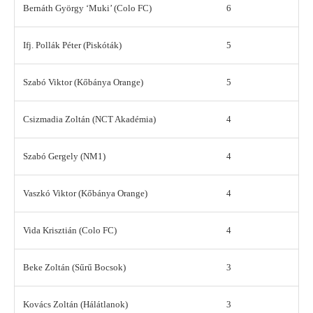
Bernáth György ‘Muki’ (Colo FC)
6
Ifj. Pollák Péter (Piskóták)
5
Szabó Viktor (Kőbánya Orange)
5
Csizmadia Zoltán (NCT Akadémia)
4
Szabó Gergely (NM1)
4
Vaszkó Viktor (Kőbánya Orange)
4
Vida Krisztián (Colo FC)
4
Beke Zoltán (Sűrű Bocsok)
3
Kovács Zoltán (Hálátlanok)
3