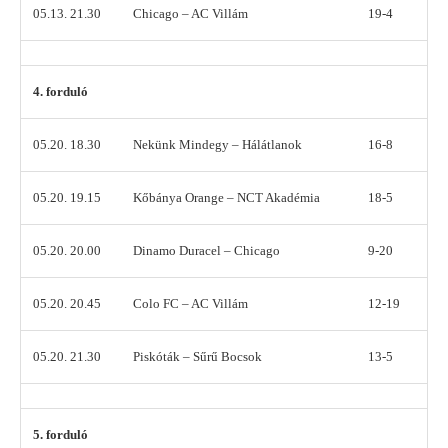
05.13. 21.30
Chicago – AC Villám
19-4
4. forduló
05.20. 18.30
Nekünk Mindegy – Hálátlanok
16-8
05.20. 19.15
Kőbánya Orange – NCT Akadémia
18-5
05.20. 20.00
Dinamo Duracel – Chicago
9-20
05.20. 20.45
Colo FC – AC Villám
12-19
05.20. 21.30
Piskóták – Sűrű Bocsok
13-5
5. forduló