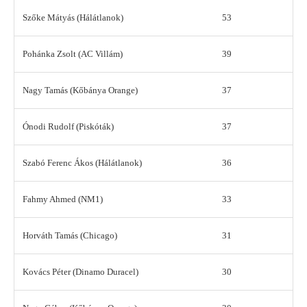
Szőke Mátyás (Hálátlanok)
53
Pohánka Zsolt (AC Villám)
39
Nagy Tamás (Kőbánya Orange)
37
Ónodi Rudolf (Piskóták)
37
Szabó Ferenc Ákos (Hálátlanok)
36
Fahmy Ahmed (NM1)
33
Horváth Tamás (Chicago)
31
Kovács Péter (Dinamo Duracel)
30