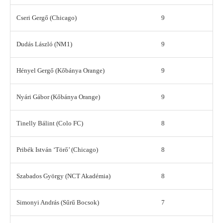
Cseri Gergő (Chicago)
9
Dudás László (NM1)
9
Hényel Gergő (Kőbánya Orange)
9
Nyári Gábor (Kőbánya Orange)
9
Tinelly Bálint (Colo FC)
8
Pribék István ‘Törő’ (Chicago)
8
Szabados György (NCT Akadémia)
8
Simonyi András (Sűrű Bocsok)
7