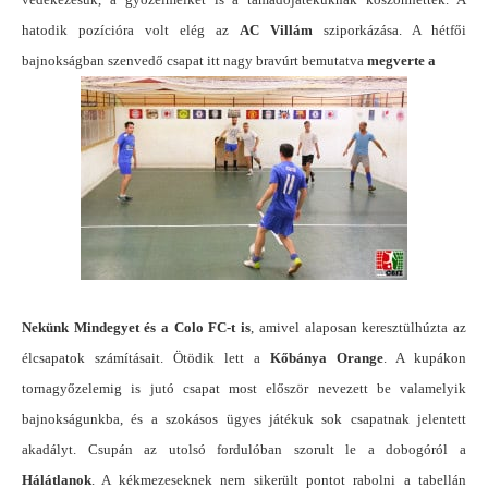
hatodik pozícióra volt elég az
AC Villám
sziporkázása. A hétfői
bajnokságban szenvedő csapat itt nagy bravúrt bemutatva
megverte a
Nekünk Mindegyet és a Colo FC-t is
, amivel alaposan keresztülhúzta az
élcsapatok számításait. Ötödik lett a
Kőbánya Orange
. A kupákon
tornagyőzelemig is jutó csapat most először nevezett be valamelyik
bajnokságunkba, és a szokásos ügyes játékuk sok csapatnak jelentett
akadályt. Csupán az utolsó fordulóban szorult le a dobogóról a
Hálátlanok
. A kékmezeseknek nem sikerült pontot rabolni a tabellán