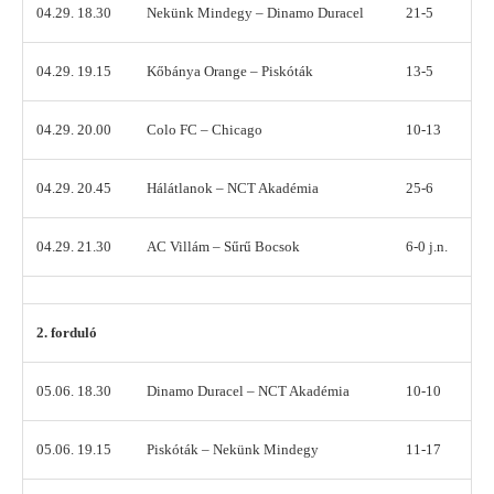
04.29. 18.30
Nekünk Mindegy – Dinamo Duracel
21-5
04.29. 19.15
Kőbánya Orange – Piskóták
13-5
04.29. 20.00
Colo FC – Chicago
10-13
04.29. 20.45
Hálátlanok – NCT Akadémia
25-6
04.29. 21.30
AC Villám – Sűrű Bocsok
6-0 j.n.
2. forduló
05.06. 18.30
Dinamo Duracel – NCT Akadémia
10-10
05.06. 19.15
Piskóták – Nekünk Mindegy
11-17