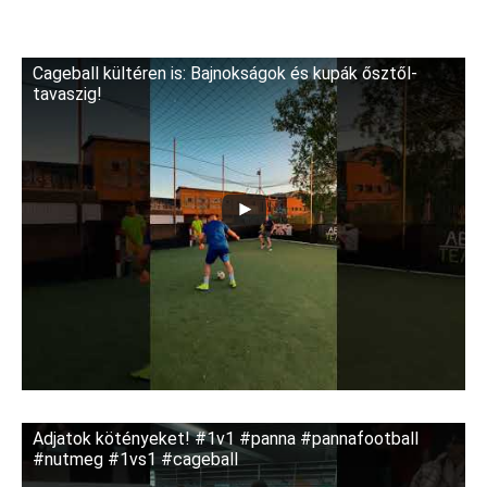
Cageball kültéren is: Bajnokságok és kupák ősztől-
tavaszig!
Adjatok kötényeket! #1v1 #panna #pannafootball
#nutmeg #1vs1 #cageball