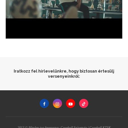
Iratkozz fel hírlevelünkre, hogy biztosan értesülj
versenyeinkről:
2013 © Minden jog fenntartva: Cageball Szövetség / Cageball KTSK