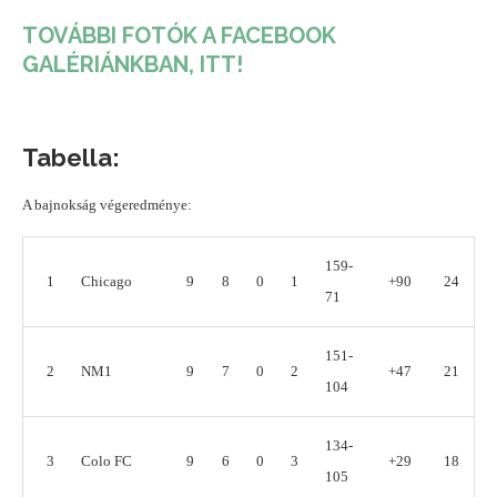
TOVÁBBI FOTÓK A FACEBOOK
GALÉRIÁNKBAN, ITT!
Tabella:
A bajnokság végeredménye:
159-
1
Chicago
9
8
0
1
+90
24
71
151-
2
NM1
9
7
0
2
+47
21
104
134-
3
Colo FC
9
6
0
3
+29
18
105