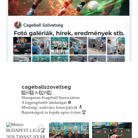
cageballszovetseg
3️⃣🆚3️⃣ & 1️⃣🆚1️⃣
#hungarian #cageball #association
A legpörgősebb labdarúgás ⚽️
Minőségi, szabvány ketrecpályák 🔝
Bajnokságok és kupák egész évben 🏆