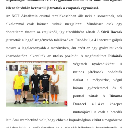
kilenc fordulón keresztül játszottak a csapatok egymással.
Az
NCT Akadémia
ezúttal tartalékosabban állt neki a sorozatnak, sok
alkalommal csak hárman tudtak megjelenni. Mindössze csak egy
döntetlenre futotta az erejükből, így tízedikként zártak. A
Sűrű Bocsok
játszották a leggólszegényebb találkozókat. Ráadásul, a 41 szerzett góljuk
messze a legalacsonyabb a mezőnyben, ám azért az egy győzelmüknek
köszönhetően elkerülték az utolsó pozíciót.
A megfiatalított
Piskóták
végeztek nyolcadikként. A
rutinos játékosok bedobták
fiaikat a mélyvízbe, végül
három győzelemmel és 9
ponttal zártak. A
Dinamo
Duracel
4-1-4-es közepes
mutatójával is csak a hetedik
lett. Ami szembetűnő volt, hogy ebben a bajnokságban eltűnt a magabiztos
védekezésük, a győzelmeiket is a támadójátékuknak köszönhették. A