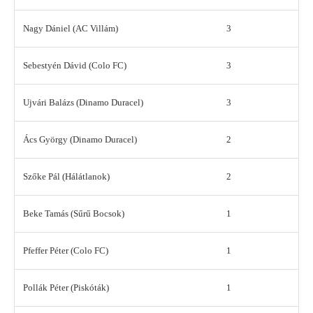
Nagy Dániel (AC Villám)
3
Sebestyén Dávid (Colo FC)
3
Ujvári Balázs (Dinamo Duracel)
3
Ács György (Dinamo Duracel)
2
Szőke Pál (Hálátlanok)
2
Beke Tamás (Sűrű Bocsok)
1
Pfeffer Péter (Colo FC)
1
Pollák Péter (Piskóták)
1