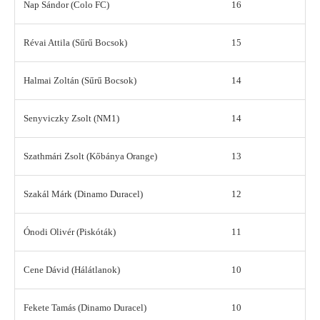
Nap Sándor (Colo FC)
16
Révai Attila (Sűrű Bocsok)
15
Halmai Zoltán (Sűrű Bocsok)
14
Senyviczky Zsolt (NM1)
14
Szathmári Zsolt (Kőbánya Orange)
13
Szakál Márk (Dinamo Duracel)
12
Ónodi Olivér (Piskóták)
11
Cene Dávid (Hálátlanok)
10
Fekete Tamás (Dinamo Duracel)
10