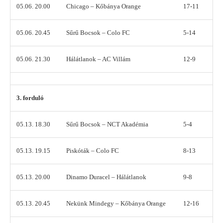
05.06. 20.00
Chicago – Kőbánya Orange
17-11
05.06. 20.45
Sűrű Bocsok – Colo FC
5-14
05.06. 21.30
Hálátlanok – AC Villám
12-9
3. forduló
05.13. 18.30
Sűrű Bocsok – NCT Akadémia
5-4
05.13. 19.15
Piskóták – Colo FC
8-13
05.13. 20.00
Dinamo Duracel – Hálátlanok
9-8
05.13. 20.45
Nekünk Mindegy – Kőbánya Orange
12-16