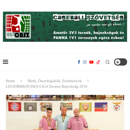
Home
Hírek, Összefoglalók, Eredmények
LEGJOBBKOCSMA-LIGA Tavaszi Bajnokság 2016