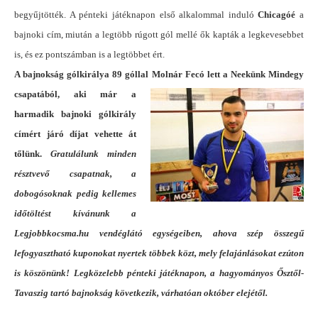
begyűjtötték. A pénteki játéknapon első alkalommal induló
Chicagó
é
a
bajnoki cím, miután a legtöbb rúgott gól mellé ők kapták a legkevesebbet
is, és ez pontszámban is a legtöbbet ért.
A bajnokság gólkirálya 89 góllal Molnár Fecó
lett a Neekünk Mindegy
csapatából, aki már a
harmadik bajnoki gólkirály
címért járó díjat vehette át
tőlünk.
Gratulálunk minden
résztvevő csapatnak, a
dobogósoknak pedig kellemes
időtöltést kívánunk a
Legjobbkocsma.hu vendéglátó egységeiben, ahova szép összegű
lefogyasztható kuponokat nyertek többek közt, mely felajánlásokat ezúton
is köszönünk! Legközelebb pénteki játéknapon, a hagyományos Ősztől-
Tavaszig tartó bajnokság következik, várhatóan október elejétől.