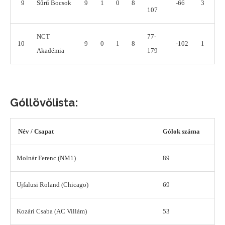
9
Sűrű Bocsok
9
1
0
8
-66
3
107
NCT
77-
10
9
0
1
8
-102
1
Akadémia
179
Góllövőlista:
Név / Csapat
Gólok száma
Molnár Ferenc (NM1)
89
Ujfalusi Roland (Chicago)
69
Kozári Csaba (AC Villám)
53