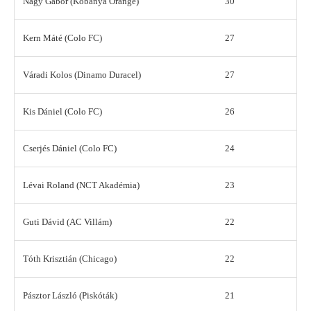
Nagy Gábor (Kőbánya Orange)
30
Kern Máté (Colo FC)
27
Váradi Kolos (Dinamo Duracel)
27
Kis Dániel (Colo FC)
26
Cserjés Dániel (Colo FC)
24
Lévai Roland (NCT Akadémia)
23
Guti Dávid (AC Villám)
22
Tóth Krisztián (Chicago)
22
Pásztor László (Piskóták)
21