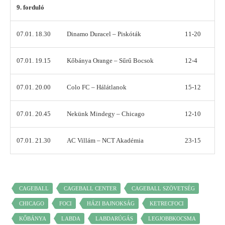
9. forduló
07.01. 18.30
Dinamo Duracel – Piskóták
11-20
07.01. 19.15
Kőbánya Orange – Sűrű Bocsok
12-4
07.01. 20.00
Colo FC – Hálátlanok
15-12
07.01. 20.45
Nekünk Mindegy – Chicago
12-10
07.01. 21.30
AC Villám – NCT Akadémia
23-15
CAGEBALL
CAGEBALL CENTER
CAGEBALL SZÖVETSÉG
CHICAGO
FOCI
HÁZI BAJNOKSÁG
KETRECFOCI
KŐBÁNYA
LABDA
LABDARÚGÁS
LEGJOBBKOCSMA