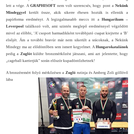
lett a vége. A
GRAPHISOFT
nem volt szerencsés, hogy pont a
Nekünk
Mindeggyel
került össze, akik sikerre éhesen hozták is ellenük a
papírforma eredményt. A legizgalmasabb meccs itt a
Hungarikum –
Leverpool
találkozó volt, ami szintén meglepő eredménnyel végződött
mivel az előbbi, ‘A’ csoport harmadikként továbbjutó csapat kiejtette a ‘B’
elsőjét. Ám a további bravúr már nem sikerült a srácoknak, a Nekünk
Mindegy ma az elődöntőben sem ismert kegyelmet. A
Hungarokatalánok
pedig a
Zuglót
küldte bronzmérkőzést játszani, ami azt jelentette, hogy
„cageball karrierjük” során először kupadöntőzhetnek!
A bronzéremért folyó mérkőzésen a
Zugló
rutinja é
s Amberg Zoli góllövő
lába