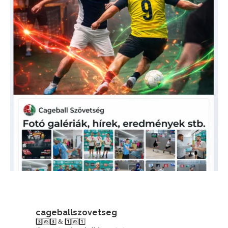
cageballszovetseg
3️⃣🆚3️⃣ & 1️⃣🆚1️⃣