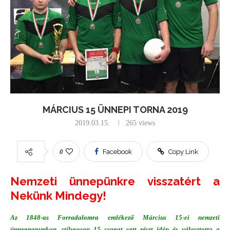
MÁRCIUS 15 ÜNNEPI TORNA 2019
2019.03.15.
265
views
0
Facebook
Copy Link
Nemzeti ünnepünkre visszatért a
Nekünk Mindegy!
Az 1848-as Forradalomra emlékező Március 15-ei nemzeti
ünnepnapunkon, stílusosan 15 csapat vett részt idén és választotta a