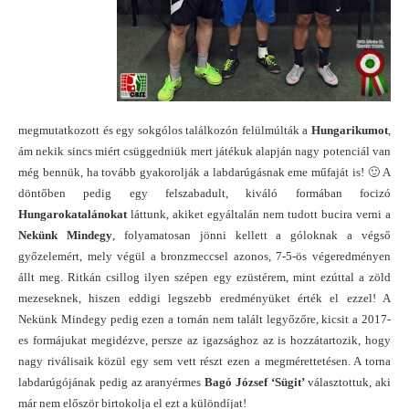
megmutatkozott és egy sokgólos találkozón felülmúlták a
Hungarikumot
,
ám nekik sincs miért csüggedniük mert játékuk alapján nagy potenciál van
még bennük, ha tovább gyakorolják a labdarúgásnak eme műfaját is! 🙂 A
döntőben pedig egy felszabadult, kiváló formában focizó
Hungarokatalánokat
láttunk, akiket egyáltalán nem tudott bucira verni a
Nekünk Mindegy
, folyamatosan jönni kellett a góloknak a végső
győzelemért, mely végül a bronzmeccsel azonos, 7-5-ös végeredményen
állt meg. Ritkán csillog ilyen szépen egy ezüstérem, mint ezúttal a zöld
mezeseknek, hiszen eddigi legszebb eredményüket érték el ezzel! A
Nekünk Mindegy pedig ezen a tornán nem talált legyőzőre, kicsit a 2017-
es formájukat megidézve, persze az igazsághoz az is hozzátartozik, hogy
nagy riválisaik közül egy sem vett részt ezen a megmérettetésen. A torna
labdarúgójának pedig az aranyérmes
Bagó József ‘Sügit’
választottuk, aki
már nem először birtokolja el ezt a különdíjat!