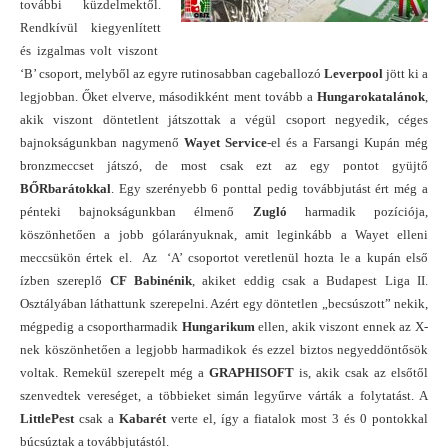
további küzdelmektől.
Rendkívül kiegyenlített
és izgalmas volt viszont
‘B’ csoport, melyből az egyre rutinosabban cageballozó
Leverpool
jött ki a
legjobban. Őket elverve, másodikként ment tovább a
Hungarokatalánok
,
akik viszont döntetlent játszottak a végül csoport negyedik, céges
bajnokságunkban nagymenő
Wayet Service
-el és a Farsangi Kupán még
bronzmeccset játszó, de most csak ezt az egy pontot gyüjtő
BŐRbarátokkal
. Egy szerényebb 6 ponttal pedig továbbjutást ért még a
pénteki bajnokságunkban élmenő
Zugló
harmadik pozíciója,
köszönhetően a jobb gólarányuknak, amit leginkább a Wayet elleni
meccsükön értek el. Az ‘A’ csoportot veretlenül hozta le a kupán első
ízben szereplő
CF Babinénik
, akiket eddig csak a Budapest Liga II.
Osztályában láthattunk szerepelni. Azért egy döntetlen „becsúszott” nekik,
mégpedig a csoportharmadik
Hungarikum
ellen, akik viszont ennek az X-
nek köszönhetően a legjobb harmadikok és ezzel biztos negyeddöntősök
voltak. Remekül szerepelt még a
GRAPHISOFT
is, akik csak az elsőtől
szenvedtek vereséget, a többieket simán legyűrve várták a folytatást. A
LittlePest
csak a
Kabarét
verte el, így a fiatalok most 3 és 0 pontokkal
búcsúztak a továbbjutástól.