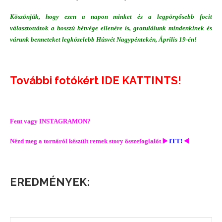
Köszönjük, hogy ezen a napon minket és a legpörgősebb focit
választottátok a hosszú hétvége ellenére is, gratulálunk mindenkinek és
várunk benneteket legközelebb Húsvét Nagypéntekén, Április 19-én!
További fotókért IDE KATTINTS!
Fent vagy INSTAGRAMON?
Nézd meg a tornáról készült remek story összefoglalót
▶️
ITT!
◀️
EREDMÉNYEK: