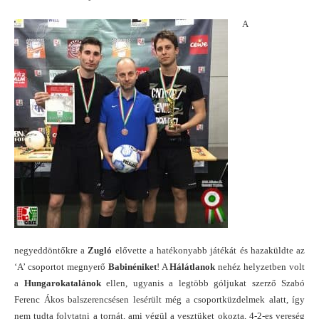
A
negyeddöntőkre a
Zugló
elővette a hatékonyabb játékát és hazaküldte az
‘A’ csoportot megnyerő
Babinéniket
! A
Hálátlanok
nehéz helyzetben volt
a
Hungarokatalánok
ellen, ugyanis a legtöbb góljukat szerző Szabó
Ferenc Ákos balszerencsésen lesérült még a csoportküzdelmek alatt, így
nem tudta folytatni a tornát, ami végül a vesztüket okozta, 4-2-es vereség