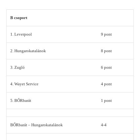
B csoport
1. Leverpool
9 pont
2. Hungarokatalánok
8 pont
3. Zugló
6 pont
4. Wayet Service
4 pont
5. BŐRbarát
1 pont
BŐRbarát – Hungarokatalánok
4-4