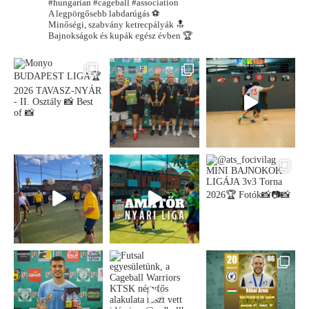
#hungarian #cageball #association
A legpörgősebb labdarúgás ⚽️
Minőségi, szabvány ketrecpályák 🔝
Bajnokságok és kupák egész évben 🏆