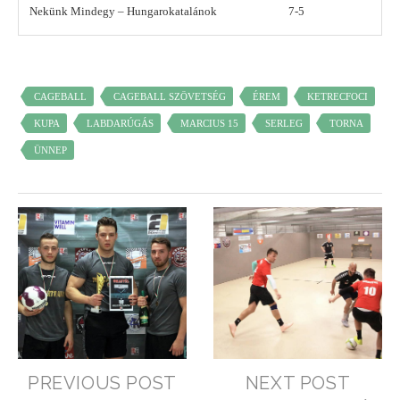
Nekünk Mindegy – Hungarokatalánok
7-5
CAGEBALL
CAGEBALL SZÖVETSÉG
ÉREM
KETRECFOCI
KUPA
LABDARÚGÁS
MARCIUS 15
SERLEG
TORNA
ÜNNEP
PREVIOUS POST
NEXT POST