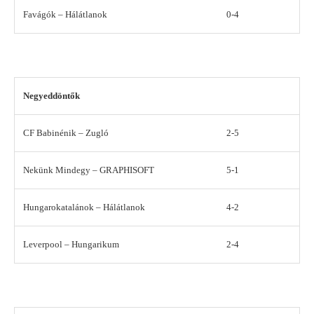
Favágók – Hálátlanok
0-4
Negyeddöntők
CF Babinénik – Zugló
2-5
Nekünk Mindegy – GRAPHISOFT
5-1
Hungarokatalánok – Hálátlanok
4-2
Leverpool – Hungarikum
2-4