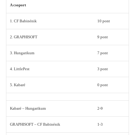
A csoport
1. CF Babinénik
10 pont
2. GRAPHISOFT
9 pont
3. Hungarikum
7 pont
4. LittlePest
3 pont
5. Kabaré
0 pont
Kabaré – Hungarikum
2-9
GRAPHISOFT – CF Babinénik
1-3