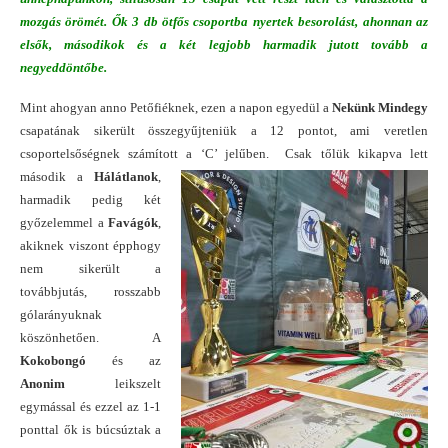
mozgás örömét. Ők 3 db ötfős csoportba nyertek besorolást, ahonnan az
elsők, másodikok és a két legjobb harmadik jutott tovább a
negyeddöntőbe.
Mint ahogyan anno Petőfiéknek, ezen a napon egyedül a
Nekünk Mindegy
csapatának sikerült összegyűjteniük a 12 pontot, ami veretlen
csoportelsőségnek számított a ‘C’ jelűben.
Csak tőlük kikapva lett
második a
Hálátlanok
,
harmadik pedig két
győzelemmel a
Favágók
,
akiknek viszont épphogy
nem sikerült a
továbbjutás, rosszabb
gólarányuknak
köszönhetően. A
Kokobongó
és az
Anonim
leikszelt
egymással és ezzel az 1-1
ponttal ők is búcsúztak a