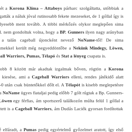
sét a
Korona Klíma – Attaboys
párharc szolgáltatta, utóbbiak a
atták a náluk jóval rutinosabb fekete mezeseket, de 1 góllal így is
élyesebb ment tovább.
A többi mérkőzés olykor meglepően sima
pl. nem gondoltuk volna, hogy a
BP. Gunners
ilyen nagy arányban
 a talán cageball újoncként nevező
NoName
-től! De sima
lmekkel került még negyeddöntőbe a
Nekünk Mindegy, Löwen,
all Warriors, Pumas, Télapó
és
Stat a lényeg
csapata is.
jobb 8 között már akadtak izgalmak bőven, rögtön a
Korona
kiesése, ami a
Cageball Warriors
elleni, rendes játékidő alatt
0-0 után csak büntetőkkel dőlt el. A
Télapót
is kisebb meglepetésre
a
NoName
ügyes fiataljai pedig előbb 7 gólt rúgtak a Bp. Gunners-
Löwen
egy férfias, ám sportszerű találkozón múlta felül 1 góllal a
tett is a
Cageball Warriors
, ám Dudás Laciék gyorsan fordítottak
é elfáradt, a
Pumas
pedig egyértelmű győzelmet aratott, így első