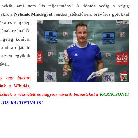
t nekik, ami nem kis teljesítmény! A döntőt pedig a végig
 akik a
Nekünk Mindegyet
rendes játékidőben, bravúros gólokkal
éka és rengeteg
jának ezúttal Őt
ngeteg korábbi
 amit a díjátadó
szesen egyikük
ével.
gy egy igazán
künk a Mikulás,
nkinek a részvételt és nagyon várunk benneteket a
KARÁCSONYI
.
IDE KATTINTVA IS!