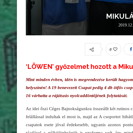
MIKULÁ
2019.12
0
‘LÖWEN’ győzelmet hozott a Miku
Mint minden évben, idén is megrendezése került hagyom
helyszínén! A 19 benevezett Csapat pedig 4 db ötfős csop
16 várhatta a rájátszás nyolcaddöntőjének folytatását.
Az idei őszi Céges Bajnokságunkra összeállt két rutinos
felállással indultak el most is, majd az A csoportot hib
csapatok esete jóval érdekesebb, ugyanis azonos ponts
ráadásul a gólkülönbségük is egyforma volt, így mindö