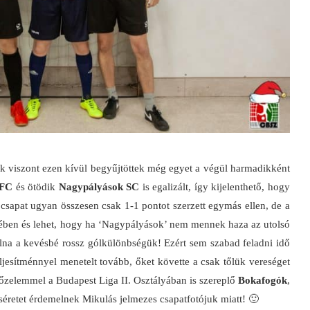
k viszont ezen kívül begyűjtöttek még egyet a végül harmadikként
FC
és ötödik
Nagypályások SC
is egalizált, így kijelenthető, hogy
fi csapat ugyan összesen csak 1-1 pontot szerzett egymás ellen, de a
mében és lehet, hogy ha ‘Nagypályások’ nem mennek haza az utolsó
olna a kevésbé rossz gólkülönbségük! Ezért sem szabad feladni idő
ljesítménnyel menetelt tovább, őket követte a csak tőlük vereséget
őzelemmel a Budapest Liga II. Osztályában is szereplő
Bokafogók
,
séretet érdemelnek Mikulás jelmezes csapatfotójuk miatt! 🙂