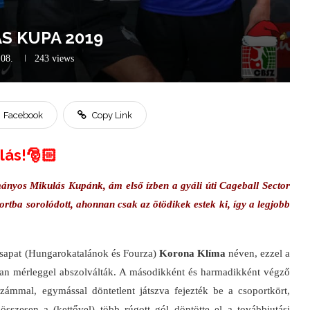
S KUPA 2019
.08.
243
views
Facebook
Copy Link
lás!🎅🏻
ányos Mikulás Kupánk, ám első ízben a gyáli úti Cageball Sector
ortba sorolódott, ahonnan csak az ötödikek estek ki, így a legjobb
 csapat (Hungarokatalánok és Fourza)
Korona Klíma
néven, ezzel a
átlan mérleggel abszolválták. A másodikként és harmadikként végző
zámmal, egymással döntetlent játszva fejezték be a csoportkört,
sszesen a (kettővel) több rúgott gól döntötte el a továbbjutási