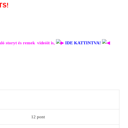
TS!
ló storyt és remek videóit is,
IDE KATTINTVA!
12 pont