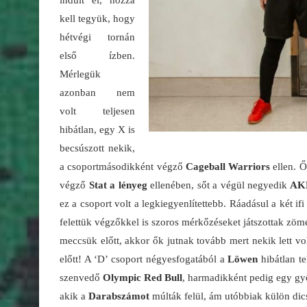
kell tegyük, hogy
hétvégi tornán
első ízben.
Mérlegük
azonban nem
volt teljesen
hibátlan, egy X is
becsúszott nekik,
a csoportmásodikként végző
Cageball Warriors
ellen. Ő
végző
Stat a lényeg
ellenében, sőt a végül negyedik
AK
ez a csoport volt a legkiegyenlítettebb. Ráadásul a két i
felettük végzőkkel is szoros mérkőzéseket játszottak zö
meccsük előtt, akkor ők jutnak tovább mert nekik lett v
előtt! A ‘D’ csoport négyesfogatából a
Löwen
hibátlan te
szenvedő
Olympic Red Bull
, harmadikként pedig egy gy
akik a
Darabszámot
múlták felül, ám utóbbiak külön dic