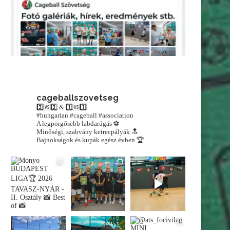
cageballszovetseg
3️⃣🆚3️⃣ & 1️⃣🆚1️⃣
#hungarian #cageball #association
A legpörgősebb labdarúgás ⚽️
Minőségi, szabvány ketrecpályák 🔝
Bajnokságok és kupák egész évben 🏆