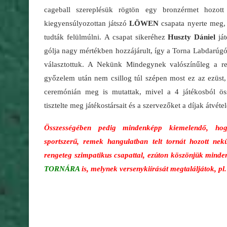
cageball szereplésük rögtön egy bronzérmet hozot
kiegyensúlyozottan játszó
LÖWEN
csapata nyerte meg,
tudták felülmúlni.
A csapat sikeréhez
Huszty Dániel
ját
gólja nagy mértékben hozzájárult, így a Torna Labdarúgó
választottuk. A Nekünk Mindegynek valószínűleg a re
győzelem után nem csillog túl szépen most ez az ezüst,
ceremónián meg is mutattak, mivel a 4 játékosból ös
tisztelte meg játékostársait és a szervezőket a díjak átvétel
Összességében pedig mindenképp kiemelendő, ho
sportszerű, remek hangulatban telt tornát hozott ne
rengeteg szimpatikus csapattal, ezúton köszönjük minde
TORNÁRA
is, melynek versenykiírását megtaláljátok, pl