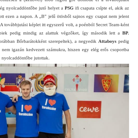
még nyolcaddöntőbe jutó helyet a
PSG
ifi csapata csípte el, akik az
tott ezen a napon. A „B” jelű ötösből sajnos egy csapat nem jelent
A továbbjutási képlet itt egyszerű volt, a poénból Secret Team-ként
biek pedig mindig az alattuk végzőket, így második lett a
BP.
rábban Bőrbarátokként szerepeltek), a negyedik
Attaboys
pedig
g nem igazán kedvezett számukra, hiszen egy elég erős csoportba
is nyolcaddöntőbe jutottak.