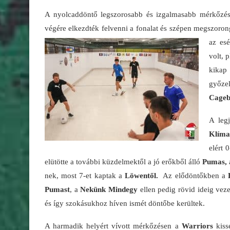
A nyolcaddöntő legszorosabb és izgalmasabb mérkőzé
végére elkezdték felvenni a fonalat és szépen megszorong
az es
volt, 
kikap
győze
Cageb
A leg
Klíma
elért 
elütötte a további küzdelmektől a jó erőkből álló
Pumas,
nek, most 7-et kaptak a
Löwentől.
Az elődöntőkben a
Pumast
, a
Nekünk Mindegy
ellen pedig rövid ideig veze
és így szokásukhoz híven ismét döntőbe kerültek.
A harmadik helyért vívott mérkőzésen a
Warriors
kiss