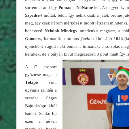
sorrendet ami így
Pumas – NoName
lett. A negyedik, 
Szpcdse
-t múlták felül, így nekik csak a játék öröme ju
meg, így csak három mérkőzést tudott játszani mindenki. 
benevező
Nekünk Mindegy
mindenkit megvert, a töb
Gunners
, harmadik a rutinos játékosokból álló
1024
(ko
újoncként vágott neki ennek a tornának, a sorsolás me
kerültek, de a pályán kívül megszerzett 3 pont miatt így 
A C csoport
győztese maga a
Télapó
volt,
ugyanis szintén a
szerdai Céges
Bajnokságunkból
ismert Sankó-Ép
ezen a néven
indult el, hozzá