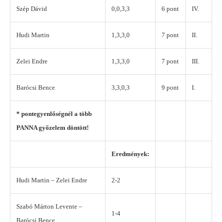
Szép Dávid
0,0,3,3
6 pont
IV.
Hudi Martin
1,3,3,0
7 pont
II.
Zelei Endre
1,3,3,0
7 pont
III.
Barócsi Bence
3,3,0,3
9 pont
I.
* pontegyenlőségnél a több
PANNA győzelem döntött!
Eredmények:
Hudi Martin – Zelei Endre
2-2
Szabó Márton Levente –
1-4
Barócsi Bence