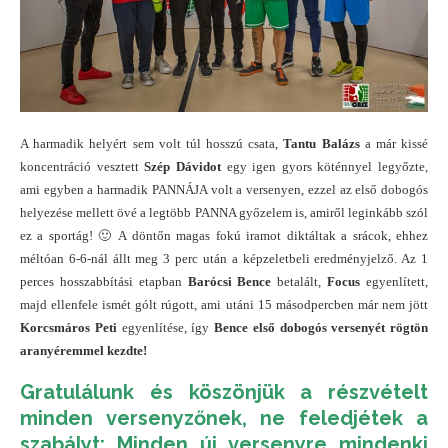
A harmadik helyért sem volt túl hosszú csata,
Tantu Balázs
a már kissé
koncentráció vesztett
Szép Dávidot
egy igen gyors köténnyel legyőzte,
ami egyben a harmadik PANNÁJA volt a versenyen, ezzel az első dobogós
helyezése mellett övé a legtöbb PANNA győzelem is, amiről leginkább szól
ez a sportág! 🙂 A döntőn magas fokú iramot diktáltak a srácok, ehhez
méltóan 6-6-nál állt meg 3 perc után a képzeletbeli eredményjelző. Az 1
perces hosszabbítási etapban
Barócsi Bence
betalált,
Focus
egyenlített,
majd ellenfele ismét gólt rúgott, ami utáni 15 másodpercben már nem jött
Korcsmáros Peti
egyenlítése, így
Bence első dobogós versenyét rögtön
aranyéremmel kezdte!
Gratulálunk és köszönjük a részvételt
minden versenyzőnek, ne feledjétek a
szabályt: Minden új versenyre mindenki