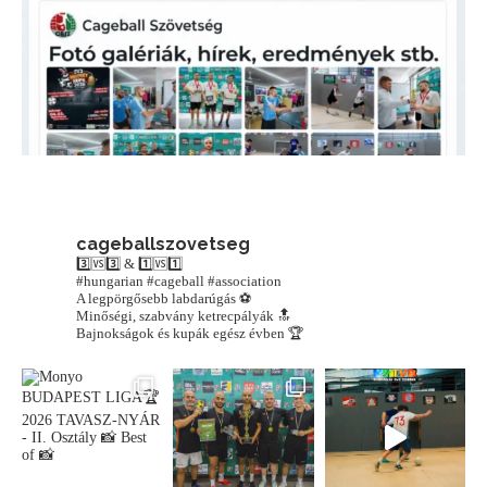
cageballszovetseg
3️⃣🆚3️⃣ & 1️⃣🆚1️⃣
#hungarian #cageball #association
A legpörgősebb labdarúgás ⚽️
Minőségi, szabvány ketrecpályák 🔝
Bajnokságok és kupák egész évben 🏆