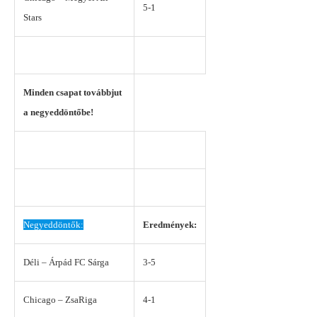
5-1
Stars
Minden csapat továbbjut
a negyeddöntőbe!
Negyeddöntők:
Eredmények:
Déli – Árpád FC Sárga
3-5
Chicago – ZsaRiga
4-1