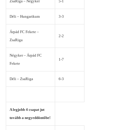
ZsaRiga – Négyker
5-1
Déli – Hungarikum
3-3
Árpád FC Fekete –
2-2
ZsaRiga
Négyker – Árpád FC
1-7
Fekete
Déli – ZsaRiga
6-3
A legjobb 4 csapat jut
tovább a negyeddöntőbe!