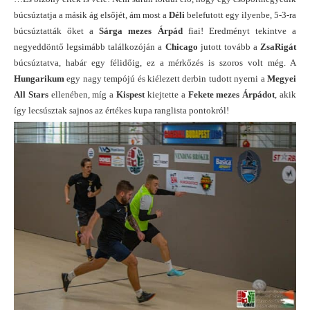
búcsúztatja a másik ág elsőjét, ám most a
Déli
belefutott egy ilyenbe, 5-3-ra
búcsúztatták őket a
Sárga mezes Árpád
fiai! Eredményt tekintve a
negyeddöntő legsimább találkozóján a
Chicago
jutott tovább a
ZsaRigát
búcsúztatva, habár egy félidőig, ez a mérkőzés is szoros volt még. A
Hungarikum
egy nagy tempójú és kiélezett derbin tudott nyerni a
Megyei
All Stars
ellenében, míg a
Kispest
kiejtette a
Fekete mezes Árpádot
, akik
így lecsúsztak sajnos az értékes kupa ranglista pontokról!