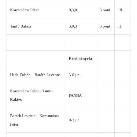
Korcsmáros Péter
0,3,0
3 pont
III.
Tantu Balázs
3,0,3
6 pont
II.
Eredmények:
Háda Zoltán – Baráth Levente
3-0 j.n.
Korcsmáros Péter –
Tantu
PANNA
Balázs
Baráth Levente – Korcsmáros
0-3 j.n.
Péter