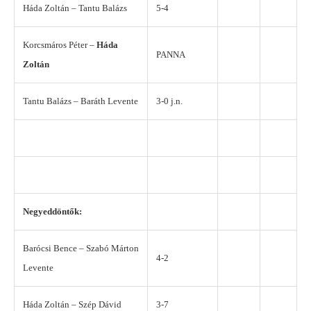
Háda Zoltán – Tantu Balázs
5-4
Korcsmáros Péter –
Háda
PANNA
Zoltán
Tantu Balázs – Baráth Levente
3-0 j.n.
Negyeddöntők:
Barócsi Bence – Szabó Márton
4-2
Levente
Háda Zoltán – Szép Dávid
3-7