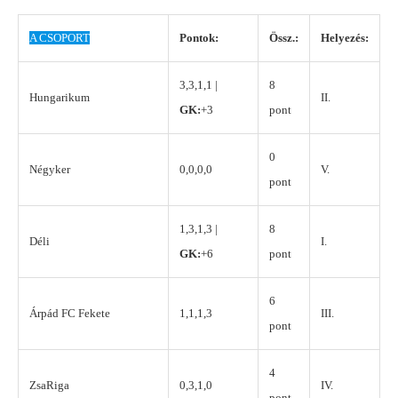
A CSOPORT
Pontok:
Össz.:
Helyezés:
3,3,1,1 |
8
Hungarikum
II.
GK:
+3
pont
0
Négyker
0,0,0,0
V.
pont
1,3,1,3 |
8
Déli
I.
GK:
+6
pont
6
Árpád FC Fekete
1,1,1,3
III.
pont
4
ZsaRiga
0,3,1,0
IV.
pont