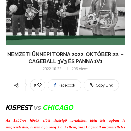
NEMZETI ÜNNEPI TORNA 2022. OKTÓBER 22. –
CAGEBALL 3V3 ÉS PANNA 1V1
2022.10.22.
296
views
0
Facebook
Copy Link
KISPEST
vs
CHICAGO
Az 1956-os hősök előtt tisztelgő tornánkat idén két ágban is
megrendeztük, hiszen a jó öreg 3 a 3 elleni, azaz Cageball megmérettetés