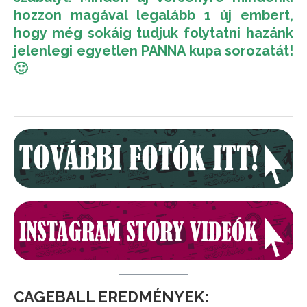
hozzon magával legalább 1 új embert,
hogy még sokáig tudjuk folytatni hazánk
jelenlegi egyetlen PANNA kupa sorozatát!
🙂
CAGEBALL EREDMÉNYEK: