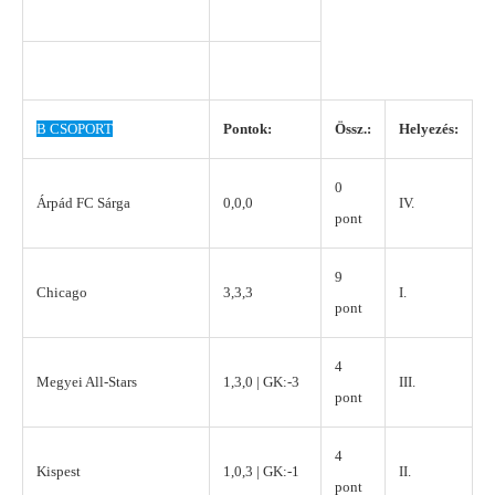
B CSOPORT
Pontok:
Össz.:
Helyezés:
0
Árpád FC Sárga
0,0,0
IV.
pont
9
Chicago
3,3,3
I.
pont
4
Megyei All-Stars
1,3,0 | GK:-3
III.
pont
4
Kispest
1,0,3 | GK:-1
II.
pont