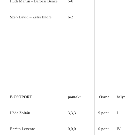
Hudi Martin – Barócsi Bence
5-6
Szép Dávid – Zelei Endre
6-2
B CSOPORT
pontok:
Össz.:
hely:
Háda Zoltán
3,3,3
9 pont
I.
Baráth Levente
0,0,0
0 pont
IV.