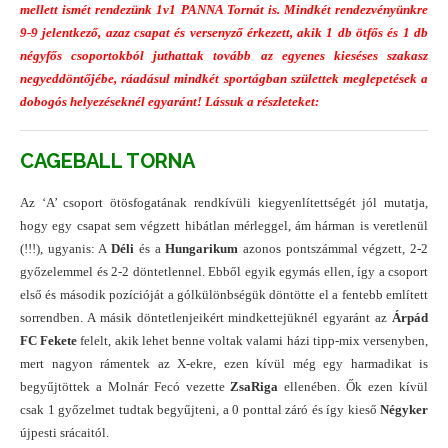
mellett ismét rendezünk 1v1 PANNA Tornát is. Mindkét rendezvényünkre
9-9 jelentkező, azaz csapat és versenyző érkezett, akik 1 db ötfős és 1 db
négyfős csoportokból juthattak tovább az egyenes kieséses szakasz
negyeddöntőjébe, ráadásul mindkét sportágban születtek meglepetések a
dobogós helyezéseknél egyaránt! Lássuk a részleteket:
CAGEBALL TORNA
Az ‘A’ csoport ötösfogatának rendkívüli kiegyenlítettségét jól mutatja,
hogy egy csapat sem végzett hibátlan mérleggel, ám hárman is veretlenül
(!!!), ugyanis: A
Déli
és a
Hungarikum
azonos pontszámmal végzett, 2-2
győzelemmel és 2-2 döntetlennel. Ebből egyik egymás ellen, így a csoport
első és második pozícióját a gólkülönbségük döntötte el a fentebb említett
sorrendben. A másik döntetlenjeikért mindkettejüknél egyaránt az
Árpád
FC Fekete
felelt, akik lehet benne voltak valami házi tipp-mix versenyben,
mert nagyon rámentek az X-ekre, ezen kívül még egy harmadikat is
begyűjtöttek a Molnár Fecó vezette
ZsaRiga
ellenében. Ők ezen kívül
csak 1 győzelmet tudtak begyűjteni, a 0 ponttal záró és így kieső
Négyker
újpesti srácaitól.