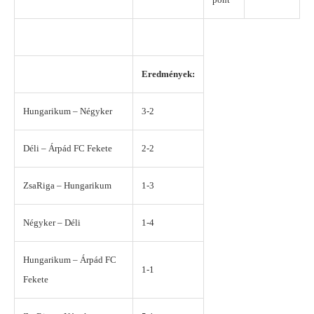
Eredmények:
Hungarikum – Négyker
3-2
Déli – Árpád FC Fekete
2-2
ZsaRiga – Hungarikum
1-3
Négyker – Déli
1-4
Hungarikum – Árpád FC
1-1
Fekete