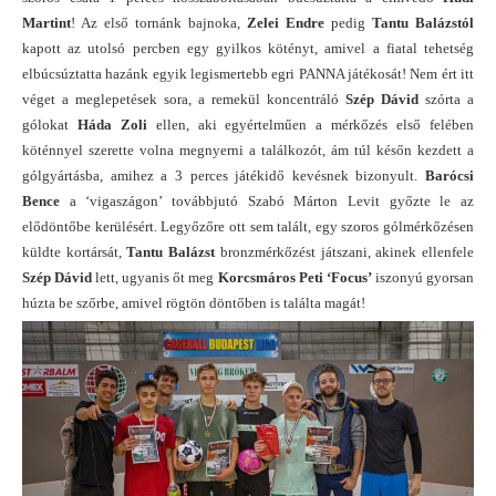
Martint
! Az első tornánk bajnoka,
Zelei Endre
pedig
Tantu Balázstól
kapott az utolsó percben egy gyilkos kötényt, amivel a fiatal tehetség
elbúcsúztatta hazánk egyik legismertebb egri PANNA játékosát! Nem ért itt
véget a meglepetések sora, a remekül koncentráló
Szép Dávid
szórta a
gólokat
Háda Zoli
ellen, aki egyértelműen a mérkőzés első felében
köténnyel szerette volna megnyerni a találkozót, ám túl későn kezdett a
gólgyártásba, amihez a 3 perces játékidő kevésnek bizonyult.
Barócsi
Bence
a ‘vigaszágon’ továbbjutó Szabó Márton Levit győzte le az
elődöntőbe kerülésért. Legyőzőre ott sem talált, egy szoros gólmérkőzésen
küldte kortársát,
Tantu Balázst
bronzmérkőzést játszani, akinek ellenfele
Szép Dávid
lett, ugyanis őt meg
Korcsmáros Peti ‘Focus’
iszonyú gyorsan
húzta be szőrbe, amivel rögtön döntőben is találta magát!