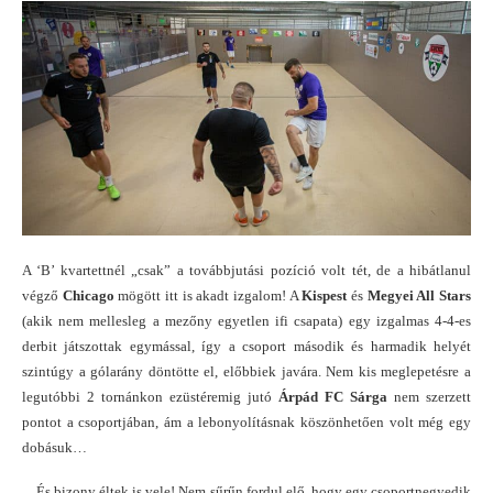
A ‘B’ kvartettnél „csak” a továbbjutási pozíció volt tét, de a hibátlanul
végző
Chicago
mögött itt is akadt izgalom! A
Kispest
és
Megyei All Stars
(akik nem mellesleg a mezőny egyetlen ifi csapata) egy izgalmas 4-4-es
derbit játszottak egymással, így a csoport második és harmadik helyét
szintúgy a gólarány döntötte el, előbbiek javára. Nem kis meglepetésre a
legutóbbi 2 tornánkon ezüstéremig jutó
Árpád FC Sárga
nem szerzett
pontot a csoportjában, ám a lebonyolításnak köszönhetően volt még egy
dobásuk…
…És bizony éltek is vele! Nem sűrűn fordul elő, hogy egy csoportnegyedik