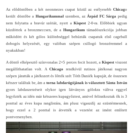
Az elődöntőben a két neonmezes csapat közül az esélyesebb
Chicag
o
került döntőbe a
Hungarikummal
szemben, az
Árpád FC Sárga
pedig
nem folytatta a bravúr szériát, nyert a
Kispest
2-0-ra. Előbbiek ugyan
küzdöttek a bronzmeccsen, de a
Hungarikum
támadószekciója jobban
működött és két gólos különbséggel behúzták csapatuk első cageball
dobogós helyezését, egy valóban szépen csillogó bronzéremmel a
nyakukban!
A döntő elképesztő színvonalas 2×5 perces focit hozott, a
Kispest
viszont
megállíthatatlan volt. A
Chicago
rendkívül rutinos játékosai nagyon
szépen járatták a játékszert és lőtték szét Tóth Daniék kapuját, de összesen
kétszer találtak be, ám a
torna labdarúgójának is választott
Sánta István
gyors labdaszerzéseit olykor igen látványos gólokra váltva eggyel
legyőzték az idén már kétszeres kupagyőztest, amivel feliratkoztak ők is 3
ponttal az éves kupa ranglistára, ám plusz vigaszdíj az ezüstérmesnek,
hogy ezzel a 2 ponttal is átvették a vezetést az imént említett
pontversenyben.