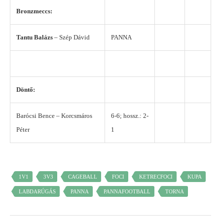
Bronzmeccs:
Tantu Balázs
– Szép Dávid
PANNA
Döntő:
Barócsi Bence – Korcsmáros
6-6; hossz.: 2-
Péter
1
1V1
3V3
CAGEBALL
FOCI
KETRECFOCI
KUPA
LABDARÚGÁS
PANNA
PANNAFOOTBALL
TORNA