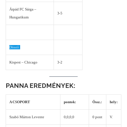
Árpád FC Sárga –
3-5
Hungarikum
Döntő:
Kispest – Chicago
3-2
PANNA EREDMÉNYEK:
A CSOPORT
pontok:
Össz.:
hely:
Szabó Márton Levente
0,0,0,0
0 pont
V.