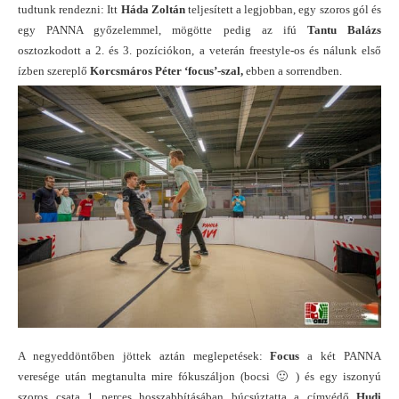
tudtunk rendezni: Itt
Háda Zoltán
teljesített a legjobban, egy szoros gól és
egy PANNA győzelemmel, mögötte pedig az ifú
Tantu Balázs
osztozkodott a 2. és 3. pozíciókon, a veterán freestyle-os és nálunk első
ízben szereplő
Korcsmáros
Péter ‘focus’-szal,
ebben a sorrendben.
A negyeddöntőben jöttek aztán meglepetések:
Focus
a két PANNA
veresége után megtanulta mire fókuszáljon (bocsi 🙂 ) és egy iszonyú
szoros csata 1 perces hosszabbításában búcsúztatta a címvédő
Hudi