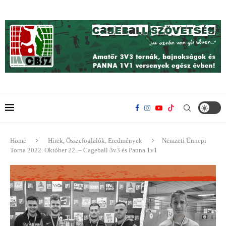
Home
Hírek, Összefoglalók, Eredmények
Nemzeti Ünnepi
Torna 2022. Október 22. – Cageball 3v3 és Panna 1v1