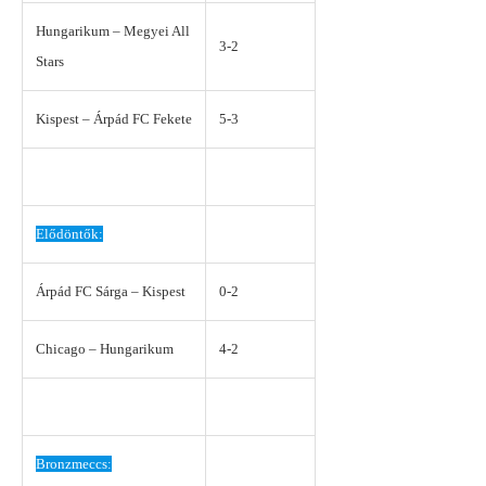
Hungarikum – Megyei All
3-2
Stars
Kispest – Árpád FC Fekete
5-3
Elődöntők:
Árpád FC Sárga – Kispest
0-2
Chicago – Hungarikum
4-2
Bronzmeccs: