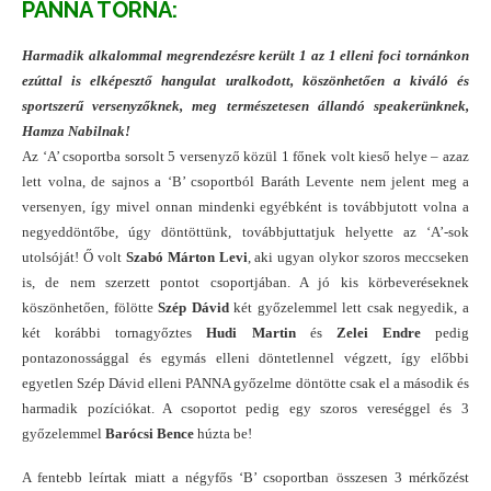
PANNA TORNA:
Harmadik alkalommal megrendezésre került 1 az 1 elleni foci tornánkon
ezúttal is elképesztő hangulat uralkodott, köszönhetően a kiváló és
sportszerű versenyzőknek, meg természetesen állandó speakerünknek,
Hamza Nabilnak!
Az ‘A’ csoportba sorsolt 5 versenyző közül 1 főnek volt kieső helye – azaz
lett volna, de sajnos a ‘B’ csoportból Baráth Levente nem jelent meg a
versenyen, így mivel onnan mindenki egyébként is továbbjutott volna a
negyeddöntőbe, úgy döntöttünk, továbbjuttatjuk helyette az ‘A’-sok
utolsóját! Ő volt
Szabó Márton Levi
, aki ugyan olykor szoros meccseken
is, de nem szerzett pontot csoportjában. A jó kis körbeveréseknek
köszönhetően, fölötte
Szép Dávid
két győzelemmel lett csak negyedik, a
két korábbi tornagyőztes
Hudi Martin
és
Zelei Endre
pedig
pontazonossággal és egymás elleni döntetlennel végzett, így előbbi
egyetlen Szép Dávid elleni PANNA győzelme döntötte csak el a második és
harmadik pozíciókat. A csoportot pedig egy szoros vereséggel és 3
győzelemmel
Barócsi Bence
húzta be!
A fentebb leírtak miatt a négyfős ‘B’ csoportban összesen 3 mérkőzést