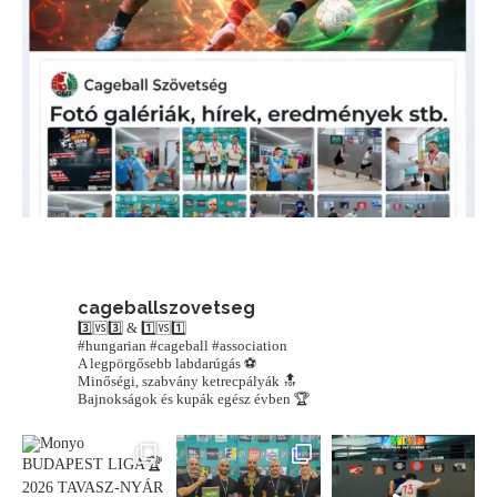
cageballszovetseg
3️⃣🆚3️⃣ & 1️⃣🆚1️⃣
#hungarian #cageball #association
A legpörgősebb labdarúgás ⚽️
Minőségi, szabvány ketrecpályák 🔝
Bajnokságok és kupák egész évben 🏆