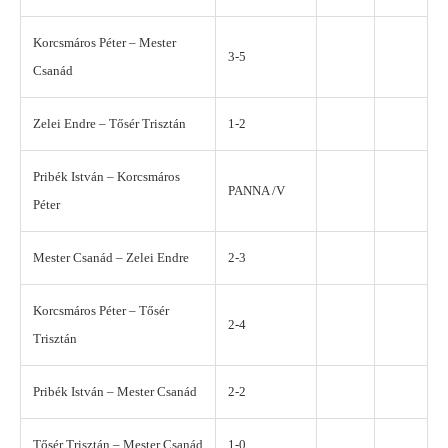
Korcsmáros Péter – Mester
3-5
Csanád
Zelei Endre – Tősér Trisztán
1-2
Pribék István – Korcsmáros
PANNA /V
Péter
Mester Csanád – Zelei Endre
2-3
Korcsmáros Péter – Tősér
2-4
Trisztán
Pribék István – Mester Csanád
2-2
Tősér Trisztán – Mester Csanád
1-0