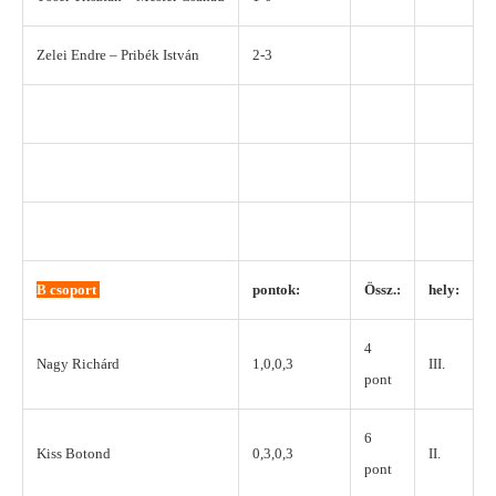
Zelei Endre – Pribék István
2-3
B csoport
pontok:
Össz.:
hely:
4
Nagy Richárd
1,0,0,3
III.
pont
6
Kiss Botond
0,3,0,3
II.
pont