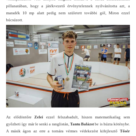
pillanatában, hogy a játékvezető érvénytelennek nyilvánította azt, a
maradék 10 mp alatt pedig nem született további gól, Miron ezzel
búcsúzott.
Az elődöntőre
Zelei
ezzel felszabadult, hiszen matematikailag sem
győzheti így már le senki a ranglistán,
Tantu Balázst
be is húzta köténybe.
A másik ágon az erre a tornára vérmes védekezést kifejlesztő
Tősér