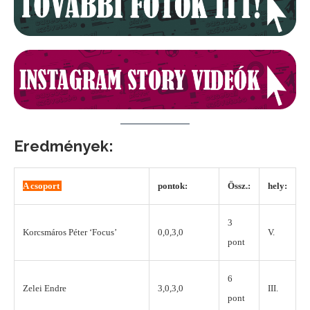
Eredmények:
A csoport
pontok:
Össz.:
hely:
3
Korcsmáros Péter ‘Focus’
0,0,3,0
V.
pont
6
Zelei Endre
3,0,3,0
III.
pont