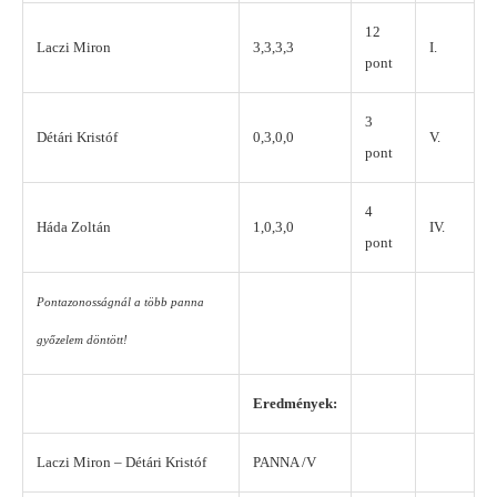
12
Laczi Miron
3,3,3,3
I.
pont
3
Détári Kristóf
0,3,0,0
V.
pont
4
Háda Zoltán
1,0,3,0
IV.
pont
Pontazonosságnál a több panna
győzelem döntött!
Eredmények:
Laczi Miron – Détári Kristóf
PANNA /V