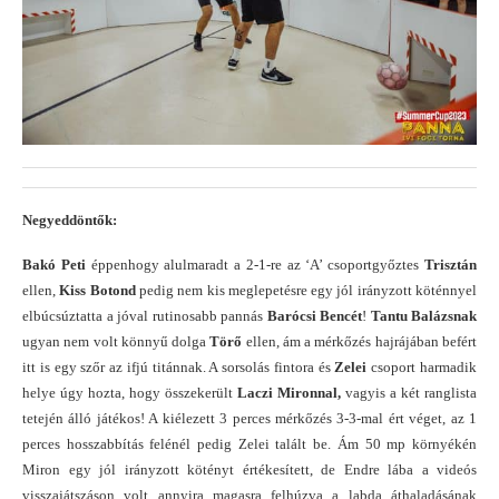
Negyeddöntők:
Bakó Peti
éppenhogy alulmaradt a 2-1-re az ‘A’ csoportgyőztes
Trisztán
ellen,
Kiss Botond
pedig nem kis meglepetésre egy jól irányzott köténnyel
elbúcsúztatta a jóval rutinosabb pannás
Barócsi Bencét
!
Tantu Balázsnak
ugyan nem volt könnyű dolga
Törő
ellen, ám a mérkőzés hajrájában befért
itt is egy szőr az ifjú titánnak. A sorsolás fintora és
Zelei
csoport harmadik
helye úgy hozta, hogy összekerült
Laczi Mironnal,
vagyis a két ranglista
tetején álló játékos! A kiélezett 3 perces mérkőzés 3-3-mal ért véget, az 1
perces hosszabbítás felénél pedig Zelei talált be. Ám 50 mp környékén
Miron egy jól irányzott kötényt értékesített, de Endre lába a videós
visszajátszáson volt annyira magasra felhúzva a labda áthaladásának