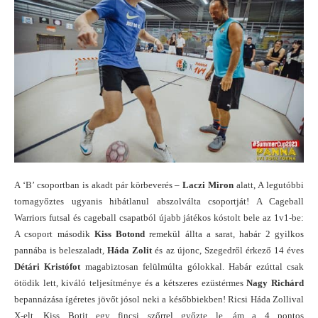
A ‘B’ csoportban is akadt pár körbeverés –
Laczi Miron
alatt, A legutóbbi
tornagyőztes ugyanis hibátlanul abszolválta csoportját! A Cageball
Warriors futsal és cageball csapatból újabb játékos kóstolt bele az 1v1-be:
A csoport második
Kiss Botond
remekül állta a sarat, habár 2 gyilkos
pannába is beleszaladt,
Háda
Zolit
és az újonc, Szegedről érkező 14 éves
Détári Kristófot
magabiztosan felülmúlta gólokkal. Habár ezúttal csak
ötödik lett, kiváló teljesítménye és a kétszeres ezüstérmes
Nagy Richárd
bepannázása ígéretes jövőt jósol neki a későbbiekben! Ricsi Háda Zollival
X-elt, Kiss Botit egy fincsi szőrrel győzte le, ám a 4 pontos