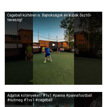
Cageball kültéren is: Bajnokságok és kupák ősztől-
tavaszig!
Adjatok kötényeket! #1v1 #panna #pannafootball
#nutmeg #1vs1 #cageball