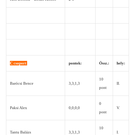
C csoport
pontok:
Össz.:
hely:
10
Barócsi Bence
3,3,1,3
II.
pont
0
Paksi Alex
0,0,0,0
V.
pont
10
Tantu Balázs
3,3,1,3
I.