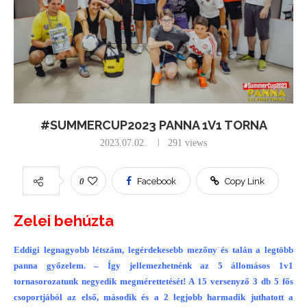
#SUMMERCUP2023 PANNA 1V1 TORNA
2023.07.02.
291
views
0
Facebook
Copy Link
Zelei behúzta
Eddigi legnagyobb létszám, legérdekesebb mezőny és talán a legtöbb
panna győzelem. – Így jellemezhetnénk az 5 állomásos 1v1
tornasorozatunk negyedik megmérettetését! A 15 versenyző 3 db 5 fős
csoportjából az első, második és a 2 legjobb harmadik juthatott a