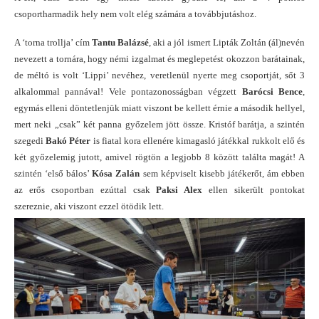
csoportharmadik hely nem volt elég számára a továbbjutáshoz.
A ‘torna trollja’ cím
Tantu Balázsé
, aki a jól ismert Lipták Zoltán (ál)nevén
nevezett a tornára, hogy némi izgalmat és meglepetést okozzon barátainak,
de méltó is volt ‘Lippi’ nevéhez, veretlenül nyerte meg csoportját, sőt 3
alkalommal pannával! Vele pontazonosságban végzett
Barócsi Bence
,
egymás elleni döntetlenjük miatt viszont be kellett érnie a második hellyel,
mert neki „csak” két panna győzelem jött össze. Kristóf barátja, a szintén
szegedi
Bakó Péter
is fiatal kora ellenére kimagasló játékkal rukkolt elő és
két győzelemig jutott, amivel rögtön a legjobb 8 között találta magát! A
szintén ‘első bálos’
Kósa Zalán
sem képviselt kisebb játékerőt, ám ebben
az erős csoportban ezúttal csak
Paksi Alex
ellen sikerült pontokat
szereznie, aki viszont ezzel ötödik lett.