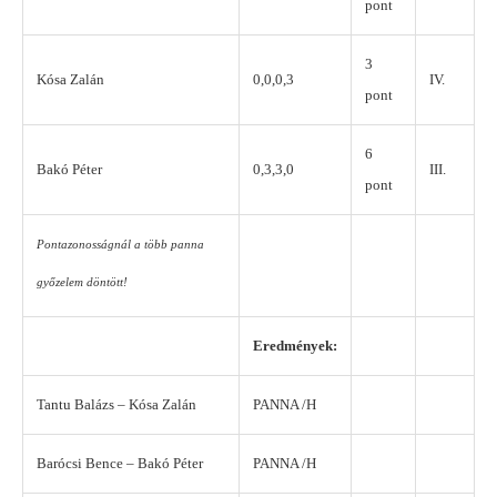
pont
3
Kósa Zalán
0,0,0,3
IV.
pont
6
Bakó Péter
0,3,3,0
III.
pont
Pontazonosságnál a több panna
győzelem döntött!
Eredmények:
Tantu Balázs – Kósa Zalán
PANNA /H
Barócsi Bence – Bakó Péter
PANNA /H