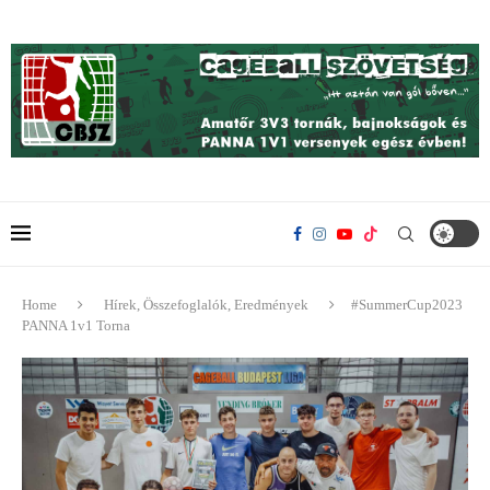
Home
Hírek, Összefoglalók, Eredmények
#SummerCup2023
PANNA 1v1 Torna