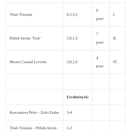
9
Tősér Trisztán
0,3,3,3
I.
pont
7
Pribék István ‘Törő’
3,0,1,3
II.
pont
4
Mester Csanád Levente
3,0,1,0
IV.
pont
Eredmények:
Korcsmáros Péter – Zelei Endre
3-4
Tősér Trisztán – Pribék István
1-2