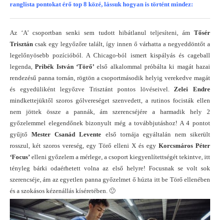
ranglista pontokat érő top 8 közé, lássuk hogyan is történt mindez:
Az ‘A’ csoportban senki sem tudott hibátlanul teljesíteni, ám
Tősér
Trisztán
csak egy legyőzőre talált, így innen ő várhatta a negyeddöntőt a
legelőnyösebb pozícióból. A Chicago-ból ismert kispályás és cageball
legenda,
Pribék István ‘Törő’
első alkalommal próbálta ki magát hazai
rendezésű panna tornán, rögtön a csoportmásodik helyig verekedve magát
és egyedüliként legyőzve Trisztánt pontos lövéseivel.
Zelei Endre
mindkettejüktől szoros gólvereséget szenvedett, a rutinos focisták ellen
nem jöttek össze a pannák, ám szerencséjére a harmadik hely 2
győzelemmel elegendőnek bizonyult még a továbbjutáshoz! A 4 pontot
gyűjtő
Mester Csanád Levente
első tornája egyáltalán nem sikerült
rosszul, két szoros vereség, egy Törő elleni X és egy
Korcsmáros Péter
‘Focus’
elleni győzelem a mérlege, a csoport kiegyenlítettségét tekintve, itt
tényleg bárki odaérhetett volna az első helyre! Focusnak se volt sok
szerencséje, ám az egyetlen panna győzelmet ő húzta itt be Törő ellenében
és a szokásos kézenállás kíséretében. 🙂