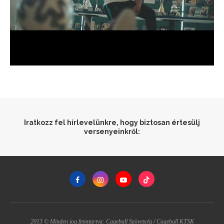
Iratkozz fel hírlevelünkre, hogy biztosan értesülj
versenyeinkről:
2013 © Minden jog fenntartva: Cageball Szövetség / Cageball KTSK