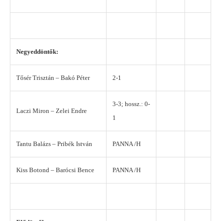
Negyeddöntők:
Tősér Trisztán – Bakó Péter
2-1
3-3; hossz.: 0-
Laczi Miron – Zelei Endre
1
Tantu Balázs – Pribék István
PANNA /H
Kiss Botond – Barócsi Bence
PANNA /H