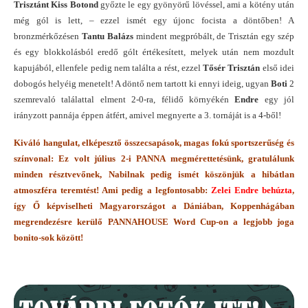
Trisztánt Kiss Botond
győzte le egy gyönyörű lövéssel, ami a kötény után
még gól is lett, – ezzel ismét egy újonc focista a döntőben! A
bronzmérkőzésen
Tantu Balázs
mindent megpróbált, de Trisztán egy szép
és egy blokkolásból eredő gólt értékesített, melyek után nem mozdult
kapujából, ellenfele pedig nem találta a rést, ezzel
Tősér Trisztán
első idei
dobogós helyéig menetelt! A döntő nem tartott ki ennyi ideig, ugyan
Boti
2
szemrevaló találattal elment 2-0-ra, félidő környékén
Endre
egy jól
irányzott pannája éppen átfért, amivel megnyerte a 3. tornáját is a 4-ből!
Kiváló hangulat, elképesztő összecsapások, magas fokú sportszerűség és
színvonal: Ez volt július 2-i PANNA megmérettetésünk, gratulálunk
minden résztvevőnek, Nabilnak pedig ismét köszönjük a hibátlan
atmoszféra teremtést! Ami pedig a legfontosabb:
Zelei Endre behúzta
,
így Ő képviselheti Magyarországot a Dániában, Koppenhágában
megrendezésre kerülő PANNAHOUSE Word Cup-on a legjobb joga
bonito-sok között!