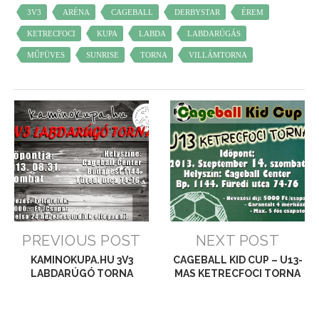
3V3
ARÉNA
CAGEBALL
DERBYSTAR
ÉREM
KETRECFOCI
KUPA
LABDA
LABDARÚGÁS
MŰFÜVES
SUNRISE
TORNA
VILLÁMTORNA
PREVIOUS POST
NEXT POST
KAMINOKUPA.HU 3V3
CAGEBALL KID CUP – U13-
LABDARÚGÓ TORNA
MAS KETRECFOCI TORNA