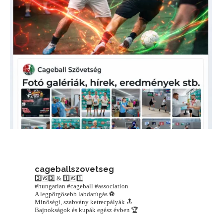
cageballszovetseg
3️⃣🆚3️⃣ & 1️⃣🆚1️⃣
#hungarian #cageball #association
A legpörgősebb labdarúgás ⚽️
Minőségi, szabvány ketrecpályák 🔝
Bajnokságok és kupák egész évben 🏆