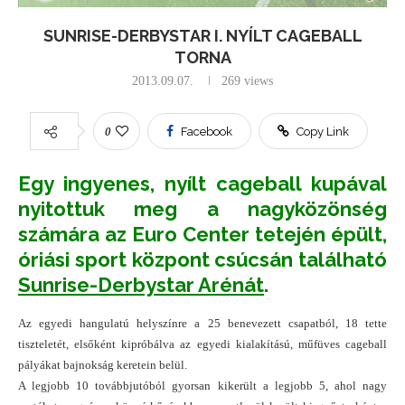
SUNRISE-DERBYSTAR I. NYÍLT CAGEBALL
TORNA
2013.09.07.
269
views
0
Facebook
Copy Link
Egy ingyenes, nyílt cageball kupával
nyitottuk meg a nagyközönség
számára az Euro Center tetején épült,
óriási sport központ csúcsán található
Sunrise-Derbystar Arénát
.
Az egyedi hangulatú helyszínre a 25 benevezett csapatból, 18 tette
tiszteletét, elsőként kipróbálva az egyedi kialakítású, műfüves cageball
pályákat bajnokság keretein belül.
A legjobb 10 továbbjutóból gyorsan kikerült a legjobb 5, ahol nagy