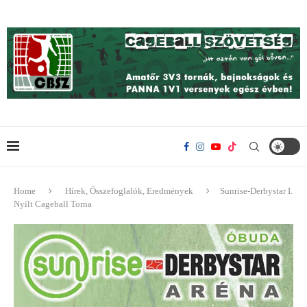
Home
Hírek, Összefoglalók, Eredmények
Sunrise-Derbystar I.
Nyílt Cageball Torna