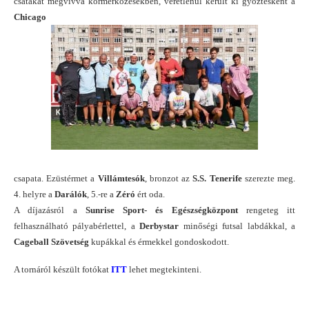
csatákat megvívva körmérkőzésekben, veretlenül került ki győztesként a
Chicago
csapata. Ezüstérmet a
Villámtesók
, bronzot az
S.S. Tenerife
szerezte meg.
4. helyre a
Darálók
, 5.-re a
Zéró
ért oda.
A díjazásról a
Sunrise Sport- és Egészségközpont
rengeteg itt
felhasználható pályabérlettel, a
Derbystar
minőségi futsal labdákkal, a
Cageball Szövetség
kupákkal és érmekkel gondoskodott.
A tornáról készült fotókat
ITT
lehet megtekinteni.