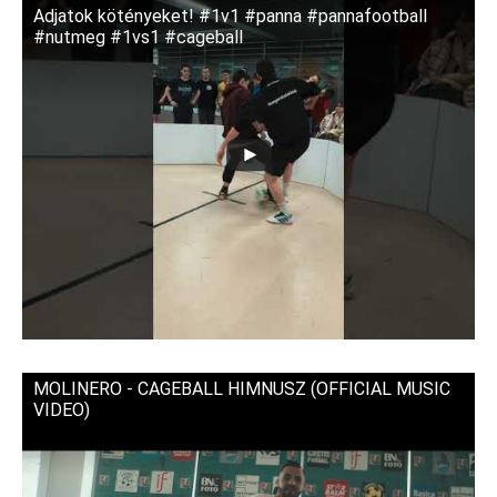
Adjatok kötényeket! #1v1 #panna #pannafootball
#nutmeg #1vs1 #cageball
MOLINERO - CAGEBALL HIMNUSZ (OFFICIAL MUSIC
VIDEO)