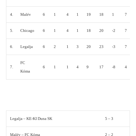
4.
Malév
6
1
4
1
19
18
1
7
5.
Chicago
6
1
4
1
18
20
-2
7
6.
Legalja
6
2
1
3
20
23
-3
7
FC
7.
6
1
1
4
9
17
-8
4
Kóma
Legalja – KE-KI Duna SK
5 – 3
Malév – FC Kóma
2 – 2