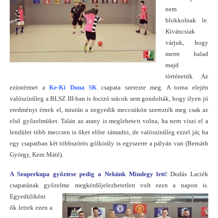
nem
blokkolnak le.
Kíváncsiak
várjuk, hogy
merre halad
majd
történetük. Az
ezüstérmet a
Ke-Ki Duna SK
csapata szerezte meg. A torna elején
valószínűleg a BLSZ III-ban is focizó srácok sem gondolták, hogy ilyen jó
eredményt érnek el, miután a negyedik meccsükön szerezték meg csak az
első győzelmüket. Talán az arany is meglehetett volna, ha nem viszi el a
lendület több meccsen is őket előre támadni, de valószínűleg ezzel jár, ha
egy csapatban két többszörös gólkirály is egyszerre a pályán van (Bernáth
György, Kern Máté).
A Szuperkupa győztese pedig a Nekünk Mindegy lett!
Dudás Laciék
csapatának győzelme megkérdőjelezhetetlen volt ezen a napon is.
Egyedüliként
ők lettek ezen a