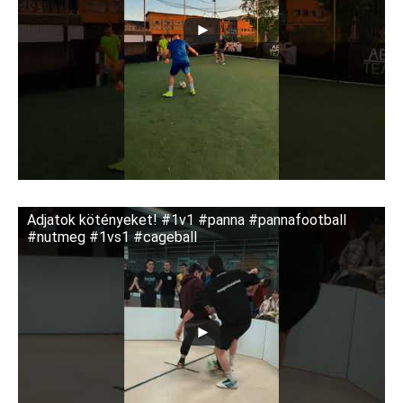
Adjatok kötényeket! #1v1 #panna #pannafootball
#nutmeg #1vs1 #cageball