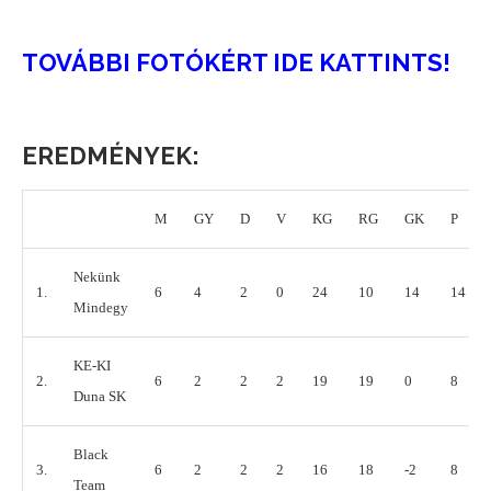
TOVÁBBI FOTÓKÉRT IDE KATTINTS!
EREDMÉNYEK:
M
GY
D
V
KG
RG
GK
P
Nekünk
1.
6
4
2
0
24
10
14
14
Mindegy
KE-KI
2.
6
2
2
2
19
19
0
8
Duna SK
Black
3.
6
2
2
2
16
18
-2
8
Team