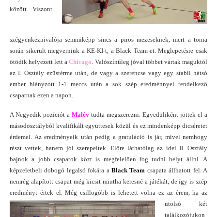
között. Viszont
szégyenkeznivalója semmiképp sincs a piros mezeseknek, mert a torna
során sikerült megverniük a KE-KI-t, a Black Team-et. Meglepetésre csak
ötödik helyezett lett a
Chicago
. Valószínűleg jóval többet vártak maguktól
az I. Osztály ezüstérme után, de vagy a szerencse vagy egy stabil hátsó
ember hiányzott 1-1 meccs után a sok szép eredménnyel rendelkező
csapatnak ezen a napon.
A Negyedik pozíciót a
Malév
tudta megszerezni. Egyedüliként jöttek el a
másodosztályból kvalifikált együttesek közül és ez mindenképp dicséretet
érdemel. Az eredményeik után pedig a gratuláció is jár, mivel nemhogy
részt vettek, hanem jól szerepeltek. Előre láthatólag az idei II. Osztály
bajnok a jobb csapatok közt is megfelelően fog tudni helyt állni. A
képzeletbeli dobogó legalsó fokára a
Black Team
csapata állhatott fel. A
nemrég alapított csapat még kicsit mintha keresné a játékát, de így is szép
eredményt értek el. Még csillogóbb is lehetett volna ez az érem, ha
az
utolsó két
találkozójukon