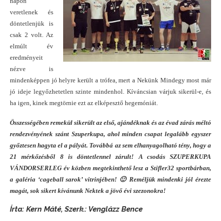
napon
veretlenek és
döntetlenjük is
csak 2 volt. Az
elmúlt év
eredményeit
nézve is
mindenképpen jó helyre került a trófea, mert a Nekünk Mindegy most már
jó ideje legyőzhetetlen szinte mindenhol. Kíváncsian várjuk sikerül-e, és
ha igen, kinek megtörnie ezt az elképesztő hegemóniát.
Összességében remekül sikerült az első, ajándéknak és az évad zárás méltó
rendezvényének szánt Szuperkupa, ahol minden csapat legalább egyszer
győztesen hagyta el a pályát. Továbbá az sem elhanyagolható tény, hogy a
21 mérkőzésből 8 is döntetlennel zárult! A csodás SZUPERKUPA
VÁNDORSERLEG év közben megtekinthető lesz a Stifler32 sportbárban,
a galéria ‘cageball sarok’ vitrinjében! 🙂 Reméljük mindenki jól érezte
magát, sok sikert kívánunk Nektek a jövő évi szezonokra!
Írta: Kern Máté,
Szerk.: Venglázz Bence