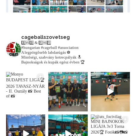
cageballszovetseg
3️⃣🆚3️⃣ & 1️⃣🆚1️⃣
#hungarian #cageball #association
A legpörgősebb labdarúgás ⚽️
Minőségi, szabvány ketrecpályák 🔝
Bajnokságok és kupák egész évben 🏆