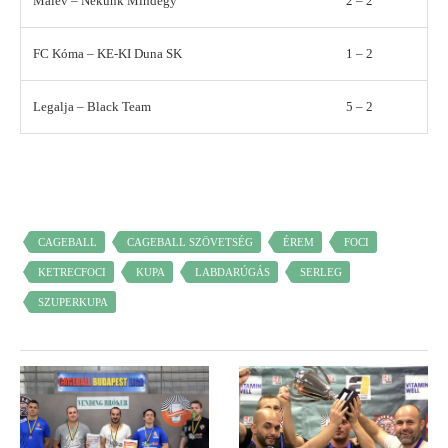
Malév – Nekünk Mindegy
2 – 2
FC Kóma – KE-KI Duna SK
1 – 2
Legalja – Black Team
5 – 2
CAGEBALL
CAGEBALL SZÖVETSÉG
ÉREM
FOCI
KETRECFOCI
KUPA
LABDARÚGÁS
SERLEG
SZUPERKUPA