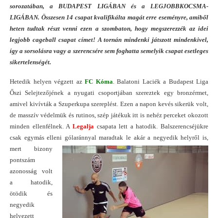
sorozatában, a BUDAPEST LIGÁBAN és a LEGJOBBKOCSMA-
LIGÁBAN. Összesen 14 csapat kvalifikálta magát erre eseményre, amiből
heten tudtak részt venni ezen a szombaton, hogy megszerezzék az idei
legjobb cageball csapat címet! A tornán mindenki játszott mindenkivel,
így a sorsolásra vagy a szerencsére sem foghatta semelyik csapat esetleges
sikertelenségét.
Hetedik helyen végzett az
FC Kóma
. Balatoni Laciék a Budapest Liga
Őszi Selejtezőjének a nyugati csoportjában szereztek egy bronzérmet,
amivel kivívták a Szuperkupa szereplést. Ezen a napon kevés sikerük volt,
de masszív védelmük és rutinos, szép játékuk itt is nehéz perceket okozott
minden ellenfélnek. A
Legalja
csapata lett a hatodik. Balszerencséjükre
csak egymás elleni
gólaránnyal maradtak le akár a negyedik helyről is,
mert bizony
pontszám
azonosság volt
a hatodik,
ötödik és
negyedik
helyezett