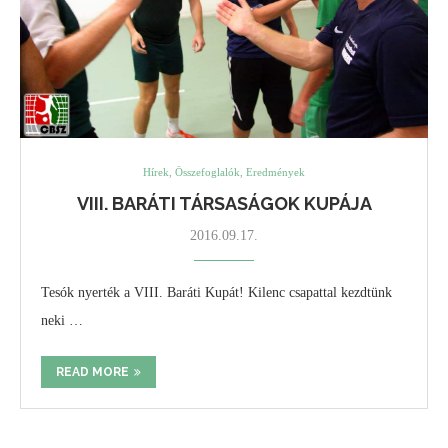
Hírek, Összefoglalók, Eredmények
VIII. BARÁTI TÁRSASÁGOK KUPÁJA
2016.09.17.
Tesók nyerték a VIII. Baráti Kupát! Kilenc csapattal kezdtünk
neki …
READ MORE