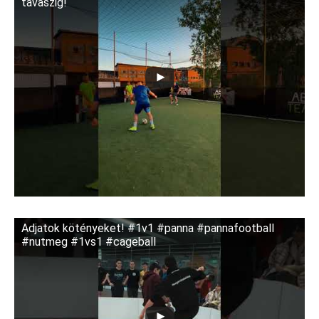
tavaszig!
Adjatok kötényeket! #1v1 #panna #pannafootball
#nutmeg #1vs1 #cageball