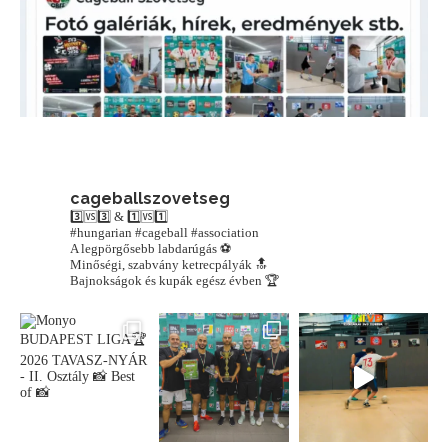
cageballszovetseg
3️⃣🆚3️⃣ & 1️⃣🆚1️⃣
#hungarian #cageball #association
A legpörgősebb labdarúgás ⚽️
Minőségi, szabvány ketrecpályák 🔝
Bajnokságok és kupák egész évben 🏆