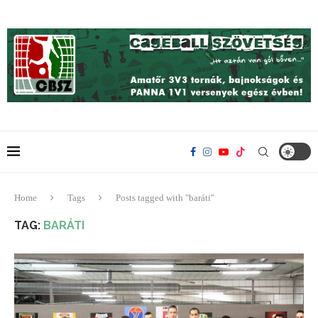
Home
Tags
Posts tagged with "baráti"
TAG:
BARÁTI