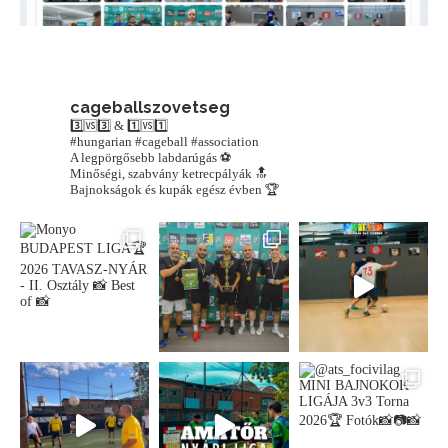
cageballszovetseg
3️⃣🆚3️⃣ & 1️⃣🆚1️⃣
#hungarian #cageball #association
A legpörgősebb labdarúgás ⚽️
Minőségi, szabvány ketrecpályák 🔝
Bajnokságok és kupák egész évben 🏆