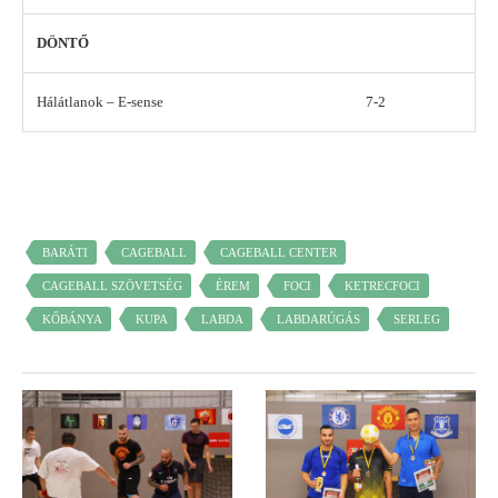
DÖNTŐ
Hálátlanok – E-sense
7-2
BARÁTI
CAGEBALL
CAGEBALL CENTER
CAGEBALL SZÖVETSÉG
ÉREM
FOCI
KETRECFOCI
KŐBÁNYA
KUPA
LABDA
LABDARÚGÁS
SERLEG