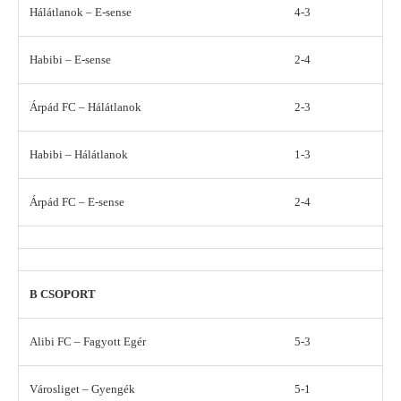
Hálátlanok – E-sense
4-3
Habibi – E-sense
2-4
Árpád FC – Hálátlanok
2-3
Habibi – Hálátlanok
1-3
Árpád FC – E-sense
2-4
B CSOPORT
Alibi FC – Fagyott Egér
5-3
Városliget – Gyengék
5-1