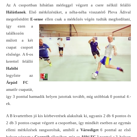
Az A csoportban hibátlan mérleggel végzett a csere nélkül felálló
Hálátlanok
. Első mérkőzésüket, a néha-néha visszatérő Pleva Ádival
megerősödött
E-sense
ellen csak a mérkőzés végén tudták megfordítani,
így ezen a
találkozón
múlott a két
csapat csoport
elsősége. A 6-os
kerettel felálló
Habibi
legyőzte az
Árpád FC
amatőr csapatát,
így 3 ponttal harmadik helyen jutottak tovább, míg utóbbiak 0 ponttal 4.-
ek.
A B kvartettben jó kis körbeverések alakultak ki, ugyanis 2 db 6 pontos és
2 db 3 pontos csapat végzett a csoportban, így mindkét esetben az egymás
elleni mérkőzések rangsoroltak, amiből a
Városliget
6 ponttal az első
helyen végzett a
Gyengék
ellenében, míg az
Alibi FC
3 ponttal a 3. helyen