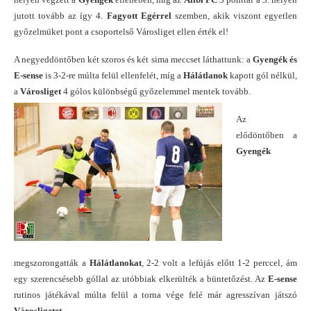
jutott tovább az így 4.
Fagyott Egérrel
szemben, akik viszont egyetlen
győzelmüket pont a csoportelső Városliget ellen érték el!
A negyeddöntőben két szoros és két sima meccset láthattunk: a
Gyengék és
E-sense
is 3-2-re múlta felül ellenfelét, míg a
Hálátlanok
kapott gól nélkül,
a
Városliget
4 gólos különbségű győzelemmel mentek tovább.
Az
elődöntőben a
Gyengék
megszorongatták a
Hálátlanokat
, 2-2 volt a lefújás előtt 1-2 perccel, ám
egy szerencsésebb góllal az utóbbiak elkerülték a büntetőzést. Az
E-sense
rutinos játékával múlta felül a torna vége felé már agresszívan játszó
Városligetet
.