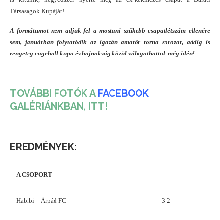
Társaságok Kupáját!
A formátumot nem adjuk fel a mostani szűkebb csapatlétszám ellenére
sem, januárban folytatódik az igazán amatőr torna sorozat, addig is
rengeteg cageball kupa és bajnokság közül válogathattok még idén!
TOVÁBBI FOTÓK A
FACEBOOK
GALÉRIÁNKBAN, ITT!
EREDMÉNYEK:
A CSOPORT
Habibi – Árpád FC
3-2