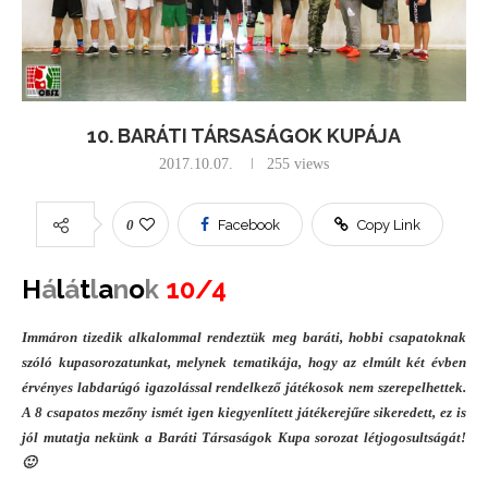
10. BARÁTI TÁRSASÁGOK KUPÁJA
2017.10.07.
255
views
0
Facebook
Copy Link
H
á
l
á
t
l
a
n
o
k
10/4
Immáron tizedik alkalommal rendeztük meg baráti, hobbi csapatoknak
szóló kupasorozatunkat, melynek tematikája, hogy az elmúlt két évben
érvényes labdarúgó igazolással rendelkező játékosok nem szerepelhettek.
A 8 csapatos mezőny ismét igen kiegyenlített játékerejűre sikeredett, ez is
jól mutatja nekünk a Baráti Társaságok Kupa sorozat létjogosultságát!
🙂