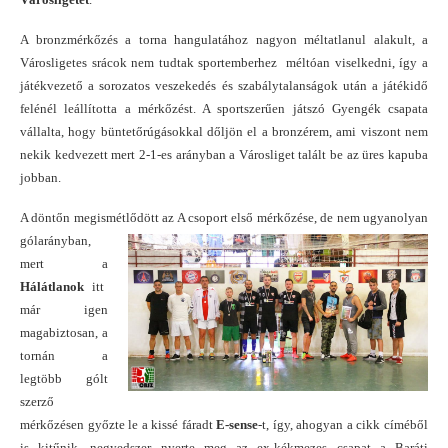
A bronzmérkőzés a torna hangulatához nagyon méltatlanul alakult, a
Városligetes srácok nem tudtak sportemberhez méltóan viselkedni, így a
játékvezető a sorozatos veszekedés és szabálytalanságok után a játékidő
felénél leállította a mérkőzést. A sportszerűen játszó Gyengék csapata
vállalta, hogy büntetőrúgásokkal dőljön el a bronzérem, ami viszont nem
nekik kedvezett mert 2-1-es arányban a Városliget talált be az üres kapuba
jobban.
A döntőn megismétlődött az A
csoport első mérkőzése, de nem ugyanolyan
gólarányban,
mert a
Hálátlanok
itt
már igen
magabiztosan, a
tornán a
legtöbb gólt
szerző
mérkőzésen győzte le a kissé fáradt
E-sense
-t, így, ahogyan a cikk címéből
is kitűnik, negyedszer nyerte meg az ex-kékmezes csapat a Baráti