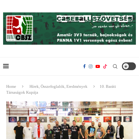
Home
Hírek, Összefoglalók, Eredmények
10. Baráti
Társaságok Kupája