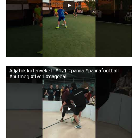
Adjatok kötényeket! #1v1 #panna #pannafootball
#nutmeg #1vs1 #cageball