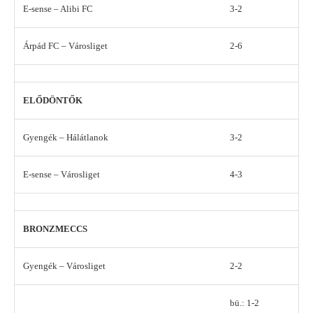
E-sense – Alibi FC
3-2
Árpád FC – Városliget
2-6
ELŐDÖNTŐK
Gyengék – Hálátlanok
3-2
E-sense – Városliget
4-3
BRONZMECCS
Gyengék – Városliget
2-2
bü.: 1-2