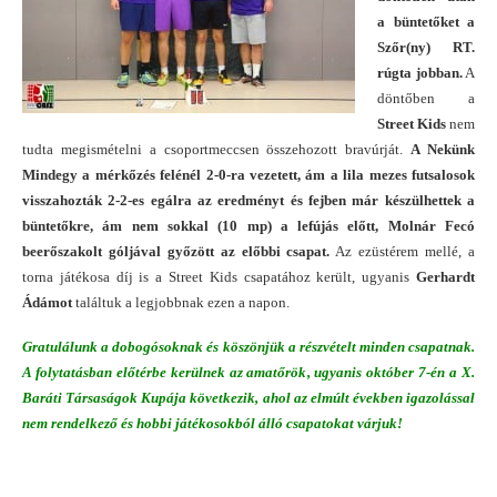
a büntetőket a
Szőr(ny) RT.
rúgta jobban.
A
döntőben a
Street Kids
nem
tudta megismételni a csoportmeccsen összehozott bravúrját.
A Nekünk
Mindegy a mérkőzés felénél 2-0-ra vezetett, ám a lila mezes futsalosok
visszahozták 2-2-es egálra az eredményt és fejben már készülhettek a
büntetőkre, ám nem sokkal (10 mp) a lefújás előtt, Molnár Fecó
beerőszakolt góljával győzött az előbbi csapat.
Az ezüstérem mellé, a
torna játékosa díj is a Street Kids csapatához került, ugyanis
Gerhardt
Ádámot
találtuk a legjobbnak ezen a napon.
Gratulálunk a dobogósoknak és köszönjük a részvételt minden csapatnak.
A folytatásban előtérbe kerülnek az amatőrök, ugyanis október 7-én a X.
Baráti Társaságok Kupája következik, ahol az elmúlt években igazolással
nem rendelkező és hobbi játékosokból álló csapatokat várjuk!