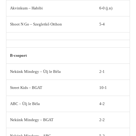
Akvinkum – Habibi
6-0 (j.n)
Shoot N Go – Szegletkő Otthon
5-4
B-csoport
Nekünk Mindegy – Ülj le Béla
2-1
Street Kids – BGAT
10-1
ABC – Ülj le Béla
4-2
Nekünk Mindegy – BGAT
2-2
Nekünk Mindegy – ABC
5-2