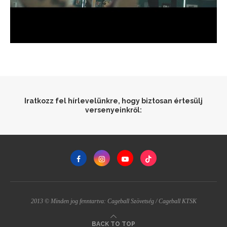
Iratkozz fel hírlevelünkre, hogy biztosan értesülj
versenyeinkről:
2013 © Minden jog fenntartva: Cageball Szövetség / Cageball KTSK
BACK TO TOP