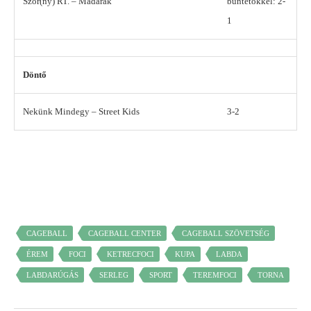
Szőr(ny) RT. – Madarak
büntetőkkel: 2-
1
Döntő
Nekünk Mindegy – Street Kids
3-2
CAGEBALL
CAGEBALL CENTER
CAGEBALL SZÖVETSÉG
ÉREM
FOCI
KETRECFOCI
KUPA
LABDA
LABDARÚGÁS
SERLEG
SPORT
TEREMFOCI
TORNA