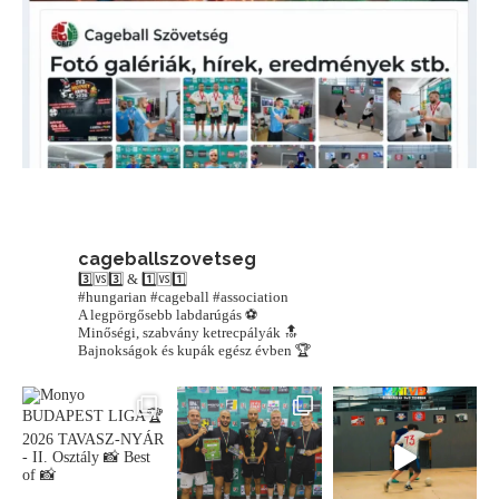
cageballszovetseg
3️⃣🆚3️⃣ & 1️⃣🆚1️⃣
#hungarian #cageball #association
A legpörgősebb labdarúgás ⚽️
Minőségi, szabvány ketrecpályák 🔝
Bajnokságok és kupák egész évben 🏆