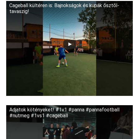
Cageball kültéren is: Bajnokságok és kupák ősztől-
tavaszig!
Adjatok kötényeket! #1v1 #panna #pannafootball
#nutmeg #1vs1 #cageball