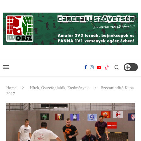
Home
Hírek, Összefoglalók, Eredmények
Szezonindító Kupa
2017