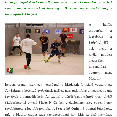
tizenegy csapatot két csoportba osztottuk be, az A-csoportra jutott hat
csapat, míg a maradék öt társaság a B-csoportban küzdhetett meg a
továbbjutó 4-4 helyért.
A hatfős
csoportban a
legjobban a
Szőr(ny) RT
.-
nek ment a
játék, minden
meccsüket
imponálóan
nyerték meg.
Második
helyen, csupán csak egy vereséggel a
Madarak
formáció végzett. Az
Akvinkum
a kötelező győzelmek mellett nem tudott bravúrmeccset hozni,
így övék a harmadik hely. Az ezúttal a hétfői bajnokságtól kicsit eltérő
játékoskerettel érkező
Shoot N Go
két győzelemmel még éppen hogy
továbbjutott a legjobb nyolcba. A
Szegletkő Otthon
3 ponttal búcsúzott,
míg a
Habibi
csapat igen szerencsétlenül járt. Már az első mérkőzés