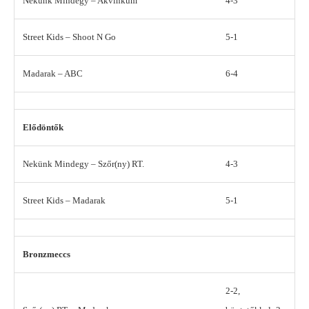
Nekünk Mindegy – Akvinkum
4-3
Street Kids – Shoot N Go
5-1
Madarak – ABC
6-4
Elődöntők
Nekünk Mindegy – Szőr(ny) RT.
4-3
Street Kids – Madarak
5-1
Bronzmeccs
2-2,