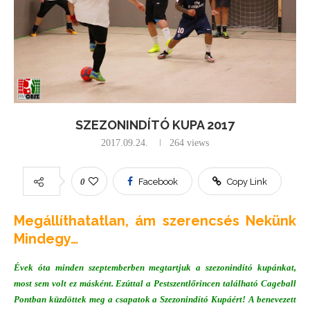
SZEZONINDÍTÓ KUPA 2017
2017.09.24.
264
views
0
Facebook
Copy Link
Megállíthatatlan, ám szerencsés Nekünk
Mindegy…
Évek óta minden szeptemberben megtartjuk a szezonindító kupánkat,
most sem volt ez másként. Ezúttal a Pestszentlőrincen található Cageball
Pontban küzdöttek meg a csapatok a Szezonindító Kupáért! A benevezett