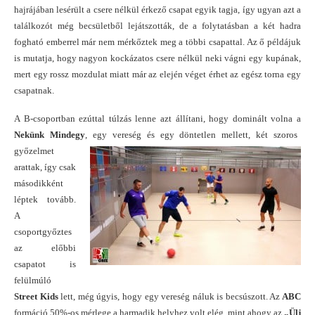
hajrájában lesérült a csere nélkül érkező csapat egyik tagja, így ugyan azt a
találkozót még becsületből lejátszották, de a folytatásban a két hadra
fogható emberrel már nem mérkőztek meg a többi csapattal. Az ő példájuk
is mutatja, hogy nagyon kockázatos csere nélkül neki vágni egy kupának,
mert egy rossz mozdulat miatt már az elején véget érhet az egész torna egy
csapatnak.
A B-csoportban ezúttal túlzás lenne azt állítani, hogy dominált volna a
Nekünk Mindegy
, egy vereség és egy döntetlen mellett, két szoros
győzelme
t
arattak, így csak
másodikként
léptek tovább.
A
csoportgyőztes
az előbbi
csapatot is
felülmúló
Street Kids
lett, még úgyis, hogy egy vereség náluk is becsúszott. Az
ABC
formáció 50%-os mérlege a harmadik helyhez volt elég, mint ahogy az
„Ülj