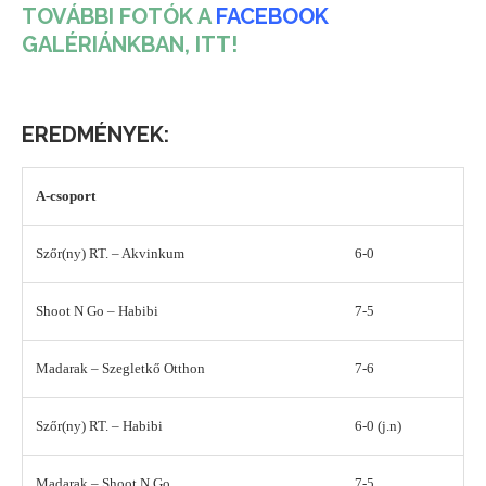
TOVÁBBI FOTÓK A
FACEBOOK
GALÉRIÁNKBAN, ITT!
EREDMÉNYEK:
A-csoport
Szőr(ny) RT. – Akvinkum
6-0
Shoot N Go – Habibi
7-5
Madarak – Szegletkő Otthon
7-6
Szőr(ny) RT. – Habibi
6-0 (j.n)
Madarak – Shoot N Go
7-5