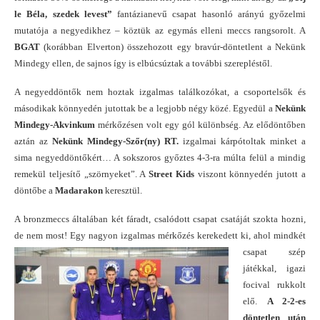
le Béla, szedek levest”
fantázianevű csapat hasonló arányú győzelmi
mutatója a negyedikhez – köztük az egymás elleni meccs rangsorolt. A
BGAT
(korábban Elverton) összehozott egy bravúr-döntetlent a Nekünk
Mindegy ellen, de sajnos így is elbúcsúztak a további szerepléstől.
A negyeddöntők nem hoztak izgalmas találkozókat, a csoportelsők és
másodikak könnyedén jutottak be a legjobb négy közé. Egyedül a
Nekünk
Mindegy-Akvinkum
mérkőzésen volt egy gól különbség. Az elődöntőben
aztán az
Nekünk Mindegy-Szőr(ny) RT.
izgalmai kárpótoltak minket a
sima negyeddöntőkért… A sokszoros győztes 4-3-ra múlta felül a mindig
remekül teljesítő „szörnyeket”. A
Street Kids
viszont könnyedén jutott a
döntőbe a
Madarakon
keresztül.
A bronzmeccs általában két fáradt, csalódott csapat csatáját szokta hozni,
de nem most! Egy nagyon izgalmas mérkőzés
kerekedett ki, ahol mindkét
csapat szép
játékkal, igazi
focival rukkolt
elő.
A 2-2-es
döntetlen után