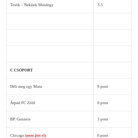
Tesók – Nekünk Mindegy
3-5
C CSOPORT
Déli meg egy Matu
9 pont
Árpád FC Zöld
6 pont
BP. Gunners
3 pont
Chicago
(nem jött el)
0 pont