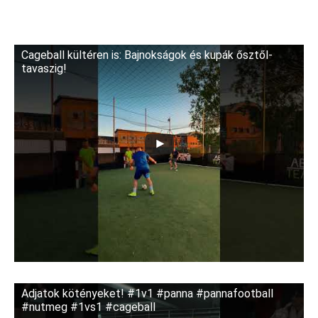
Cageball kültéren is: Bajnokságok és kupák ősztől-
tavaszig!
Adjatok kötényeket! #1v1 #panna #pannafootball
#nutmeg #1vs1 #cageball