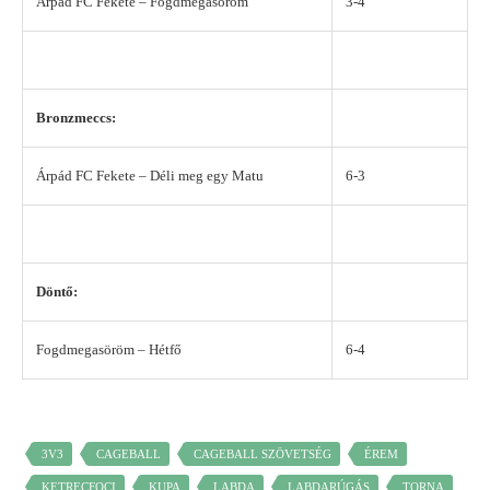
Árpád FC Fekete – Fogdmegasöröm
3-4
Bronzmeccs:
Árpád FC Fekete – Déli meg egy Matu
6-3
Döntő:
Fogdmegasöröm – Hétfő
6-4
3V3
CAGEBALL
CAGEBALL SZÖVETSÉG
ÉREM
KETRECFOCI
KUPA
LABDA
LABDARÚGÁS
TORNA