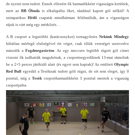
de nyerni nem tudott. Ennek ellenére ők harmadikként vigaszágra kerültek,
mert az
RB Óbuda
is elkalapálta őket, ráadásul kapott gól nélkül! A
szimpatikus
Hétfő
csapatát mindhárman felülmúlták, ám a vigaszágon
rájuk is várt még egy mérkőzés…
A B csoport a legutóbbi (karácsonykor) tornagyőztes
Nekünk Mindegy
hibátlan mérlegű elsőségével ért véget, csak tőlük vereséget szenvedve
második a
Fogdmegasöröm
. Az egy meccsen legtöbb rúgott gól címet
viszont ők tudhatták magukénak, a csoportnegyediknek 13-mat rámoltak
be a 2×5 perces játékidő alatt (és egyet sem kaptak)! Az említett
Olympic
Red Bull
egyedül a Tesóknak tudott gólt rúgni, de ott sem eleget, így 0
ponttal, míg a
Tesók
csoportharmadikként 3 ponttal mentek a vigaszág
csoportjaiba.