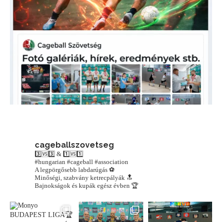
cageballszovetseg
3️⃣🆚3️⃣ & 1️⃣🆚1️⃣
#hungarian #cageball #association
A legpörgősebb labdarúgás ⚽️
Minőségi, szabvány ketrecpályák 🔝
Bajnokságok és kupák egész évben 🏆