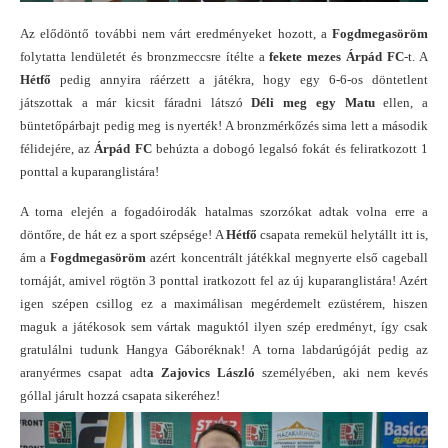
Az elődöntő további nem várt eredményeket hozott, a
Fogdmegasöröm
folytatta lendületét és bronzmeccsre ítélte a
fekete mezes Árpád FC
-t. A
Hétfő
pedig annyira ráérzett a játékra, hogy egy 6-6-os döntetlent
játszottak a már kicsit fáradni látszó
Déli meg egy Matu
ellen, a
büntetőpárbajt pedig meg is nyerték! A bronzmérkőzés sima lett a második
félidejére, az
Árpád FC
behúzta a dobogó legalsó fokát és feliratkozott 1
ponttal a kuparanglistára!
A torna elején a fogadóirodák hatalmas szorzókat adtak volna erre a
döntőre, de hát ez a sport szépsége! A
Hétfő
csapata remekül helytállt itt is,
ám a
Fogdmegasöröm
azért koncentrált játékkal megnyerte első cageball
tornáját, amivel rögtön 3 ponttal iratkozott fel az új kuparanglistára! Azért
igen szépen csillog ez a maximálisan megérdemelt ezüstérem, hiszen
maguk a játékosok sem vártak maguktól ilyen szép eredményt, így csak
gratulálni tudunk Hangya Gáboréknak! A torna labdarúgóját pedig az
aranyérmes csapat adt
a Zajovics László
személyében, aki nem kevés
góllal járult hozzá csapata sikeréhez!