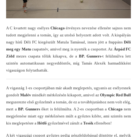
A C kvartett nagy esélyes
Chicago
érvényes nevezése ellenére sajnos nem
tudott megjelenni a tornán, így az utolsó helyezett adott volt. A kispályán
nagy hírű Déli FC kiegészült Matula Tamással, innen jött a frappáns
Déli
meg egy Matu
csapatnév, amivel meg is nyerték a csoportot. Az
Árpád FC
Zöld
mezes csapata tőlük kikapva, de a
BP. Gunners
-t felülmúlva lett
szintén automatikusan negyeddöntős, míg Tamás Alexék harmadikként
vigaszágon folytathatták.
A vigaszág 1-es csoportjában már akadt meglepetés, ugyanis az esélyesnek
gondolt
Malév
mindkét mérkőzésén kikapott, amivel az
Olympic Red Bull
megszerezte első győzelmét a tornán, de ez a továbbjutáshoz nem volt elég,
mert a
BP. Gunners
őket is felülmúlta. A 2-es csoportban a
Chicago
nem
megjelenése miatt egy mérkőzésen múlt a győztes kiléte, ami szintén nem
kis meglepetésre a
Hétfő
győzelmével zárult a
Tesók
ellenében!
A két vigaszági csoport győztes pedig pénzfeldobással döntötte el, melyik