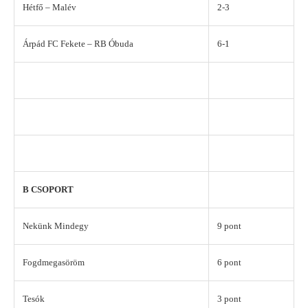
Hétfő – Malév
2-3
Árpád FC Fekete – RB Óbuda
6-1
B CSOPORT
Nekünk Mindegy
9 pont
Fogdmegasöröm
6 pont
Tesók
3 pont