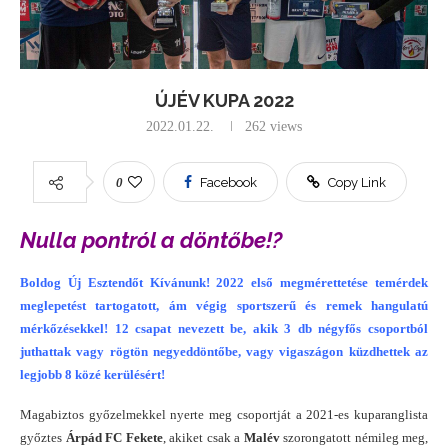
ÚJÉV KUPA 2022
2022.01.22.
262
views
0
Facebook
Copy Link
Nulla pontról a döntőbe!?
Boldog Új Esztendőt Kívánunk! 2022 első megmérettetése temérdek
meglepetést tartogatott, ám végig sportszerű és remek hangulatú
mérkőzésekkel! 12 csapat nevezett be, akik 3 db négyfős csoportból
juthattak vagy rögtön negyeddöntőbe, vagy vigaszágon küzdhettek az
legjobb 8 közé kerülésért!
Magabiztos győzelmekkel nyerte meg csoportját a 2021-es kuparanglista
győztes
Árpád FC Fekete
, akiket csak a
Malév
szorongatott némileg meg,