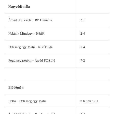
Negyeddöntők:
Árpád FC Fekete – BP. Gunners
2-1
Nekünk Mindegy – Hétfő
2-4
Déli meg egy Matu – RB Óbuda
5-4
Fogdmegasöröm – Árpád FC Zöld
7-2
Elődöntők:
Hétfő – Déli meg egy Matu
6-6 ; bü.: 2-1