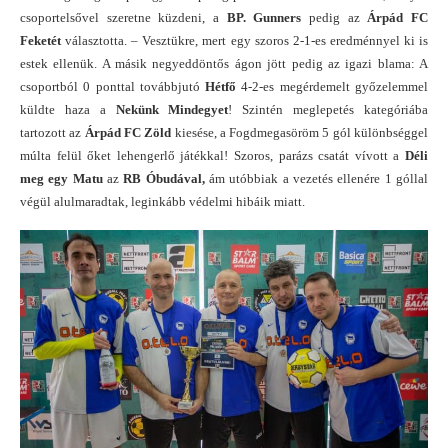
csoportelsővel szeretne küzdeni, a
BP. Gunners
pedig az
Árpád FC
Feketét
választotta. – Vesztükre, mert egy szoros 2-1-es eredménnyel ki is
estek ellenük. A másik negyeddöntős ágon jött pedig az igazi blama: A
csoportból 0 ponttal továbbjutó
Hétfő
4-2-es megérdemelt győzelemmel
küldte haza a
Nekünk Mindegyet
! Szintén meglepetés kategóriába
tartozott az
Árpád FC Zöld
kiesése, a Fogdmegasöröm 5 gól különbséggel
múlta felül őket lehengerlő játékkal! Szoros, parázs csatát vívott a
Déli
meg egy Matu
az
RB Óbudával,
ám utóbbiak a vezetés ellenére 1 góllal
végül alulmaradtak, leginkább védelmi hibáik miatt.