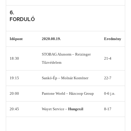
6.
FORDULÓ
Időpont
2020.08.19.
Eredmény
STOBAG Alunorm – Reizinger
18:30
21-4
Tűzvédelem
19:15
Sankó-Ép – Molnár Konténer
22-7
20:00
Pantone World – Házcoop Group
0-6 j.n.
20:45
Wayet Service –
Hungexil
8-17