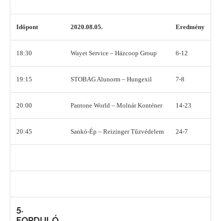
Időpont
2020.08.05.
Eredmény
18:30
Wayet Service – Házcoop Group
6-12
19:15
STOBAG Alunorm – Hungexil
7-8
20:00
Pantone World – Molnár Konténer
14-23
20:45
Sankó-Ép – Reizinger Tűzvédelem
24-7
5.
FORDULÓ