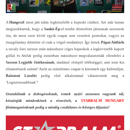
A
Hungexil
most járt talán legközelebb a bajnoki címhez: Azt már lassan
megszokhattuk, hogy a
Sankó-Ép
-el rendre döntetlent játszanak szezonok
óta, de most ezen kívül egyik csapat sem veszített pontokat, vagyis az
összgólarány döntötte el csak a végső eredményt. Így lettek
Pápai Attiláék
a tavaly őszi szezon után másodszor céges bajnokok a legkevesebb kapott
góllal és Attilát pedig zsinórban másodszor megválasztották ellenfelei a
Szezon Legjobb Játékosának
, ráadásul elsöprő többséggel, ami nem kis
elismerésnek számít! Azért az ezüstérmes csapat is kitermelt egy különdíjat,
Balatoni Lászlót
pedig első alkalommal választottuk meg a
‘Legrutinosabbnak’!
Gratulálunk a dobogósoknak, remek nyári szezonon vagyunk túl,
köszönjük mindenkinek a részvételt, a
STARBALM HUNGARY
főtámogatónknak pedig a mindig csodálatos és bőséges díjazást!