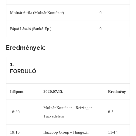
Molnár Attila (Molnár Konténer)
0
Pápai László (Sankó-Ép.)
0
Eredmények:
1.
FORDULÓ
Időpont
2020.07.15.
Eredmény
Molnár Konténer – Reizinger
18:30
8-5
Tűzvédelem
19:15
Házcoop Group – Hungexil
11-14