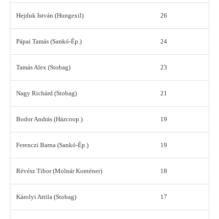
Hejduk István (Hungexil)
26
Pápai Tamás (Sankó-Ép.)
24
Tamás Alex (Stobag)
23
Nagy Richárd (Stobag)
21
Bodor András (Házcoop.)
19
Ferenczi Barna (Sankó-Ép.)
19
Révész Tibor (Molnár Konténer)
18
Károlyi Attila (Stobag)
17