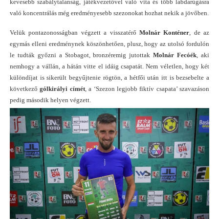
kevesebb szabálytalanság, játékvezetővel való vita és több labdarúgásra
való koncentrálás még eredményesebb szezonokat hozhat nekik a jövőben.
Velük pontazonosságban végzett a visszatérő
Molnár Konténer
, de az
egymás elleni eredménynek köszönhetően, plusz, hogy az utolsó fordulón
le tudták győzni a Stobagot, bronzéremig jutottak
Molnár Fecóék
, aki
nemhogy a vállán, a hátán vitte el idáig csapatát. Nem véletlen, hogy két
különdíjat is sikerült begyűjtenie rögtön, a hétfői után itt is bezsebelte a
következő
gólkirályi címét
, a ‘Szezon legjobb fiktív csapata’ szavazáson
pedig második helyen végzett.