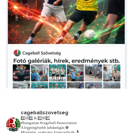
cageballszovetseg
3️⃣🆚3️⃣ & 1️⃣🆚1️⃣
#hungarian #cageball #association
A legpörgősebb labdarúgás ⚽️
Minőségi, szabvány ketrecpályák 🔝