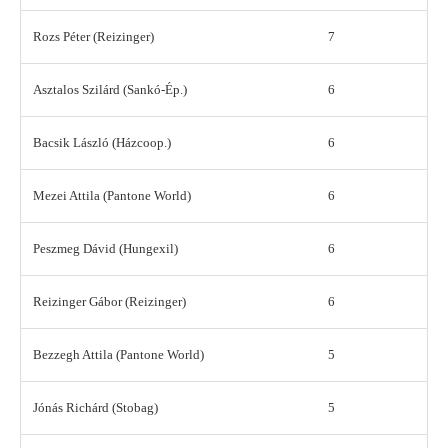
Rozs Péter (Reizinger)
7
Asztalos Szilárd (Sankó-Ép.)
6
Bacsik László (Házcoop.)
6
Mezei Attila (Pantone World)
6
Peszmeg Dávid (Hungexil)
6
Reizinger Gábor (Reizinger)
6
Bezzegh Attila (Pantone World)
5
Jónás Richárd (Stobag)
5