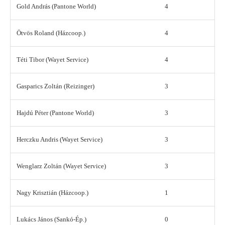
Gold András (Pantone World)
4
Ötvös Roland (Házcoop.)
4
Téti Tibor (Wayet Service)
4
Gasparics Zoltán (Reizinger)
3
Hajdú Péter (Pantone World)
3
Herczku Andris (Wayet Service)
3
Wenglarz Zoltán (Wayet Service)
3
Nagy Krisztián (Házcoop.)
1
Lukács János (Sankó-Ép.)
0