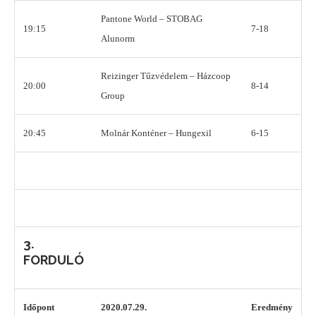
Pantone World – STOBAG
19:15
7-18
Alunorm
Reizinger Tűzvédelem – Házcoop
20:00
8-14
Group
20:45
Molnár Konténer – Hungexil
6-15
3.
FORDULÓ
Időpont
2020.07.29.
Eredmény