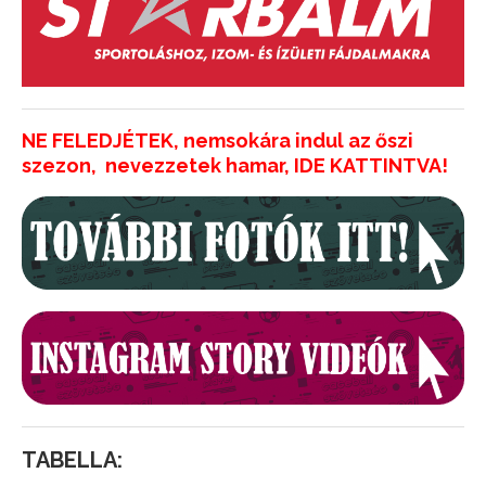
NE FELEDJÉTEK, nemsokára indul az őszi
szezon, nevezzetek hamar, IDE KATTINTVA!
TABELLA: