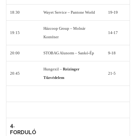
18:30
Wayet Service – Pantone World
19-19
Házcoop Group – Molnár
19:15
14-17
Konténer
20:00
STOBAG Alunorm – Sankó-Ép
9-18
Hungexil –
Reizinger
20:45
21-5
Tűzvédelem
4.
FORDULÓ