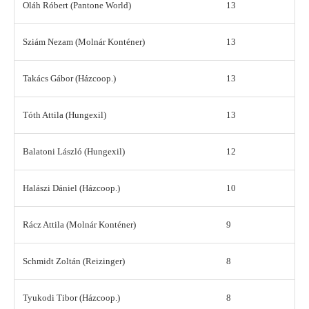
Oláh Róbert (Pantone World)
13
Sziám Nezam (Molnár Konténer)
13
Takács Gábor (Házcoop.)
13
Tóth Attila (Hungexil)
13
Balatoni László (Hungexil)
12
Halászi Dániel (Házcoop.)
10
Rácz Attila (Molnár Konténer)
9
Schmidt Zoltán (Reizinger)
8
Tyukodi Tibor (Házcoop.)
8