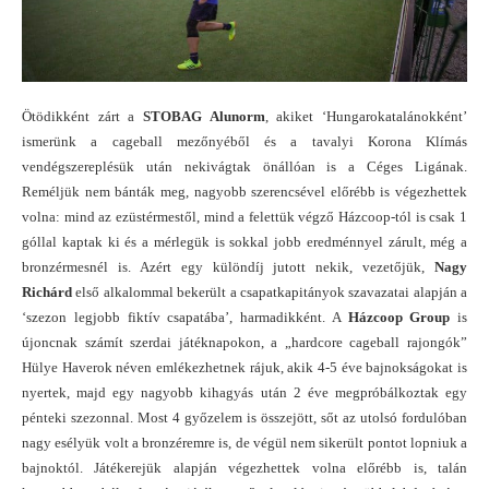
Ötödikként zárt a
STOBAG Alunorm
, akiket ‘Hungarokatalánokként’
ismerünk a cageball mezőnyéből és a tavalyi Korona Klímás
vendégszereplésük után nekivágtak önállóan is a Céges Ligának.
Reméljük nem bánták meg, nagyobb szerencsével előrébb is végezhettek
volna: mind az ezüstérmestől, mind a felettük végző Házcoop-tól is csak 1
góllal kaptak ki és a mérlegük is sokkal jobb eredménnyel zárult, még a
bronzérmesnél is. Azért egy különdíj jutott nekik, vezetőjük,
Nagy
Richárd
első alkalommal bekerült a csapatkapitányok szavazatai alapján a
‘szezon legjobb fiktív csapatába’, harmadikként. A
Házcoop Group
is
újoncnak számít szerdai játéknapokon, a „hardcore cageball rajongók”
Hülye Haverok néven emlékezhetnek rájuk, akik 4-5 éve bajnokságokat is
nyertek, majd egy nagyobb kihagyás után 2 éve megpróbálkoztak egy
pénteki szezonnal. Most 4 győzelem is összejött, sőt az utolsó fordulóban
nagy esélyük volt a bronzéremre is, de végül nem sikerült pontot lopniuk a
bajnoktól. Játékerejük alapján végezhettek volna előrébb is, talán