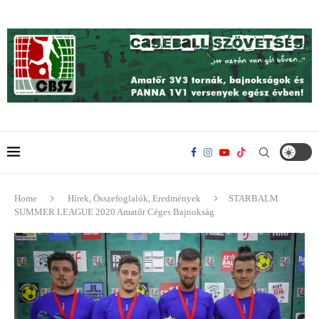
Home
Hírek, Összefoglalók, Eredmények
STARBALM
SUMMER LEAGUE 2020 Amatőr Céges Bajnokság