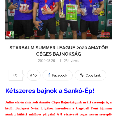
STARBALM SUMMER LEAGUE 2020 AMATŐR
CÉGES BAJNOKSÁG
2020.08.26.
254
views
0
Facebook
Copy Link
Kétszeres bajnok a Sankó-Ép!
Július elején elstartolt Amatőr Céges Bajnokságunk nyári szezonja is, a
hétfői Budapest Nyári Ligához hasonlóan a Cageball Pont újonnan
átadott kültéri műfüves pályáin! A 8 résztvevő céges néven szereplő