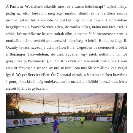
A
Pantone World
-nek sikerült most ez a „nem hétköznapi” teljesítmény,
pedig az első fordulón még egy máskor döntőnek is beillően szoros
meccset játszottak a későbbi bajnokkal. Egy pontot még a 3. fordulóban
begyűjtöttek a Wayet Service ellen, de valószínűleg utána már kicsit fel is
adták, két mérkőzésre ki sem tudtak állni, a csapat felét bizonyosan nem is
motiválta már a további pontszerzési lehetőség. A hétfői Budapest Liga II.
Osztály tavaszi szezonja után nyáron itt, a ‘Cégesben’ is szerencsét próbált
a
Reizinger Tűzvédelem
, de csak egyetlen egy játék nélküli 3 pontot
gyűjtöttek (a Pantone-tól), a CSK Rozs Peti sérülése miatt pedig nekik sem
alakult fényesen a szezon, az utolsó fordulóra már ők sem álltak ki a végül
így 6.
Wayet Service
ellen. Ők 7 ponttal zártak, a fentebb említett bravúros
1 pontjukon kívül még emlékezetesebb maradt a későbbi bronzérmes felett
aratott fölényes győzelem.