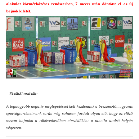
alakulat körmérkőzéses rendszerben, 7 meccs után döntötte el az új
bajnok kilétét.
– Elsőből utolsók:
A legnagyobb negatív meglepetéssel kell kezdenünk a beszámolót, ugyanis
sportágtörténelmünk során még sohasem fordult olyan elő, hogy az előző
szezon bajnoka a rákövetkezőben címvédőként a tabella utolsó helyén
végezzen!