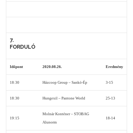
7.
FORDULÓ
Időpont
2020.08.26.
Eredmény
18:30
Házcoop Group – Sankó-Ép
3-15
18:30
Hungexil – Pantone World
25-13
Molnár Konténer – STOBAG
19:15
18-14
Alunorm