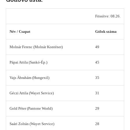
Frissítve: 08.26.
Név / Csapat
Gólok száma
Molnár Ferenc (Molnár Konténer)
49
Pápai Attila (Sankó-Ép.)
45
Vajs Ábrahám (Hungexil)
35
Géczi Attila (Wayet Service)
31
Gold Péter (Pantone World)
29
Saári Zoltán (Wayet Service)
28