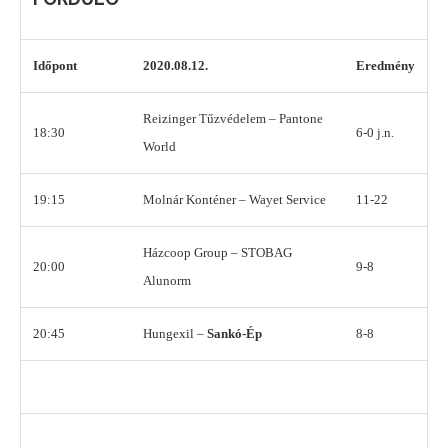
Időpont
2020.08.12.
Eredmény
Reizinger Tűzvédelem – Pantone
18:30
6-0 j.n.
World
19:15
Molnár Konténer – Wayet Service
11-22
Házcoop Group – STOBAG
20:00
9-8
Alunorm
20:45
Hungexil –
Sankó-Ép
8-8