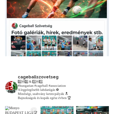
cageballszovetseg
3️⃣🆚3️⃣ & 1️⃣🆚1️⃣
#hungarian #cageball #association
A legpörgősebb labdarúgás ⚽️
Minőségi, szabvány ketrecpályák 🔝
Bajnokságok és kupák egész évben 🏆