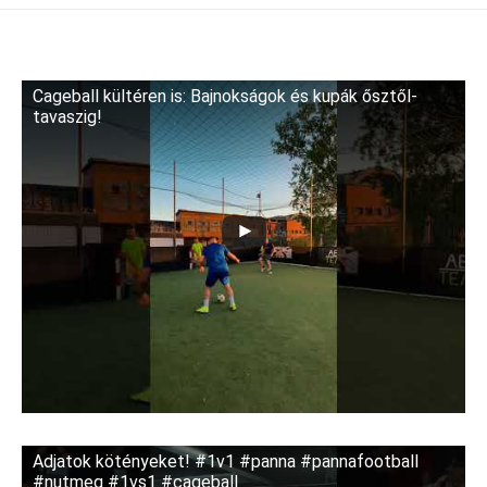
Cageball kültéren is: Bajnokságok és kupák ősztől-
tavaszig!
Adjatok kötényeket! #1v1 #panna #pannafootball
#nutmeg #1vs1 #cageball