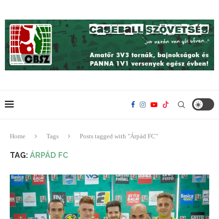
Home
Tags
Posts tagged with "Árpád FC"
TAG:
ÁRPÁD FC